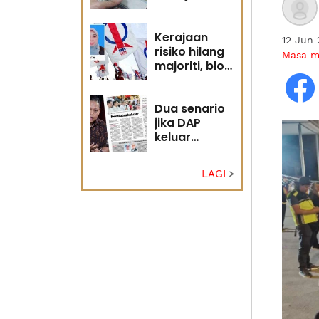
diri?
Kerajaan
12 Jun
risiko hilang
Masa 
majoriti, blok
politik perlu
runding
semula
Dua senario
jika DAP
keluar
kerajaan
LAGI