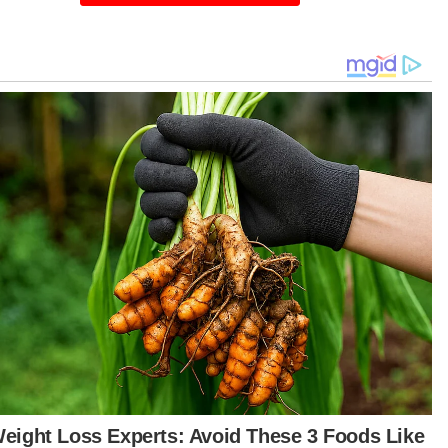
ga asing di perairan Selangor.
ohd Zaini (tengah) ketika sidang akhbar operasi bersepadu di Bagan
Nakhoda Omar pada Jumaat.