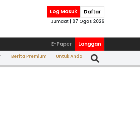
Log Masuk
Daftar
Jumaat | 07 Ogos 2026
E-Paper
Langgan
Berita Premium
Untuk Anda