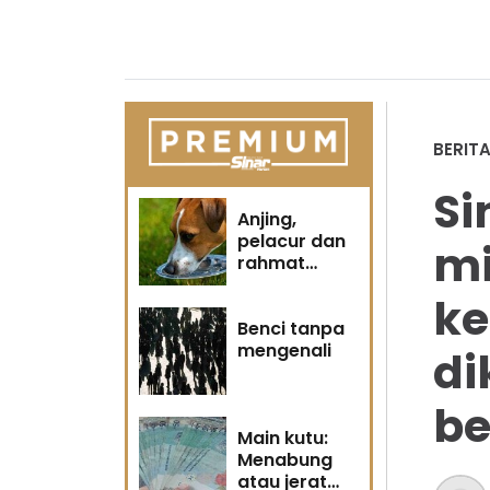
BERIT
Si
Anjing,
pelacur dan
mi
rahmat
Tuhan
ke
Benci tanpa
mengenali
di
be
Main kutu:
Menabung
atau jerat