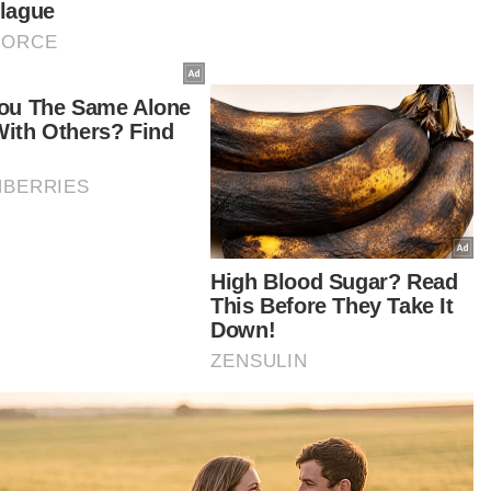
reka ini agak sistematik, ada beberapa lapisan
elamatan untuk menentukan yang mana dia
ert' dengan kedatangan pihak kita.
u saya tak boleh perincikan, tetapi kita dah
pak bagaimana dia 'secure' untuk 'protect' dia