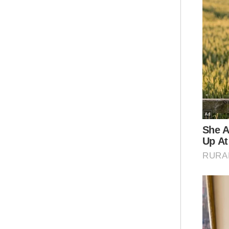
pun
“Ia 
bag
sed
kit
leb
ope
Ar
Ope
Kha
Has