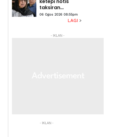
ketepi notis
taksiran
tambahan cukai
06 Ogos 2026 08:55pm
RM313.8 juta
LAGI
terhadap
Na'imah
- IKLAN -
- IKLAN -