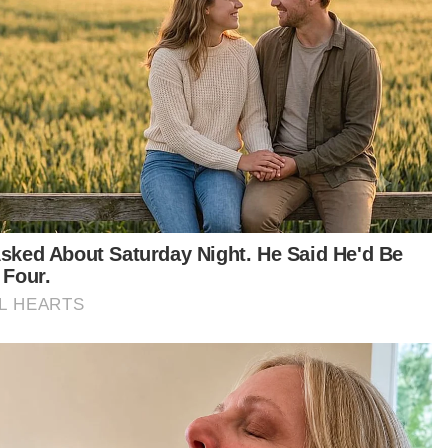
ya area.
bukan sahaja dari segi premis itu sendiri tetapi
aimana dia design 'route' dia itu kita akan buat
ikit kajian caranya... dan masa depan mungkin
a akan buat operasi dengan sedikit berbeza agar
ih efisien dan berkesan,” katanya selepas
rasi di sini pada Jumaat.
tikel Berkaitan:
Rumah jadi transit penyeludupan migran
Sindiket penyeludupan migran Wakaf Che Yeh tumpas
Sindiket seludup migran digempur, 36 individu ditahan
di Bagan Datuk
rasi mula digerakkan dari Kuala Selangor pada
mis.
il operasi itu membawa penahanan 28 warga