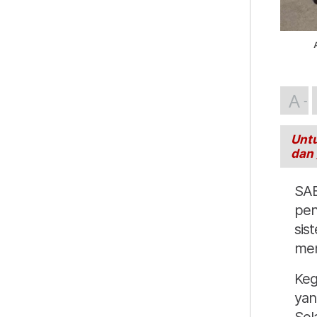
A
Untu
dan
SAB
pen
sis
men
Keg
yan