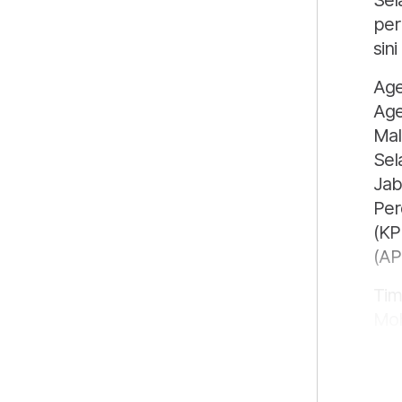
Sel
per
sin
Age
Age
Mal
Sel
Jab
Per
(KP
(AP
Tim
Moh
pen
mod
dip