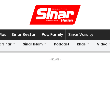
Plus
Sinar Bestari
Pop Family
Sinar Varsity
a Sinar
Sinar Islam
Podcast
Khas
Video
- IKLAN -