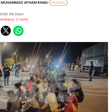
MUHAMMAD AFHAM RAMLI
 2026 08:33am
membaca:
2
minit