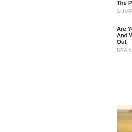
“Me
kes
'al
"It
nam