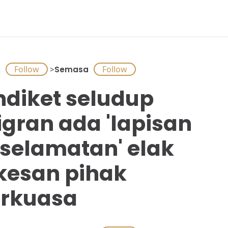
A
>
Semasa
ndiket seludup
gran ada 'lapisan
selamatan' elak
kesan pihak
rkuasa