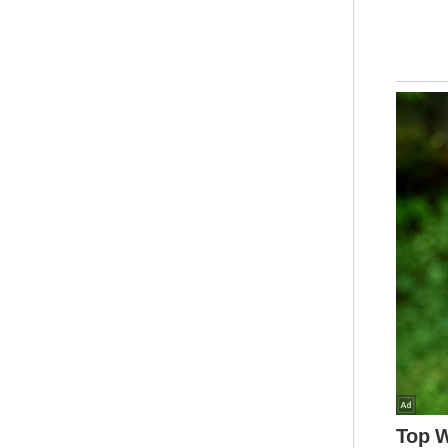
war
M