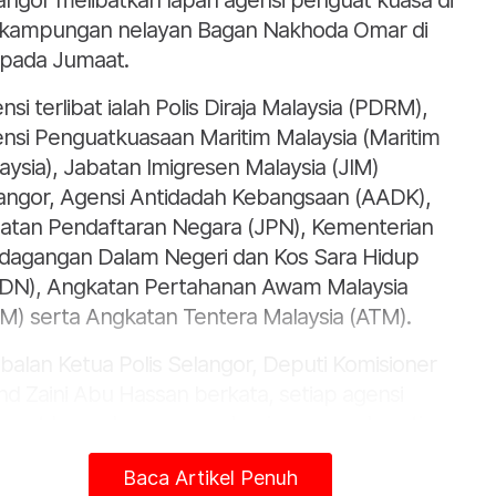
angor melibatkan lapan agensi penguat kuasa di
kampungan nelayan Bagan Nakhoda Omar di
i pada Jumaat.
nsi terlibat ialah Polis Diraja Malaysia (PDRM),
nsi Penguatkuasaan Maritim Malaysia (Maritim
aysia), Jabatan Imigresen Malaysia (JIM)
angor, Agensi Antidadah Kebangsaan (AADK),
atan Pendaftaran Negara (JPN), Kementerian
dagangan Dalam Negeri dan Kos Sara Hidup
DN), Angkatan Pertahanan Awam Malaysia
M) serta Angkatan Tentera Malaysia (ATM).
balan Ketua Polis Selangor, Deputi Komisioner
d Zaini Abu Hassan berkata, setiap agensi
guat kuasa berperanan bagi mengenal pasti
us operandi pendatang asing selain pihak yang
Baca Artikel Penuh
ercayai mendalangi aktiviti membawa masuk