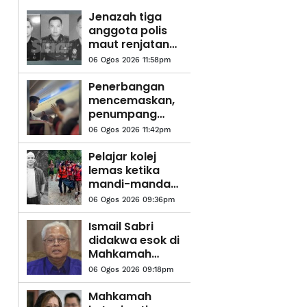
Jenazah tiga
anggota polis
maut renjatan
elektrik akan
06 Ogos 2026 11:58pm
dibawa pulang
ke kampung
Penerbangan
halaman
mencemaskan,
penumpang
didakwa cuba
06 Ogos 2026 11:42pm
buka pintu
kecemasan
Pelajar kolej
lemas ketika
mandi-manda
bersama
06 Ogos 2026 09:36pm
sembilan rakan
Ismail Sabri
didakwa esok di
Mahkamah
Sesyen Kuala
06 Ogos 2026 09:18pm
Lumpur
Mahkamah