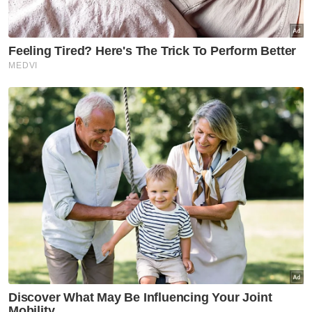
dalam perjalanan ke hospital.
Seorang lagi pemandu kereta mewah itu,
iaitu remaja lelaki berusia 19 tahun ditahan
reman selama dua hari bermula hari ini bagi
membantu siasatan kes tersebut. -
Bernama
Muat turun aplikasi Sinar Harian.
Klik di sini!
Kemalangan
Keselamatan
Tular
Kerajaan & Polisi