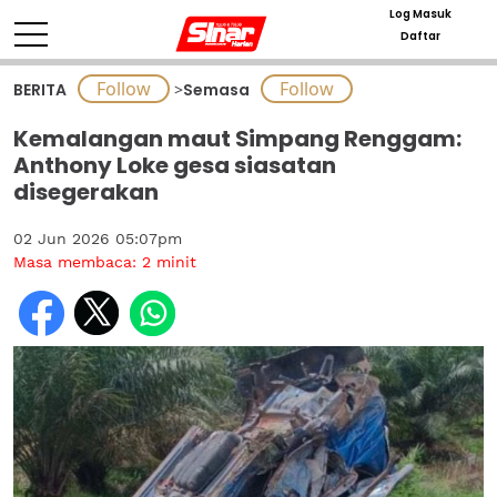
Log Masuk
Daftar
BERITA
>
Semasa
Kemalangan maut Simpang Renggam:
Anthony Loke gesa siasatan
disegerakan
02 Jun 2026 05:07pm
Masa membaca:
2
minit