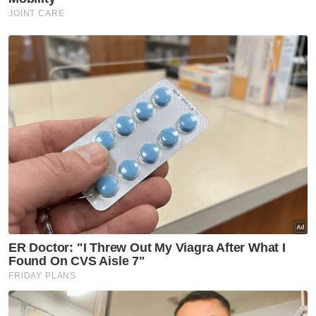
Simpang Renggam
Artikel Disyorkan
Semasa
Seorang rakyat Malaysia maut,
rakan parah kemalangan di
Yala
Semasa
PDRM nafi hantaran tular papar
visual, teks kaitkan pemangku
Timbalan Ketua Polis Negara
Semasa