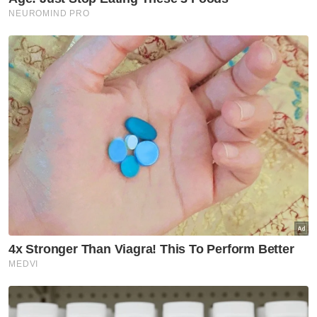
ARTIKEL BERKAITAN:
Berita Telus & Tulus menerusi E-Mel setiap
hari!
Terkilan tidak sempat bergambar dengan ibu
saudara sempena Aidiladha - Anak saudara
Nahas di Simpang Renggam: Seorang lagi