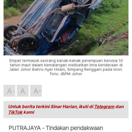
Empat termasuk seorang kanak-kanak perempuan berusia 10
tahun maut dalam kemalangan melibatkan lima kenderaan di
Jalan Johor Bahru-Ayer Hitam, Simpang Renggam pada Isnin.
Foto: JBPM Johor
A
A
A
Untuk berita terkini Sinar Harian, ikuti di
Telegram
dan
TikTok
kami
PUTRAJAYA - Tindakan pendakwaan