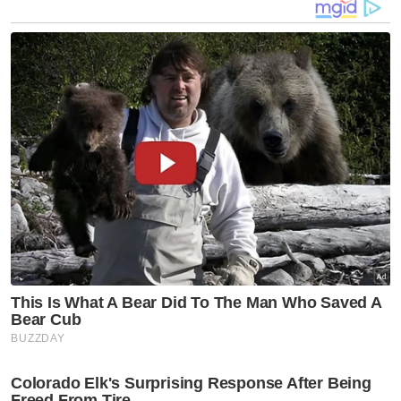
penerima pertama LINDUNG 24 Jam
Nahas lima maut: Remaja 19 tahun pandu Mercedes-
Benz A250 direman dua hari
Kemalangan maut Simpang Renggam: Jenazah
empat sekeluarga dikebumi satu liang lahad
Nahas empat sekeluarga maut berpunca dua kereta
mewah pandu laju, melulu - Polis
Nahas di Simpang Renggam: Seorang lagi maut
kereta masuk gaung, pemandu Mercedes Benz
ditahan
Terkilan tidak sempat bergambar dengan ibu
saudara sempena Aidiladha - Anak saudara