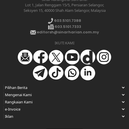
Lot 1, Jalan Renggam 15/5, Persiaran Selangor,
Seksyen 15, 40000 Shah Alam Selangor, Malaysia
603.5101.7388
603.5101.7333
editorsh@sinarharian.com.my
IKUTI KAMI