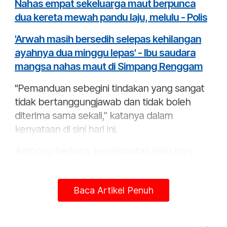
Nahas empat sekeluarga maut berpunca
dua kereta mewah pandu laju, melulu - Polis
'Arwah masih bersedih selepas kehilangan
ayahnya dua minggu lepas' - Ibu saudara
mangsa nahas maut di Simpang Renggam
"Pemanduan sebegini tindakan yang sangat
tidak bertanggungjawab dan tidak boleh
diterima sama sekali,” katanya dalam
kenyataan di sini hari ini.
Anthony berkata, keselamatan jalan raya
merupakan tanggungjawab bersama-sama
semua pengguna jalan raya.
Baca Artikel Penuh
Artikel Berkaitan:
Dua mangsa kemalangan Simpang Renggam