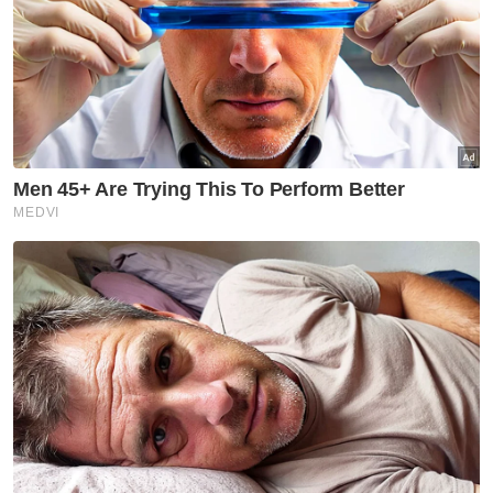
Kemalangan dipercayai berlaku akibat tindakan pemandu dua
kereta mewah yang memandu secara laju dan melulu.
Kemalangan dipercayai berlaku akibat
tindakan pemandu dua kereta mewah yang
memandu secara laju dan melulu, dengan
seorang daripada mereka maut semasa