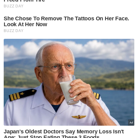
Keadaan kenderaan yang terlibat kemalangan maut di Simpang
Renggam pada Isnin. Foto: JBPM Johor
"Lesen memandu bukan kebenaran untuk
memandu sesuka hati sehingga
menyebabkan malapetaka kepada orang lain
yang tidak berdosa,” katanya.
Dalam pada itu, Anthony mengucapkan
takziah kepada keluarga mangsa dan
menyifatkan tragedi itu sebagai sesuatu yang
tidak sepatutnya berlaku.