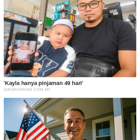
Penyalahgunaan dadah babit
kanak-kanak usia 10 hingga 14
tahun amaran serius kepada
negara- Lee Lam Thye
Semasa
'Kayla hanya pinjaman 49 hari'