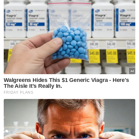
maut kereta masuk gaung, pemandu
Mercedes Benz ditahan
Nahas empat sekeluarga maut berpunca
dua kereta mewah pandu laju, melulu - Polis
Kemalangan maut Simpang Renggam:
Jenazah empat sekeluarga dikebumi satu
liang lahad
Semalam, polis mengesahkan empat
termasuk seorang kanak-kanak perempuan
berusia 10 tahun maut dalam kemalangan
melibatkan lima kenderaan di Jalan Johor
Bahru-Ayer Hitam, Simpang Renggam.