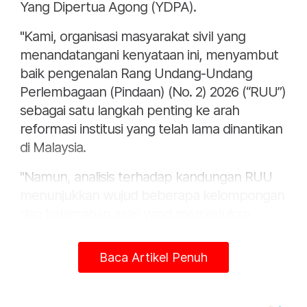
Yang Dipertua Agong (YDPA).
"Kami, organisasi masyarakat sivil yang
menandatangani kenyataan ini, menyambut
baik pengenalan Rang Undang-Undang
Perlembagaan (Pindaan) (No. 2) 2026 (“RUU”)
sebagai satu langkah penting ke arah
reformasi institusi yang telah lama dinantikan
di Malaysia.
"Namun, analisis terhadap kandungan RUU
menunjukkan wujud beberapa kelompongan
dan kelemahan asas yang memerlukan
penambahbaikan substantif.
Baca Artikel Penuh
"Terdapat empat aspek yang menimbulkan
kebimbangan berkaitan pemisahan fungsi
Peguam Negara dan pewujudan Pendakwa