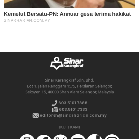
Sinar Karangkraf Sdn. Bhd.
Lot 1, Jalan Renggam 15/5, Persiaran Selangor,
Seksyen 15, 40000 Shah Alam Selangor, Malaysia
603.5101.7388
603.5101.7333
editorsh@sinarharian.com.my
IKUTI KAMI