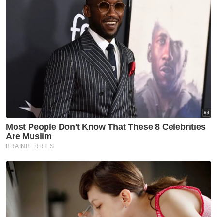
"Selain itu, mekanisme
kebertanggungjawaban Pendakwa Raya.
Pendakwa Raya perlu diberikan kebebasan
yang berimbang agar jawatan ini dapat
bertindak secara bebas tanpa campur
tangan atau arahan," ujarnya.
Berita Telus & Tulus menerusi E-Mel setiap
hari!