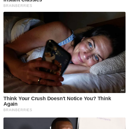
Artikel Berkaitan:
RUU asing peranan AG, Pendakwa Raya: Libat usur
bersama NGO selesai - Azalina
Nurul Nazla ditemui selamat, kembali ke Hospital
Shah Alam temui suami
Kes kematian Harish Aiman: Kertas siasatan dirujuk
Timbalan Pendakwa Raya
"Secara praktikal dan realistik, sebarang
tatacara pelantikan atau penamatan harus
telus, diterbit, disemak dan diluluskan oleh
Parlimen.
"Tempoh seorang Pendakwa Raya perlu
ditetapkan selama tujuh tahun dan umur
bersara wajib pada 66 tahun (sambungan
enam bulan), tanpa pilihan untuk
memperbaharui tempoh tersebut.