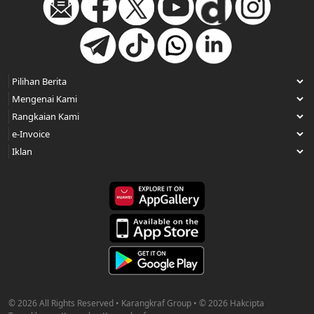
© 2026 All Rights Reserved • Karangkraf Group • © 2026 Hakcipta