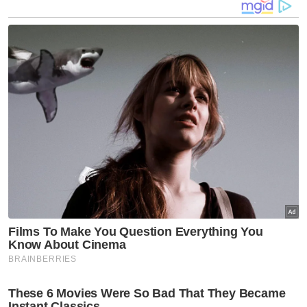
Raya yang perlu ditambah baik antaranya
pelantikan Pendakwa Raya," katanya pada
Khamis.
Kenyataan itu ditandatangani oleh Gabungan
Pilihan Raya Bersih dan Adil (Bersih), Pusat
Memerangi Rasuah dan Kronisme (C4
Center), Projek SAMA dan Institut Demokrasi
dan Hal Ehwal Ekonomi (IDEAS).
Selain itu, Pertubuhan Ikram Malaysia
(Ikram), Rasuah Busters dan Maha
Balakrishnan.
Tambah kenyataan itu, aspek lain yang perlu
ditambah baik adalah penamatan Pendakwa
Raya.