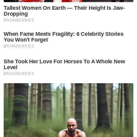
Rasuah Busters
Usaha perkasa integriti perlu
komitmen semua agensi -
JBPM
Rasuah Busters
Jelajah Antirasuah MARA
diteruskan perkukuh budaya
integriti