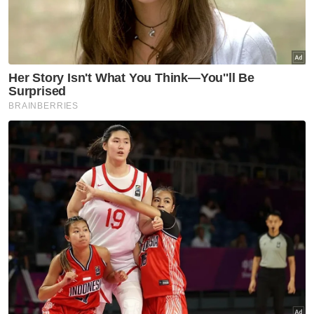
Pendakwa Raya
Kuasa Budi Bicara
Artikel Disyorkan
Rasuah Busters
Kolej Mara Banting bentuk
generasi berprinsip, bukan
sekadar cemerlang akademik
Rasuah Busters
KHSB, Rasuah Busters jalin
kerjasama PSA perkasa budaya
antirasuah