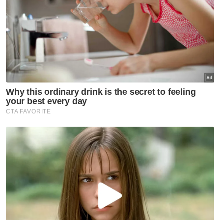
Kenyataan itu turut menegaskan reformasi ini
memerlukan kesepaduan antara pindaan
RUU, penggubalan Akta Pemberi Kuasa dan
pengawalan kuasa budi bicara
perlembagaan.
"Peluasan frasa 'menurut budi bicara' tanpa
kawalan berupaya menimbulkan risiko yang
menjejaskan kebertanggungjawaban,"
jelasnya.
Muat turun aplikasi Sinar Harian.
Klik di sini!
Pelantikan