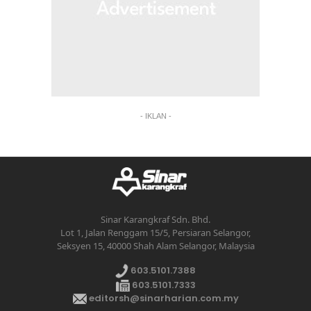
- IKLAN -
Sinar Karangkraf Sdn. Bhd.
Lot 1, Jalan Renggam 15/5, Persiaran Selangor,
Seksyen 15, 40000 Shah Alam Selangor, Malaysia
603.5101.7388
603.5101.7333
editorsh@sinarharian.com.my