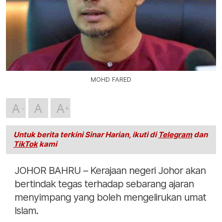
MOHD FARED
A
A
A
Untuk berita terkini Sinar Harian, ikuti di
Telegram
dan
TikTok
kami
JOHOR BAHRU – Kerajaan negeri Johor akan
bertindak tegas terhadap sebarang ajaran
menyimpang yang boleh mengelirukan umat
Islam.