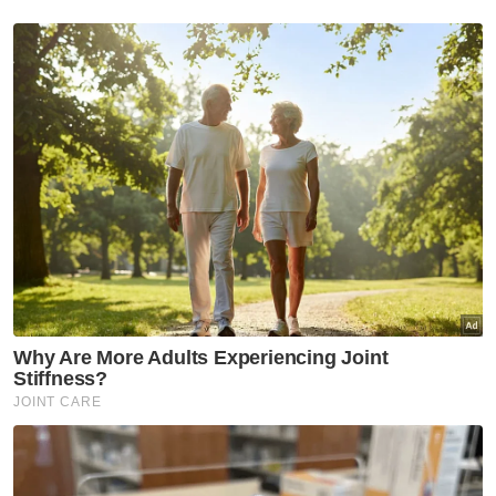
Johor
Johor imarah masjid dengan
solat Maghrib, Isyak berjemaah
Johor
Hospital Pasir Gudang belum
beroperasi penuh, 1,192
jawatan masih kosong - Onn
Hafiz