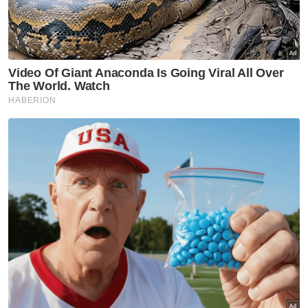
MAINJ menerima aduan tentang ajaran
sesat "God, The Mother" yang disebarkan
di Kulai.
Ajaran yang menyimpang daripada
pegangan Ahli Sunnah Wal Jamaah wajib
dibanteras.
Tindakan bersepadu antara Jabatan
Agama Islam Negeri Johor dan PDRM
telah digerakkan.
Muat turun aplikasi Sinar Harian.
Klik di sini!
Ajaran Sesat