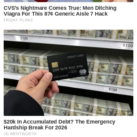
Siasat
Johor
Artikel Disyorkan
Johor
‘Bukan wayang, kami cuma
tuntut janji KKM’ - Onn Hafiz
Johor
Johor jawab kritikan Dr
Rafidah, tegas perjuang sektor
kesihatan