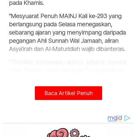
pada Khamis.
"Mesyuarat Penuh MAINJ Kali ke-293 yang
berlangsung pada Selasa menegaskan,
sebarang ajaran yang menyimpang daripada
pegangan Ahli Sunnah Wal Jamaah, aliran
Asya’irah dan Al-Maturidiah wajib dibanteras.
"Tindakan bersepadu antara Jabatan Agama
Islam Negeri Johor dan Polis Diraja Malaysia
(PDRM) telah digerakkan susulan Mesyuarat
Membanteras Ajaran Menyimpang pada
Baca Artikel Penuh
Isnin," katanya dalam kenyataan.