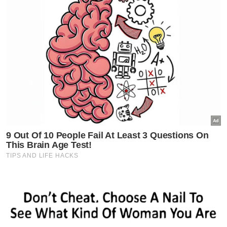
Jelas beliau, individu yang terlibat boleh
dikenakan tindakan di bawah Seksyen 4(1)
Akta Hasutan, Seksyen 233 Akta Komunikasi
dan Multimedia 1998, Seksyen 298, 500,
505(b) Kanun Keseksaan serta Enakmen
Jenayah Syariah Negeri Johor 1997.
"Orang ramai dinasihatkan agar tidak
terpengaruh dengan sebarang ajaran
menyimpang dan segera melaporkan