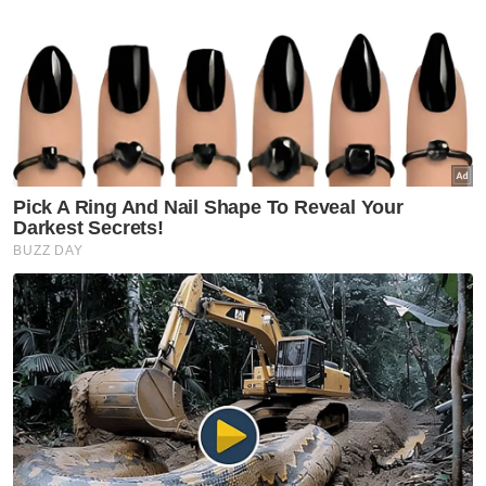
kepada pihak berkuasa jika terdapat kes
sebegini," katanya.
Artikel Berkaitan:
Penolong pegawai hal ehwal Islam didakwa kemuka
tuntutan palsu RM135,000
Nombor pendaftaran mengelirukan sukarkan pihak
berkuasa jejak penjenayah
Suhakam gesa henti rujuk mangsa rogol statutori
kepada pihak berkuasa agama Islam
Ringkasan AI
Kerajaan Johor akan bertindak tegas
terhadap ajaran menyimpang yang
mengelirukan umat Islam.
Klip video individu bernama "Ratu Nur
Putri Ratu Balqis" tular mendakwa dirinya
dengan pelbagai nama suci.