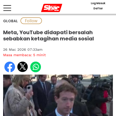
Log Masuk
Daftar
GLOBAL
Meta, YouTube didapati bersalah
sebabkan ketagihan media sosial
26 Mac 2026 07:33am
Masa membaca:
5
minit