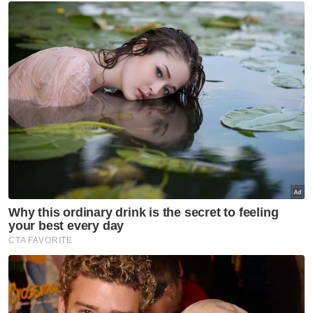
Kerja meroboh jeti haram di sempadan
tersebut bermula pada akhir Oktober tahun
lepas di Rantau Panjang dan dilaksanakan
secara berperingkat.
Ringkasan AI
Keseluruhan 216 jeti pangkalan haram di
sempadan Malaysia–Thailand sepanjang
Sungai Golok dijangka dirobohkan
sepenuhnya sebelum Mac ini
Sebanyak 96 jeti berstruktur di atas tanah
milik kerajaan dengan 25 daripadanya
sudah dirobohkan setakat hujung tahun
lalu
Jeti tidak berstruktur akan dihadang
menggunakan kawat berduri jenis
concertina wire