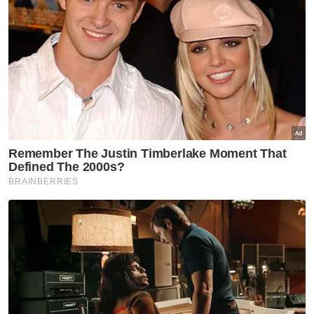
Sejumlah 223 jeti pangkalan haram dikenal
pasti termasuk tujuh jeti di atas tanah
persendirian yang belum terlibat dalam
operasi perobohan
Operasi perobohan dilaksanakan selaras
Seksyen 425 Kanun Tanah Negara dan
melibatkan kerjasama pelbagai agensi
Muat turun aplikasi Sinar Harian.
Klik di sini!
Keselamatan
Jeti Haram