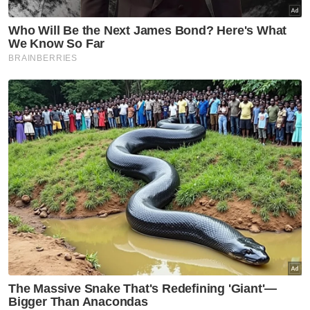
MRSM Ulul Albab Tanah Merah
mula dibina suku pertama
tahun depan
Kelantan
Darul Ulum Al Mahfuz sasar
bina kompleks tahfiz baharu