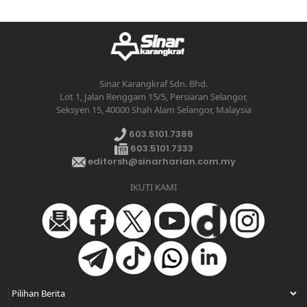
Sinar Karangkraf Sdn. Bhd.
Lot 1, Jalan Renggam 15/5, Persiaran Selangor,
Seksyen 15, 40000 Shah Alam Selangor, Malaysia
603.5101.7388
603.5101.7333
editorsh@sinarharian.com.my
IKUTI KAMI