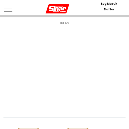
Log Masuk
Daftar
- IKLAN -