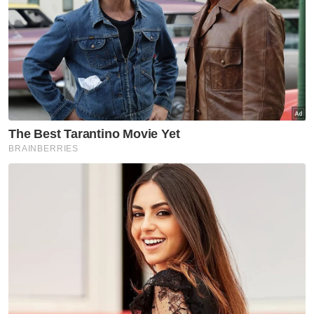
“Fokus kita adalah jeti di atas tanah kerajaan.
Artikel Berkaitan:
Cubaan seludup gula, minyak masak di pangkalan
haram Lan Bundle tumpas
Tembok sempadan Malaysia-Thailand dijangka
dibina tahun ini
Perobohan 43 jeti haram Sungai Golok bermula
pertengahan Oktober
“Bagi yang berada di atas tanah persendirian,
kami tidak menyentuhnya buat masa ini,”
katanya.