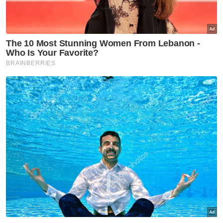
Menurut beliau, operasi perobohan itu
dilaksanakan selaras Seksyen 425 Kanun
Tanah Negara dan melibatkan kerjasama
pelbagai agensi persekutuan serta agensi di
peringkat negeri.
“Setakat ini tiada kekangan besar yang
menjejaskan pelaksanaan operasi
perobohan, kecuali faktor cuaca dan musim
monsun yang menyebabkan paras air Sungai