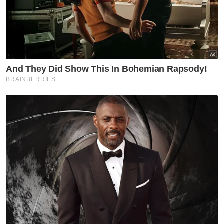
Kelantan
Artikel Disyorkan
Kelantan
Disangka rabun, rupanya mata
kanan sudah buta
Kelantan
Aliff Rakib hadiahkan ibu bapa
rumah RM1 juta, umum bakal
kahwin gadis Thailand
Kelantan