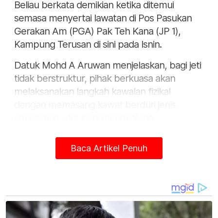
Beliau berkata demikian ketika ditemui
semasa menyertai lawatan di Pos Pasukan
Gerakan Am (PGA) Pak Teh Kana (JP 1),
Kampung Terusan di sini pada Isnin.
Datuk Mohd A Aruwan menjelaskan, bagi jeti
tidak berstruktur, pihak berkuasa akan
melaksanakan langkah kawalan fizikal
dengan memasang kawat berduri jenis
concertina wire bagi menghalang
pendaratan dan pergerakan rentas
sempadan secara haram.
Baca Artikel Penuh