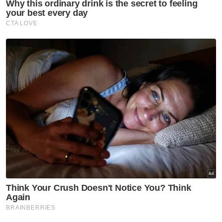
Golok meningkat dan tidak sesuai untuk
melaksanakan kerja-kerja perobohan.
Berita Telus & Tulus menerusi E-Mel setiap
hari!
“Keadaan ini sementara saja dan operasi akan
diteruskan semula sebaik keadaan cuaca
stabil,” katanya.