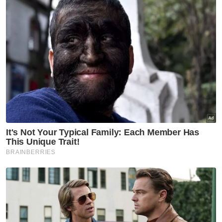
“Langkah ini dilaksanakan sebagai alternatif
kawalan di kawasan landai yang tidak
mempunyai struktur kekal, selain lebih sesuai
dengan keadaan muka bumi dan faktor
keselamatan,” katanya.
Mengulas keseluruhan situasi beliau berkata,
sebanyak 223 jeti pangkalan haram dikenal
pasti sepanjang Sungai Golok termasuk tujuh
jeti di atas tanah persendirian yang belum
terlibat dalam operasi perobohan ketika ini.