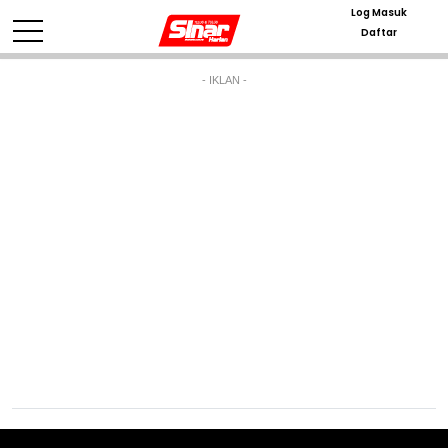
Log Masuk
Daftar
- IKLAN -