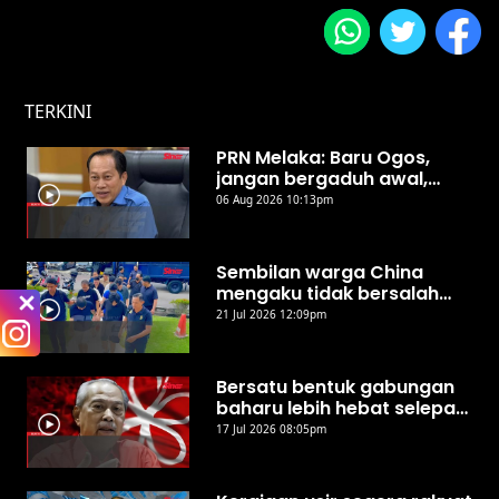
TERKINI
PRN Melaka: Baru Ogos,
jangan bergaduh awal,
runding dulu - Ahmad
06 Aug 2026 10:13pm
Maslan
Sembilan warga China
mengaku tidak bersalah
terlibat ‘Love Scam’
21 Jul 2026 12:09pm
Bersatu bentuk gabungan
baharu lebih hebat selepas
PRN Negeri Sembilan -
17 Jul 2026 08:05pm
Muhyiddin