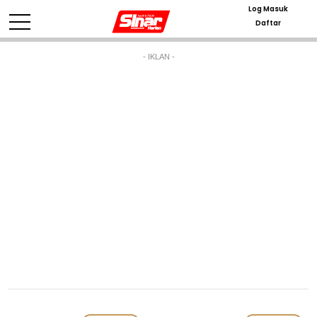
Log Masuk
Daftar
- IKLAN -