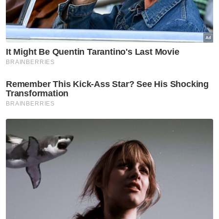
Hasil padi merudum, negara rugi jutaan ringgit
Apa yang diperlukan ialah keberanian
mengaku kelemahan dan kesungguhan
membaiki sistem.
Jika semua kementerian mengambil sikap