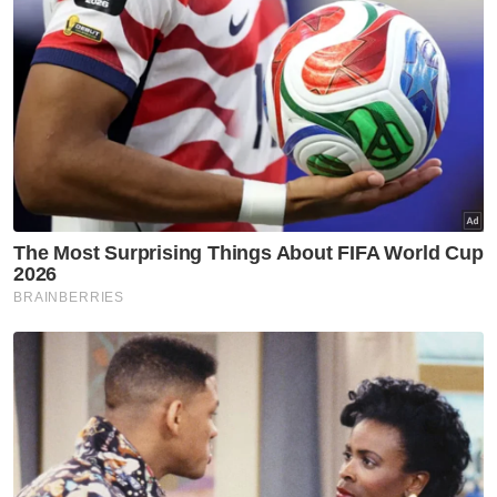
Dadah musuh negara bukan
sekadar slogan
Lidah Pengarang
25kg dadah lolos di KLIA:
Integriti dipersoal
Lidah Pengarang
Teruja berkonvoi jangan
sampai hilang nyawa