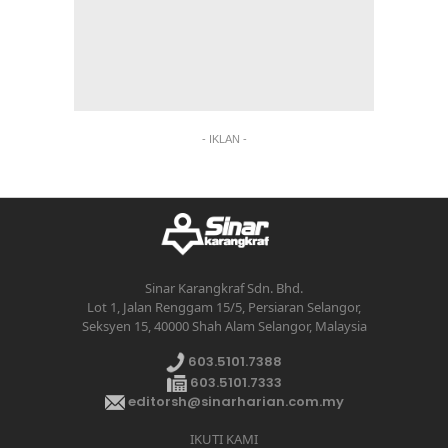
- IKLAN -
Sinar Karangkraf Sdn. Bhd.
Lot 1, Jalan Renggam 15/5, Persiaran Selangor,
Seksyen 15, 40000 Shah Alam Selangor, Malaysia
603.5101.7388
603.5101.7333
editorsh@sinarharian.com.my
IKUTI KAMI