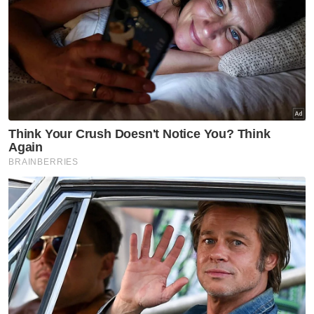
kecekapan, malah memberi isyarat jelas
bahawa isu berkaitan makanan negara tidak
boleh dipandang ringan atau diurus secara
sambil lewa.
Justeru, pendekatan KPKM ini sepatutnya
menjadi contoh kepada mana-mana
kementerian lain. Masalah rakyat tidak selesai
dengan menuding jari antara agensi atau
menyorok isu kononnya semuanya baik-baik
sahaja.
Artikel Berkaitan:
KPKM perkemas pengurusan baja subsidi padi
'Baja ada tapi dalam gudang'
NAFAS beri jaminan selesai isu lewat bekal baja
subsidi
'Ada masa baja tak sampai-sampai'