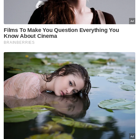
seperti KPKM, banyak masalah rakyat
sebenarnya boleh diselesaikan dengan lebih
cepat dan berkesan.
Berita Telus & Tulus menerusi E-Mel setiap
hari!