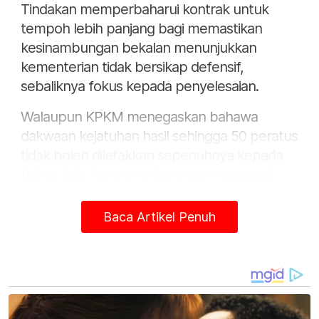
Tindakan memperbaharui kontrak untuk
tempoh lebih panjang bagi memastikan
kesinambungan bekalan menunjukkan
kementerian tidak bersikap defensif,
sebaliknya fokus kepada penyelesaian.
Walaupun KPKM menegaskan bahawa
dakwaan kejatuhan hasil sehingga 50 peratus
tidak boleh diletakkan sepenuhnya kepada
faktor baja, kementerian tetap mengakui
bahawa ketidakselarasan masa pembekalan
boleh memberi kesan kepada prestasi
Baca Artikel Penuh
tanaman.