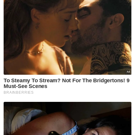
Pengakuan ini menunjukkan kejujuran iaitu
tidak menafikan realiti di lapangan, tetapi
dalam masa sama melihat isu secara holistik
melibatkan cuaca, pengairan, kesuburan
tanah dan pengurusan ladang.
Langkah memperketat klausa kontrak,
mengenakan denda kepada pembekal lewat
serta beralih kepada tender terbuka juga
wajar dipuji. Ia bukan sahaja meningkatkan