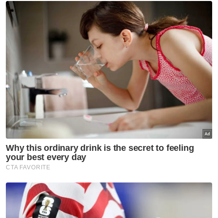
KPKM
Baja Subsidi
Penyelesaian
Artikel Disyorkan
Lidah Pengarang
Bawa momentum Glasgow ke
Aichi-Nagoya
Lidah Pengarang