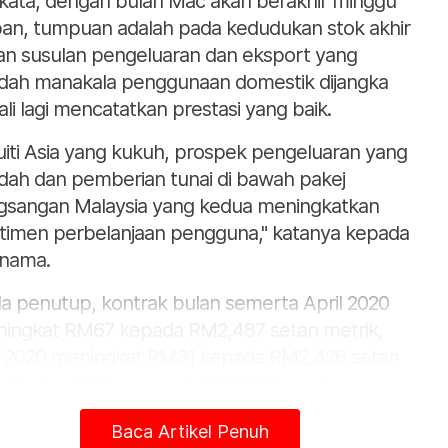
kata, dengan bulan Mac akan berakhir minggu
an, tumpuan adalah pada kedudukan stok akhir
an susulan pengeluaran dan eksport yang
dah manakala penggunaan domestik dijangka
ali lagi mencatatkan prestasi yang baik.
uiti Asia yang kukuh, prospek pengeluaran yang
dah dan pemberian tunai di bawah pakej
gsangan Malaysia yang kedua meningkatkan
timen perbelanjaan pengguna," katanya kepada
nama.
a penutup, kontrak bulan semerta April 2020
ingkat RM67 kepada RM2,487 setan metrik,
 2020 meningkat RM31 kepada RM2,426 setan
rik, Jun 2020 menambah RM21 kepada
,378 setan metrik dan Julai 2020 meningkat
Baca Artikel Penuh
4 kepada RM2,348 setan metrik.