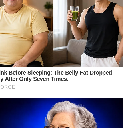
tanah 14.83 hektar di Cyberjaya
pada RM419.05 juta
BISNES
Rizab antarabangsa BNM
meningkat kepada AS$132.1 bilion
BISNES
Sembilan jenama tempatan diolah
jadi perisa aiskrim edisi terhad
Inside Scoop
NURHIDAYAH HAIROM
07 Aug 2026 11:03am