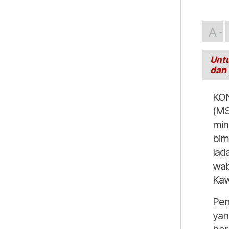
A
Untu
dan
KON
(MS
min
bim
lad
wab
Kaw
Pem
yan