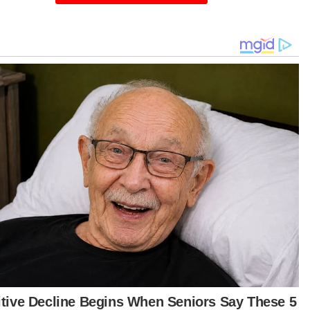
lah dagangan berkurangan kepada 46,304 lot
ipada 70,780 lot semalam, manakala
entingan terbuka turun kepada 262,730
trak daripada 287,862 kontrak sebelumnya.-
rnama
tikel Berkaitan:
Bursa Malaysia jatuh 11.42 mata
Niaga hadapan emas ditutup tinggi
Bursa Malaysia ditutup rendah sesi kelima berturut-
turut
t turun aplikasi Sinar Harian.
Klik di sini!
a Hadapan Minyak Sawit