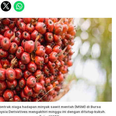
ontrak niaga hadapan minyak sawit mentah (MSM) di Bursa
ysia Derivatives mengakhiri minggu ini dengan ditutup kukuh.