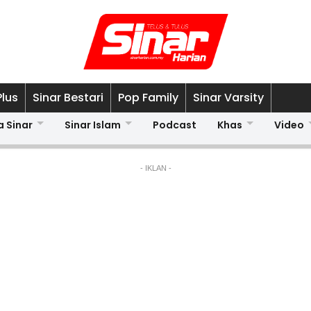
Plus
Sinar Bestari
Pop Family
Sinar Varsity
a Sinar
Sinar Islam
Podcast
Khas
Video
- IKLAN -