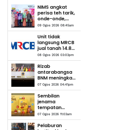
NIMS angkat
perisa teh tarik,
onde-onde,
sirap bandung
09 Ogos 2026 08:45am
ke pasaran
dunia
Unit tidak
langsung MRCB
jual tanah 14.83
hektar di
08 Ogos 2026 03:03pm
Cyberjaya pada
RM419.05 juta
Rizab
antarabangsa
BNM meningkat
kepada AS$132.1
07 Ogos 2026 04:41pm
bilion
Sembilan
jenama
tempatan
diolah jadi
07 Ogos 2026 11:03am
perisa aiskrim
edisi terhad
Pelaburan