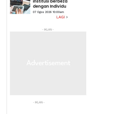
Inside Scoop
institusi berbeza
dengan Individu
07 Ogos 2026 10:00am
LAGI
- IKLAN -
- IKLAN -