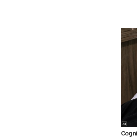
Jum
dar
kep
kon
Be
Ar
Mua
Niag