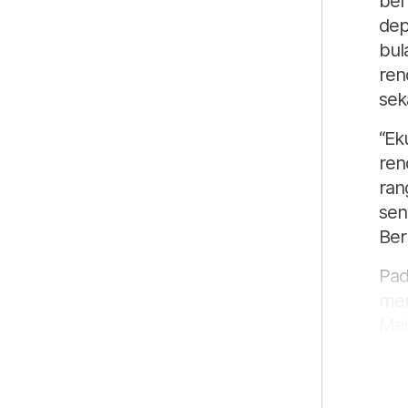
ber
dep
bul
ren
sek
“Ek
ren
ran
sen
Ber
Pad
men
Mei
met
RM2
RM1