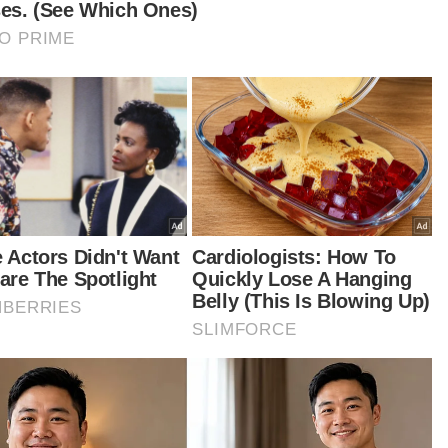
d 19
Koronavirus
Artikel Disyorkan
BISNES
NIMS angkat perisa teh tarik,
onde-onde, sirap bandung ke
pasaran dunia
NOOR AINON MOHAMED
09 Aug 2026 08:45am
BISNES
Unit tidak langsung MRCB jual