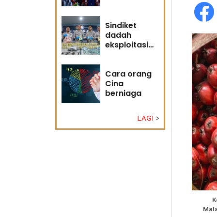
adakah
masa masih
memihak
Sindiket
Anwar?
dadah
eksploitasi
pulau kecil
Sabah
Cara orang
Cina
berniaga
LAGI
K
Mala