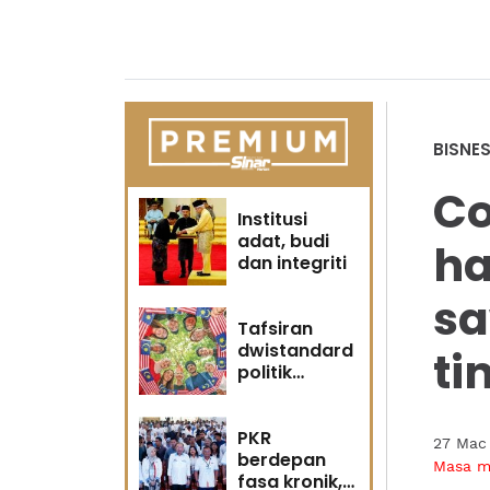
BISNE
Co
Institusi
adat, budi
h
dan integriti
sa
Tafsiran
dwistandard
ti
politik
identiti
PKR
27 Mac
berdepan
Masa 
fasa kronik,