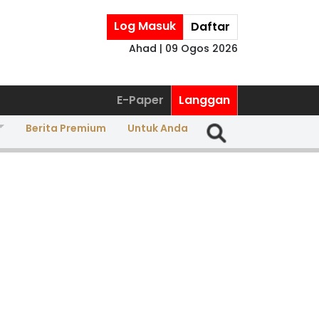
Log Masuk
Daftar
Ahad | 09 Ogos 2026
E-Paper
Langgan
Berita Premium
Untuk Anda