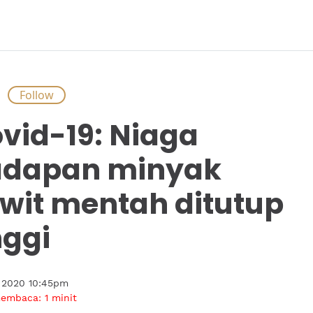
S
vid-19: Niaga
adapan minyak
wit mentah ditutup
nggi
 2020 10:45pm
membaca:
1
minit