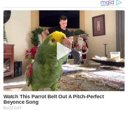
Mereka masih bebas membuka 10 - 20
akaun palsu, memalsukan identiti dan
melancarkan modus pelaburan tipu tanpa
rasa gentar.
Artikel Berkaitan:
Kes buli siber catat peningkatan ketara di Malaysia
Remaja bawah umur selamba bawa motor tak pakai
topi keledar, tiada cermin sisi
Remaja ceroboh rumah pempengaruh media sosial
direman 4 hari
Sebab itu Merak Jalanan mahu bertanya,
adakah lesen dan peraturan di media sosial ini
benar-benar untuk keselamatan pengguna
atau sekadar memberi kuasa menyekat
kandungan yang tidak disukai?