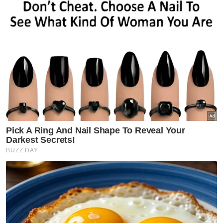
Jika selepas lesen diwajibkan, penipuan terus
meningkat, apakah silap pada dasar atau
penguatkuasaan?
Niat melindungi belia tidak salah. Tetapi
apabila scammer makin berleluasa
sementara kebebasan bersuara terasa
semakin sempit, barangkali kita sedang
menumpukan perhatian pada yang salah.
Berita Telus & Tulus menerusi E-Mel setiap
hari!