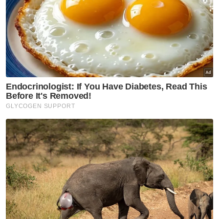
Muat turun aplikasi Sinar Harian.
Klik di sini!
Media Sosial
Akaun Scam
Merak Jalanan
Artikel Disyorkan