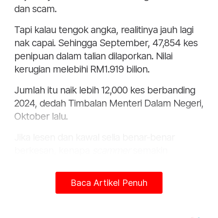
dan scam.
Tapi kalau tengok angka, realitinya jauh lagi
nak capai. Sehingga September, 47,854 kes
penipuan dalam talian dilaporkan. Nilai
kerugian melebihi RM1.919 bilion.
Jumlah itu naik lebih 12,000 kes berbanding
2024, dedah Timbalan Menteri Dalam Negeri,
Oktober lalu.
Jika lesen dan kawal selia benar-benar
berkesan, kenapa
scammer
semakin
mengganas?
Baca Artikel Penuh
Kebimbangan rakyat mudah difahami. Murid
bawah 16 tahun mahu buka akaun perlu
semak IC dan eKYC. Tetapi scammer?