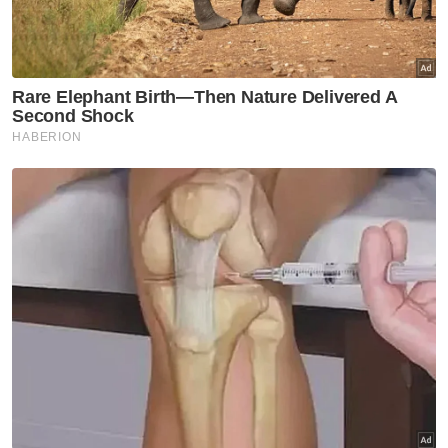
Pojok
Semalam pakar politik, hari ini
pencinta haiwan paling lantang
Pojok
Adakah pickleball mampu
‘bunuh’ badminton?
Pojok
Tragedi si Rocky: Antara belas
ihsan dan keselamatan awam
Pojok
Peniaga Gen Z lebih layan 'live'
daripada pelanggan depan
mata