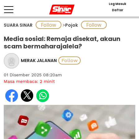
Log Masuk
Daftar
SUARA SINAR
>
Pojok
Media sosial: Remaja disekat, akaun
scam bermaharajalela?
MERAK JALANAN
01 Disember 2025 08:20am
Masa membaca:
2
minit