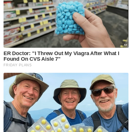
Kebajikan tiga gajah Malaysia:
Shelter Ihsan mahu MPT
kemuka bukti, benarkan
pemeriksaan bebas
Nasional
ITE Singapura terbuka
kerjasama dengan ADTEC JTM