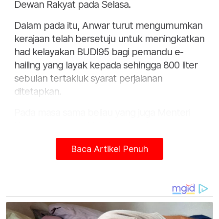
Dewan Rakyat pada Selasa.
Dalam pada itu, Anwar turut mengumumkan
kerajaan telah bersetuju untuk meningkatkan
had kelayakan BUDI95 bagi pemandu e-
hailing yang layak kepada sehingga 800 liter
sebulan tertakluk syarat perjalanan
ditetapkan.
Pada masa sama beliau yang juga Menteri
Kewangan memaklumkan, kerajaan turut
bersetuju supaya teksi lapangan terbang
Baca Artikel Penuh
disenaraikan sebagai kenderaan yang layak
menerima petrol RON95 bersubsidi di bawah
Skim Kawalan Petrol Bersubsidi (SKPS).