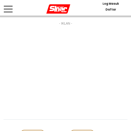
Log Masuk
Daftar
- IKLAN -