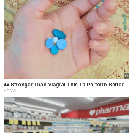
13.1 Juta Rakyat Malaysia
Artikel Disyorkan
Nasional
Shabery bimbang PM terima
maklumat kurang tepat
mengenai aset Felda di London
Nasional
RCI TH: AMK gesa SPRM, PDRM
jejak aliran wang, dakwa
dalang sembunyikan maklumat
Nasional