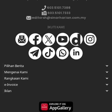
603.5101.7388
603.5101.7333
editorsh@sinarharian.com.my
IKUTI KAMI