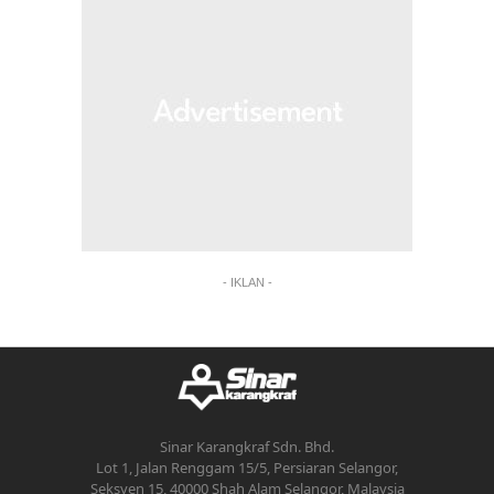
- IKLAN -
Sinar Karangkraf Sdn. Bhd.
Lot 1, Jalan Renggam 15/5, Persiaran Selangor,
Seksyen 15, 40000 Shah Alam Selangor, Malaysia