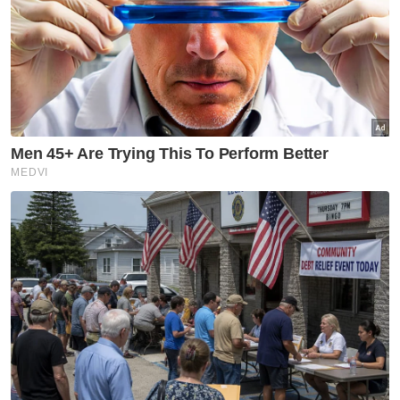
menyalahgunakan subsidi RON95," ujarnya.
Artikel Berkaitan:
Kertas cadangan penyasaran subsidi gula sedang
disediakan - Fuziah
Penyasaran subsidi satu lagi cabaran untuk rakyat
Pengecualian subsidi RON95 golongan T15 selepas
sistem sudah mantap - Anwar