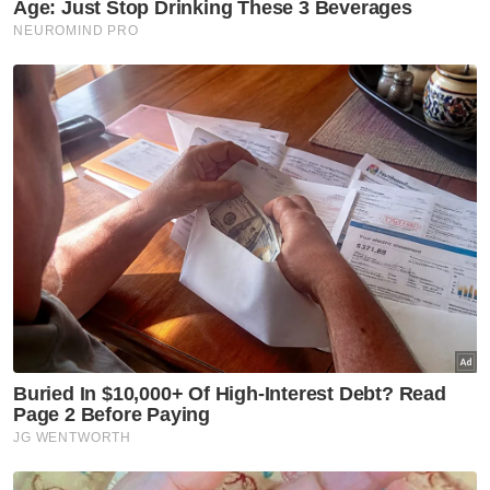
bulanan 300 liter sebelum akhir Oktober
Had kelayakan BUDI95 bagi pemandu e-
hailing ditingkatkan kepada 800 liter
sebulan, teksi lapangan terbang layak
menerima subsidi
Muat turun aplikasi Sinar Harian.
Klik di sini!
Budi95
Subsidi Kerajaan
Anwar Ibrahim