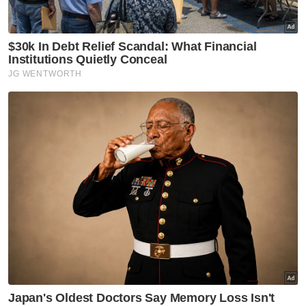
Ringkasan AI
Seramai 13.1 juta rakyat Malaysia telah
memanfaatkan BUDI Madani RON95 pada
bulan Oktober
Perbelanjaan kerajaan untuk BUDI95
adalah sebanyak RM2.6 bilion dengan
subsidi berjumlah RM800 juta
Rata-rata penggunaan penerima BUDI95
adalah 98 liter, 33 peratus daripada
kelayakan bulanan 300 liter
Kurang dari 0.7 peratus penerima
menggunakan sepenuhnya kelayakan