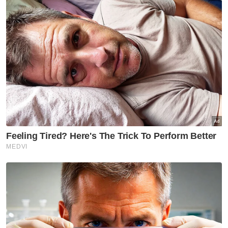
"Kerajaan akan terus memantau corak
penggunaan dan membuat penilaian semula
dari semasa ke semasa bagi memperkukuh
pelaksanaan dasar penyasaran subsidi
RON95.
"Tindakan penguatkuasaan juga akan diambil
atas mana-mana pihak yang