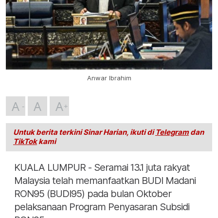
Anwar Ibrahim
A
A
A
Untuk berita terkini Sinar Harian, ikuti di
Telegram
dan
TikTok
kami
KUALA LUMPUR - Seramai 13.1 juta rakyat
Malaysia telah memanfaatkan BUDI Madani
RON95 (BUDI95) pada bulan Oktober
pelaksanaan Program Penyasaran Subsidi