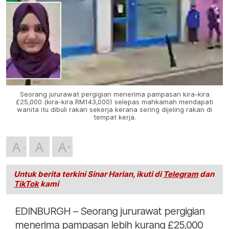
Seorang jururawat pergigian menerima pampasan kira-kira
£25,000 (kira-kira RM143,000) selepas mahkamah mendapati
wanita itu dibuli rakan sekerja kerana sering dijeling rakan di
tempat kerja.
A
A
A
Untuk berita terkini Sinar Harian, ikuti di
Telegram
dan
TikTok
kami
EDINBURGH – Seorang jururawat pergigian
menerima pampasan lebih kurang £25,000