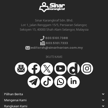
Sinar Karangkraf Sdn. Bhd.
Lot 1, Jalan Renggam 15/5, Persiaran Selangor,
Seksyen 15, 40000 Shah Alam Selangor, Malaysia
603.5101.7388
603.5101.7333
editorsh@sinarharian.com.my
IKUTI KAMI