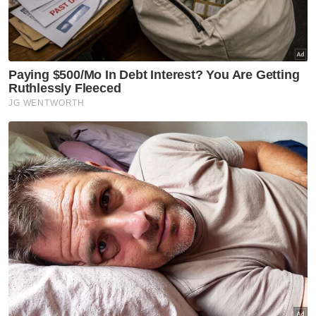
Global
Mahkamah
Buli
Artikel Disyorkan
GLOBAL
Insiden tembakan sekolah di
Thailand: Angka korban
meningkat kepada sembilan