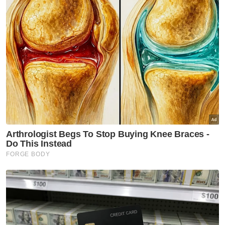
Pemilik klinik, Dr Fary Johnson Vithayathil,
mengakui sudah mengetahui masalah
melibatkan Jisna sejak awal tetapi gagal
bertindak menyelesaikannya.
Hakim Pekerjaan, Ronald Mackay, mendapati
majikan sengaja membiarkan persekitaran