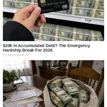
kerja bermusuhan berterusan selain
melakukan pelanggaran kontrak serius dan
pemecatan tidak adil terhadap Howieson.
Beliau menegaskan, jaminan yang diberikan
kepada Howieson tidak pernah ditunaikan,
sekali gus memburukkan lagi keadaan.
Artikel Berkaitan:
Bekas PA Mizz Nina terima pampasan RM55,000,
selesai kes penamatan kerja tidak adil - Peguam
Abdul Hadi kekal Presiden Pas, menang tanpa
bertanding
Isu pampasan tanah kem Gemas selesai hujung
tahun - MB Negeri Sembilan
Muat turun aplikasi Sinar Harian.
Klik di sini!