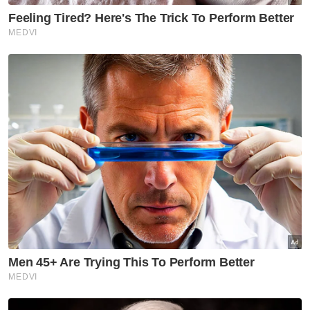
orang
GLOBAL
Trump syok sendiri, dakwa
dokumentari Melania ‘filem
nombor satu tahun ini’
GLOBAL
Nyamuk pembawa virus 'West
Nile' dikesan di Israel
GLOBAL
Korea Utara syor sup daging
anjing ketika gelombang haba
cecah 36.7 darjah Celsius