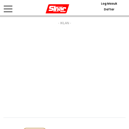
Log Masuk
Daftar
- IKLAN -