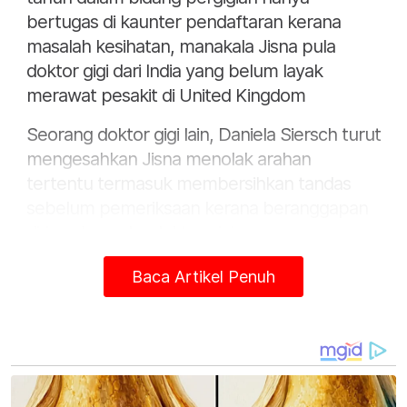
bertugas di kaunter pendaftaran kerana
masalah kesihatan, manakala Jisna pula
doktor gigi dari India yang belum layak
merawat pesakit di United Kingdom
Seorang doktor gigi lain, Daniela Siersch turut
mengesahkan Jisna menolak arahan
tertentu termasuk membersihkan tandas
sebelum pemeriksaan kerana beranggapan
dirinya bergelar doktor gigi.
Situasi tegang itu akhirnya menyebabkan
Baca Artikel Penuh
Howieson mengalami serangan panik hingga
menangis di tempat kerja sebelum
mengambil keputusan meletakkan jawatan
pada Oktober 2024.