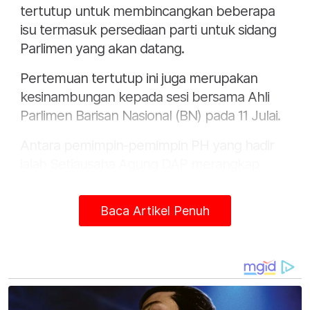
tertutup untuk membincangkan beberapa
isu termasuk persediaan parti untuk sidang
Parlimen yang akan datang.
Pertemuan tertutup ini juga merupakan
kesinambungan kepada sesi bersama Ahli
Parlimen Barisan Nasional (BN) pada 11 Julai.
Antara pemimpin-pemimpin PH yang hadir
ialah Setiausaha Agung DAP merangkap
Menteri Pengangkutan Anthony Loke Siew
Fook dan Presiden Parti Amanah Negara
Baca Artikel Penuh
(AMANAH) yang juga Menteri Pertanian dan
Keterjaminan Makanan Datuk Seri Mohamad
Sabu.