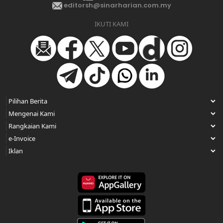
editorsh@sinarharian.com.my
IKUTI KAMI