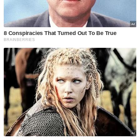
PH
Politik
Artikel Disyorkan
Politik
‘Kecewa dengan Nurul Izzah, ini
bukan jawatan main-main’ -
Rodziah
Politik
'Perkahwinan politik ada
tempoh' - Amirudin