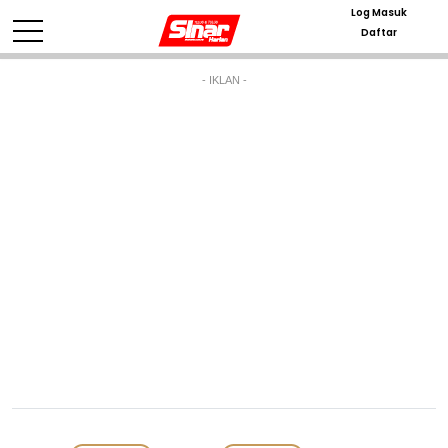
Log Masuk
Daftar
- IKLAN -