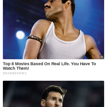
Turut kelihatan Ketua Setiausaha PH yang
juga Menteri Dalam Negeri Datuk Seri
Saifuddin Nasution Ismail, Ketua Penerangan
PKR yang juga Menteri Komunikasi Datuk
Fahmi Fadzil serta Ahli Parlimen Kuala
Selangor yang juga Menteri Kesihatan Datuk
Seri Dr Dzulkefly Ahmad.