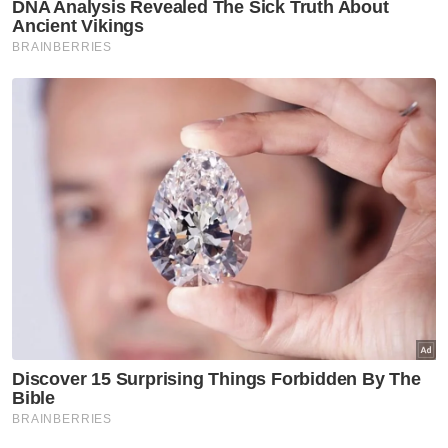
Politik
Exco Negeri Sembilan:
Spekulasi terjawab, tiada wakil
PH atau Bersatu - Ahmad
Maslan
Politik
'Alasan cuti Nurul Izzah
diterima, dia masih aktif dalam
parti' - Anwar