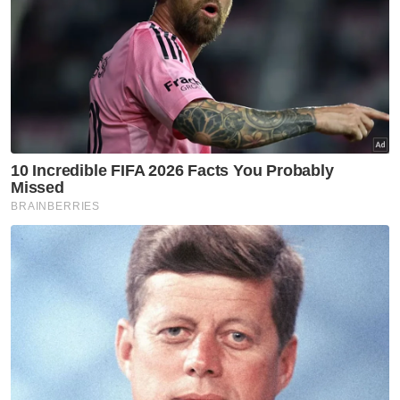
Bagaimanapun, bekas Menteri Ekonomi
Datuk Seri Rafizi Ramli dan Menteri Sumber
Asli dan Kelestarian Alam, Nik Nazmi Nik
Ahmad dilaporkan tidak hadir dalam taklimat
itu. - Awani
Artikel Berkaitan:
Perdana Menteri Datuk Seri Anwar Ibrahim
[VIDEO] Isu Tribunal Kehakiman antara dibincang
dalam pertemuan tertutup MP PH bersama PM
Ahli Parlimen PH tiba di Seri Perdana, hadiri
pertemuan tertutup
Muat turun aplikasi Sinar Harian.
Klik di sini!
Anwar Ibrahim