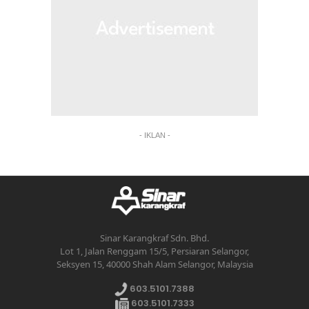
- IKLAN -
Sinar Karangkraf Sdn. Bhd.
Lot 1, Jalan Renggam 15/5, Persiaran Selangor,
Seksyen 15, 40000 Shah Alam Selangor, Malaysia
603.5101.7388
603.5101.7333