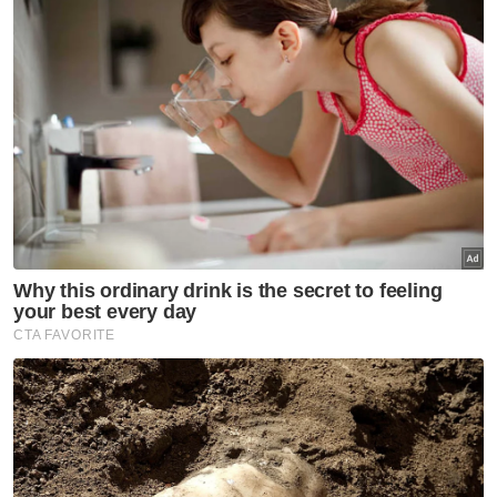
melihat setiap inci ruang untuk menyerang
dan memecahkan perpaduan dalam
Perikatan Nasional. Saya yakin setelah
melalui episod yang menakutkan kita akan
terus mara,” katanya.
Muat turun aplikasi Sinar Harian.
Klik di sini!
Harap bantu kajian selidik kami dan
×
dapatkan baucar tunai.
Apakah jantina anda?
Lelaki
Perempuan
VPoints:
0
Masuk | Daftar