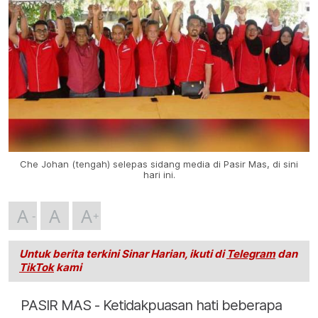
Che Johan (tengah) selepas sidang media di Pasir Mas, di sini
hari ini.
A
A
A
Untuk berita terkini Sinar Harian, ikuti di
Telegram
dan
TikTok
kami
PASIR MAS - Ketidakpuasan hati beberapa