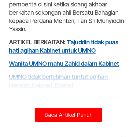
pemberita di sini ketika sidang akhbar
berkaitan sokongan ahli Bersatu Bahagian
kepada Perdana Menteri, Tan Sri Muhyiddin
Yassin.
ARTIKEL BERKAITAN:
Tajuddin tidak puas
hati agihan Kabinet untuk UMNO
Wanita UMNO mahu Zahid dalam Kabinet
UMNO tidak berlebihan tuntut agihan
jawatan Kabinet: Khaled
Komposisi Kabinet tak adil kepada UMNO,
kata Tok Mat
Baca Artikel Penuh
Beliau yang juga bekas Naib Ketua UMNO
Bahagian Pasir Mas itu memberitahu,
pemimpin Melayu kini perlu menebus