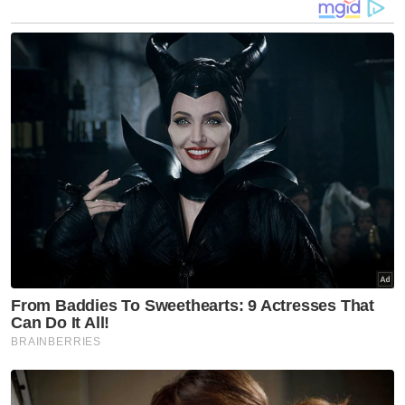
kembali sejarah yang berlaku dalam negara
ini sejak 60 tahun lalu.
Artikel Berkaitan:
Solari puas hati walau pemain hanya mampu ledak
dua gol
Sukan SEA: KOM tak puas hati olahraga gagal tepati
sasaran
Dua keluarga bergaduh, tak puas hati punca
kemalangan
“Kita sudah silap 60 tahun, jadi saya menyeru
semua pemimpin Melayu dari semua parti
mengambil kesempatan dengan perbetulkan
sejarah demi kebaikan orang Melayu dalam
negara kita.
“Sudah semestinya Pakatan Harapan akan