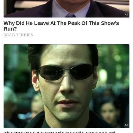
Komposisi Kabinet tak adil
kepada UMNO, kata Tok Mat
Peralihan Kerajaan
Kerajaan baharu Perak tak
lama bertahan: Aziz Bari
Peralihan Kerajaan
Pemilihan Ahmad Faizal
mengejutkan: PKR