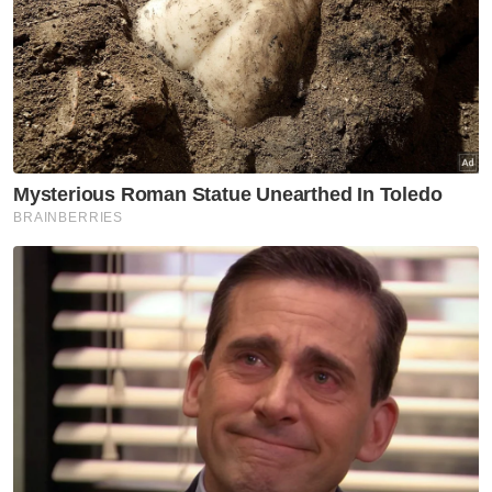
Ketua Bersatu Bahagian Pasir Mas
Che Johan Che Pa
Kabinet
Artikel Disyorkan
Peralihan Kerajaan
'Kabinet Muhyiddin tidak
membantu rakyat'
Peralihan Kerajaan