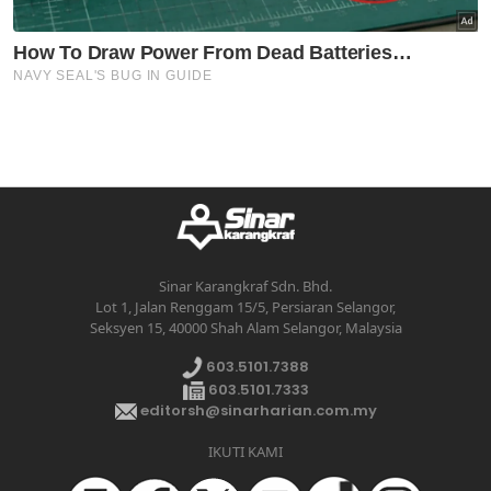
Sinar Karangkraf Sdn. Bhd.
Lot 1, Jalan Renggam 15/5, Persiaran Selangor,
Seksyen 15, 40000 Shah Alam Selangor, Malaysia
603.5101.7388
603.5101.7333
editorsh@sinarharian.com.my
IKUTI KAMI