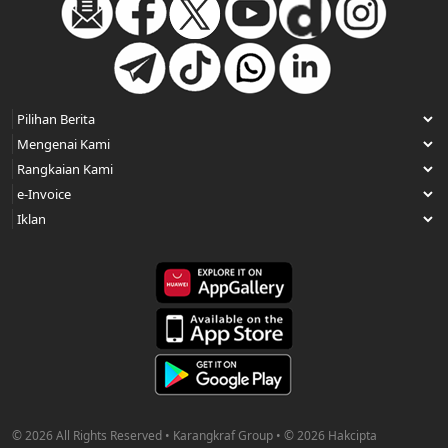
© 2026 All Rights Reserved • Karangkraf Group • © 2026 Hakcipta