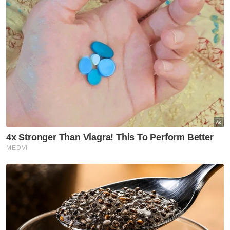
“Kita bayar berapa? Satu…jadi boleh ambil
satu saja.
“(Jika) mesin itu keluarkan lagi air tin di bawah,
(kita) tak boleh ambil. Kena bayar (lagi untuk air
tin kedua),” katanya sebagaimana dipetik
menerusi video yang dikongsikan di akaun
YouTube miliknya baru-baru ini.