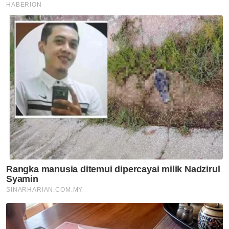
Hukum
Suami isteri bercerai tinggal
bersama
Hukum
Apakah hukum minta sedekah,
infak daripada orang ramai?