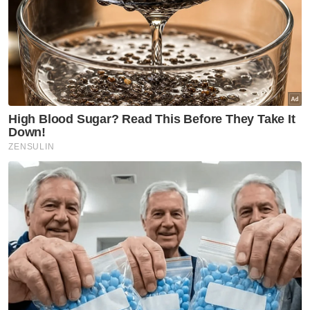
Artikel Berkaitan:
AGC tidak pertikai Titah Adendum, hanya pertikai
cara dokumen dikemukakan
'Hanya berjiwa besar mampu akui kesilapan, minta
maaf' - Akmal Saleh
Lebih 300 pelita daripada tin terpakai tarikan PeliTer
@ KSNT 2025
Ujar agamawan itu, konsep yang sama juga
terpakai dalam mana-mana urusan jual beli di
premis perniagaan. Setiap barangan
mempunyai nilai dan perlu dibayar.
“Kita tengok ada barang di kedai orang, tak
boleh ambil (begitu sahaja). Kena bayar,”
tegasnya.