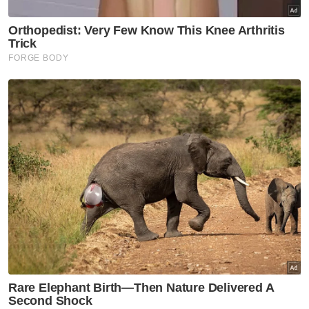
Sinar Islam
Artikel Disyorkan
Hukum
Apakah hukum buat tahlil
selepas kematian?
Hukum
Berdosakah jika tidak halalkan
orang tidak bayar hutang?