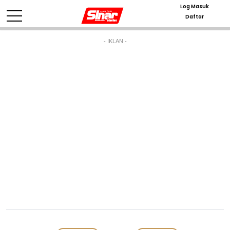
Log Masuk
Daftar
- IKLAN -