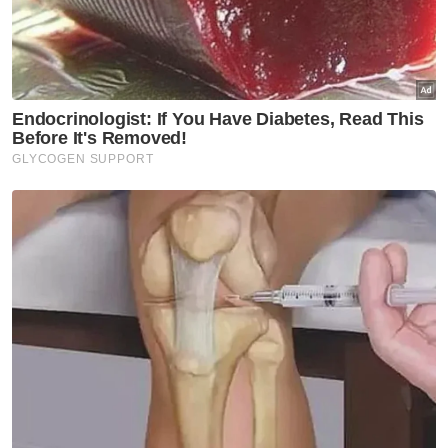
dalam perkara yang dilihat remeh seperti membeli minuman
daripada mesin air layan diri. -Gambar hiasan/ Foto: CANVA
Muat turun aplikasi Sinar Harian.
Klik di sini!
Jawab soalan kaji selidik dan
dapatkan
×
baucar tunai.
Apakah status hubungan anda?
Bujang
Kahwin
VPoints:
0
Masuk | Daftar
Tin Air
Bayar Hutang