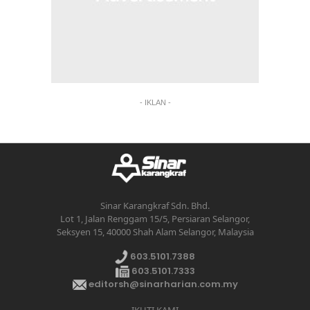
- IKLAN -
Sinar Karangkraf Sdn. Bhd.
Lot 1, Jalan Renggam 15/5, Persiaran Selangor,
Seksyen 15, 40000 Shah Alam Selangor, Malaysia
603.5101.7388
603.5101.7333
editorsh@sinarharian.com.my
IKUTI KAMI