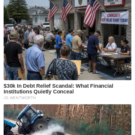
“Kita suka tak orang ambil (barang) lebih?
Tidak…rugilah kita.
“Jadi, jangan buat kepada orang lain. Itu (cara)
Islam yang betul. Kamu tidak suka orang
berlebih-lebih ambil harta kamu, jangan buat
begitu kepada orang lain juga,” katanya.
Ia sebagaimana sabda Rasulullah SAW:
“Tidak
sempurna iman seseorang itu sehingga dia
kasih kepada saudaranya sebagaimana dia
kasih kepada dirinya sendiri.”
(Hadis Riwayat
Al-Bukhari)