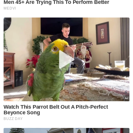
SECARA prinsipnya, seseorang hanya berhak mengambil
barang yang sudah dibayar sahaja. -Foto: CANVA
Beliau kemudian memberikan contoh situasi
sekiranya kita sendiri ialah pemilik kedai.
Berita Telus & Tulus menerusi E-Mel setiap
hari!