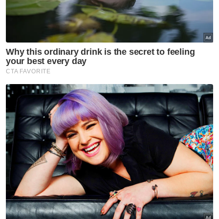
Tiket aksi Malaysia-Filipina
habis terjual
Sukan
Rifdean buru gelaran dunia di
bumi Jepun