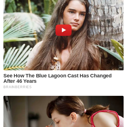
Artikel Berkaitan:
Zii Jia tarik diri Terbuka Jepun
MSN sahkan Zii Jia dalam keadaan baik, sedia hulur
bantuan
Nasihat Liu Ying buat Zii Jia
Zii Jia kembali dengan hantaran penuh tanda tanya
Muat turun aplikasi Sinar Harian.
Klik di sini!
KBS
Lee Zii Jia