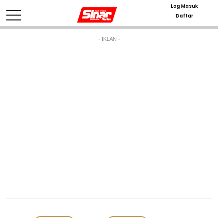
Log Masuk
Daftar
- IKLAN -