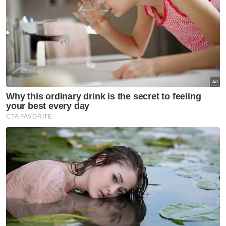
Kesihatan Mental
Artikel Disyorkan
Sukan
Filipina bukan lawan mudah
Sukan
'Tak kisahlah 20 atau 90 minit'
Sukan