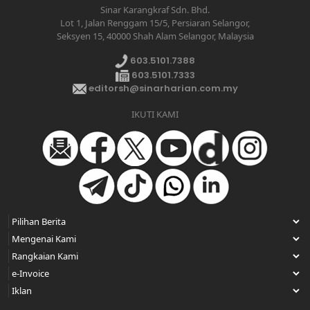
Sinar Karangkraf Sdn. Bhd.
Lot 1, Jalan Renggam 15/5, Persiaran Selangor,
Seksyen 15, 40000 Shah Alam Selangor, Malaysia
603.5101.7388
603.5101.7333
editorsh@sinarharian.com.my
IKUTI KAMI