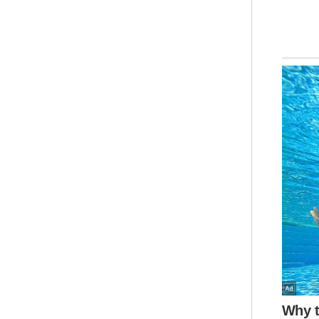
Sel
Unt
raw
men
lalu