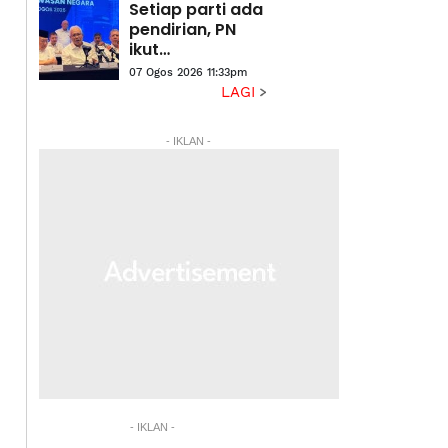
biru' - Hamzah
Setiap parti ada
pendirian, PN
ikut
perlembagaan
07 Ogos 2026 11:33pm
gabungan -
LAGI
Hamzah
- IKLAN -
- IKLAN -