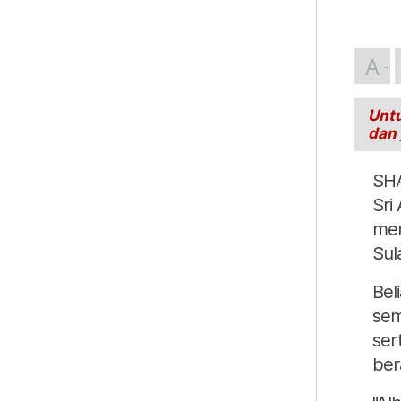
A
Untu
dan
SHA
Sri
mem
Sul
Bel
sem
ser
ber