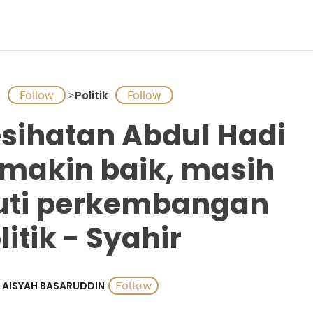
A
>
Politik
sihatan Abdul Hadi
makin baik, masih
uti perkembangan
litik - Syahir
AISYAH BASARUDDIN