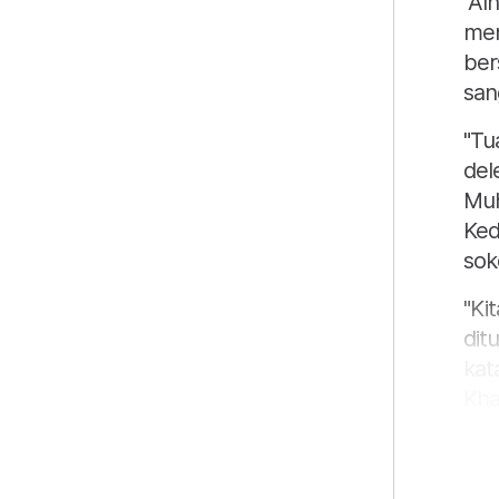
"Al
men
ber
san
"Tu
del
Muh
Ked
sok
"Ki
dit
kat
Kha
Ter
Par