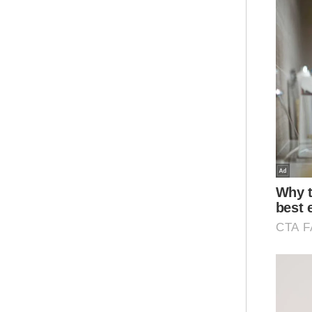
"Be
rua
sep
uja