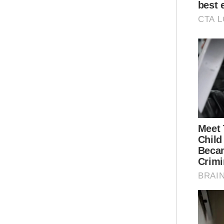
Sya
ter
ata
nega
"Sa
Mur
Men
Muh
ter
Ar