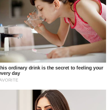
Pas tidak pernah buat keputusan lantik Presiden ganti
Abdul Hadi
liau berkirim salam kembali. Kita berikan lebih
ng untuk Tuan Guru berehat dan pulih
enuhnya dengan iringan doa yang berterusan,"
rnya.