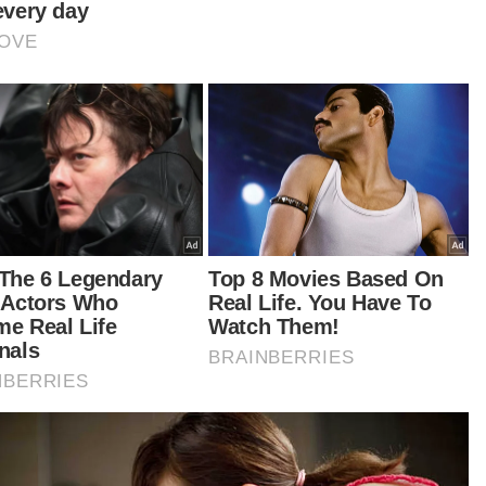
hir turut memaklumkan bahawa pemimpin
tinggi Pas itu menzahirkan ucapan terima kasih
s doa yang dititipkan oleh seluruh rakyat di
ra ini.
ya turut menyampaikan salam daripada
syidul Am Pas dan barisan bekas Perdana
teri, Tun Dr Mahathir Mohamad, Tan Sri
yiddin Yassin serta Datuk Seri Ismail Sabri
masuk rakan-rakan lamanya dan ahli parti.
tikel Berkaitan:
PM doakan Abdul hadi terus diberi kesihatan baik
'Alhamdulillah, prosedur rawatan Abdul Hadi berjaya' -
Syahir
Kongsi gambar kucup dahi, Zulkifli mohon doakan
kesihatan Abdul Hadi
Abdul Hadi dijadual jalani prosedur rawatan esok
Khidmat Abdul Hadi masih diperlukan Pas - Faiz Fadzil