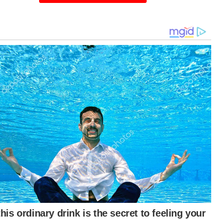
asa.
uk rekod, Abdul Hadi pernah menerima
atan susulan di IJN dan kali terakhir dilaporkan
jalani prosedur berkaitan pada 5 Januari tahun
.