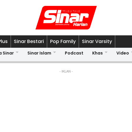
Plus
Sinar Bestari
Pop Family
Sinar Varsity
a Sinar
Sinar Islam
Podcast
Khas
Video
- IKLAN -