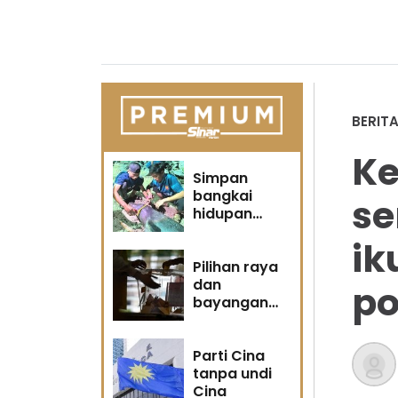
BERIT
Ke
Simpan
bangkai
se
hidupan
marin satu
ik
kesalahan
Pilihan raya
dan
po
bayangan
masa
hadapan
Parti Cina
tanpa undi
Cina