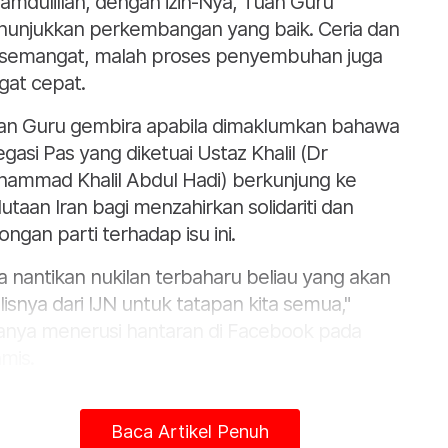
hamdulillah, dengan izin-Nya, Tuan Guru
unjukkan perkembangan yang baik. Ceria dan
semangat, malah proses penyembuhan juga
gat cepat.
an Guru gembira apabila dimaklumkan bahawa
egasi Pas yang diketuai Ustaz Khalil (Dr
ammad Khalil Abdul Hadi) berkunjung ke
utaan Iran bagi menzahirkan solidariti dan
ongan parti terhadap isu ini.
ta nantikan nukilan terbaharu beliau yang akan
ulisnya dari IJN untuk tatapan kita semua,"
anya menerusi hantaran di Facebook pada
mis.
dahulu, Sinar Harian melaporkan bahawa Ahli
limen Marang itu menjalani rawatan pada
Baca Artikel Penuh