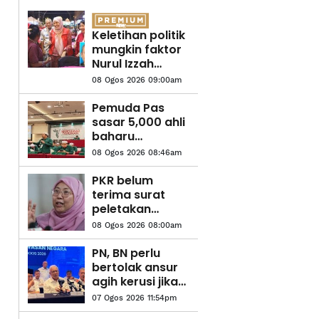
Keletihan politik
mungkin faktor
Nurul Izzah
undur diri -
08 Ogos 2026 09:00am
Penganalisis
politik
Pemuda Pas
sasar 5,000 ahli
baharu
pertahan
08 Ogos 2026 08:46am
Kelantan
PKR belum
terima surat
peletakan
jawatan ahli
08 Ogos 2026 08:00am
Parlimen
PN, BN perlu
bertolak ansur
agih kerusi jika
mahu kekalkan
07 Ogos 2026 11:54pm
'gelombang