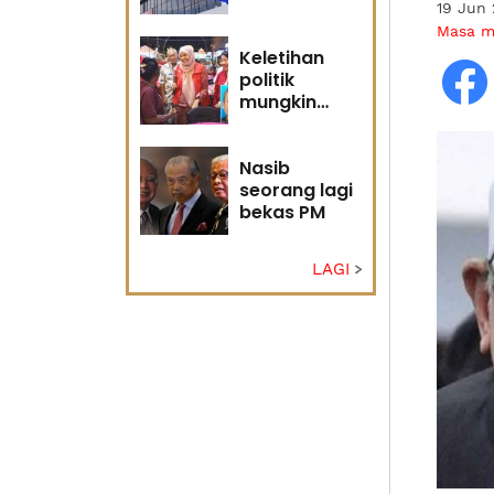
19 Jun 
Masa 
Keletihan
politik
mungkin
faktor Nurul
Izzah undur
diri -
Nasib
Penganalisis
seorang lagi
politik
bekas PM
LAGI