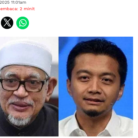
2025 11:01am
membaca:
2
minit