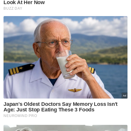
Politik
Kesihatan
Parlimen
Berita Paling Hangat
Artikel Disyorkan
Politik