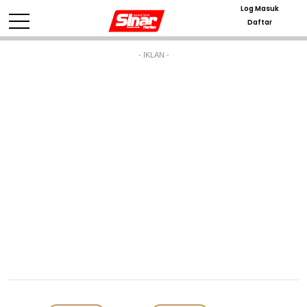
Log Masuk
Daftar
- IKLAN -