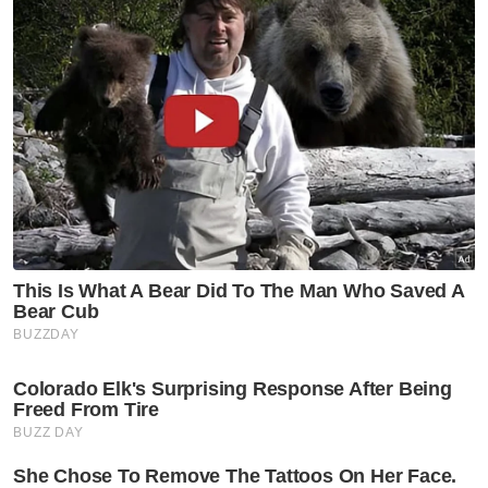
Untuk rekod, Abdul Hadi yang juga Ahli
Parlimen Marang sebelum ini pernah
menerima rawatan susulan di Institut
Jantung Negara (IJN), dan kali terakhir
dilaporkan menjalani prosedur rawatan
berkaitan pada 5 Januari tahun lalu.
Artikel Berkaitan:
Pas syukur, Hadi Awang selamat jalani rawatan
[VIDEO] Kepimpinan, buah fikiran Abdul Hadi masih
diperlukan – Ahmad Samsuri
'Alhamdulillah, prosedur rawatan Abdul Hadi berjaya'
- Syahir
Muat turun aplikasi Sinar Harian.
Klik di sini!