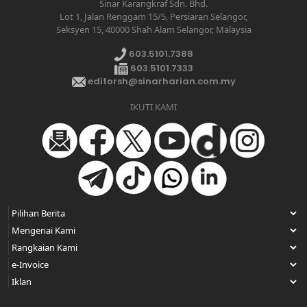
Sinar Karangkraf Sdn. Bhd.
Lot 1, Jalan Renggam 15/5, Persiaran Selangor,
Seksyen 15, 40000 Shah Alam Selangor, Malaysia
603.5101.7388
603.5101.7333
editorsh@sinarharian.com.my
IKUTI KAMI