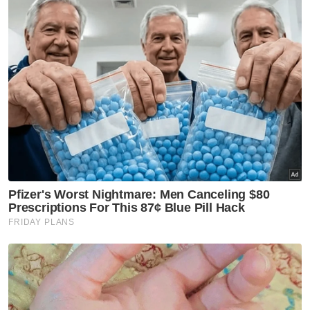
Muafakat parti Melayu bukan
sekadar strategi pembahagian
kerusi - Annuar Musa
Politik
Kesatuan Pondok-pondok
Kelantan tidak mewakili
pendirian semua institusi
pondok di negeri ini
Politik
Dewan Ulama Pas pertahan
Abdul Hadi dakwaan DAP mahu
hapuskan Islam, Melayu
Politik
Kemelut PN: RoS digesa segera
campur tangan - Tun Faisal