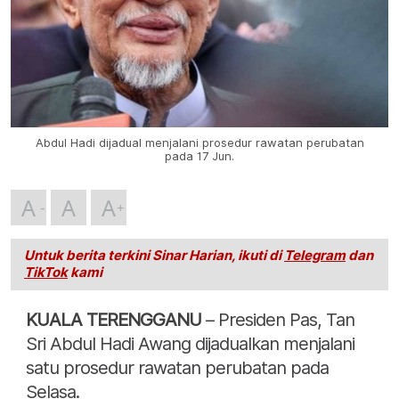
Abdul Hadi dijadual menjalani prosedur rawatan perubatan
pada 17 Jun.
A
A
A
Untuk berita terkini Sinar Harian, ikuti di
Telegram
dan
TikTok
kami
KUALA TERENGGANU
– Presiden Pas, Tan
Sri Abdul Hadi Awang dijadualkan menjalani
satu prosedur rawatan perubatan pada
Selasa.