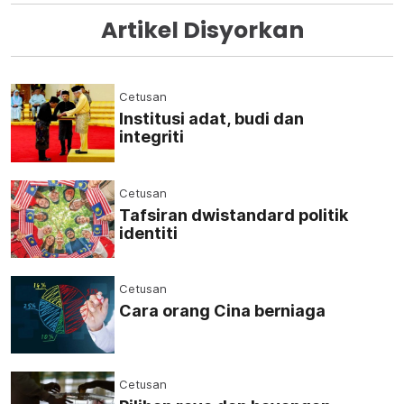
Artikel Disyorkan
Cetusan
Institusi adat, budi dan
integriti
Cetusan
Tafsiran dwistandard politik
identiti
Cetusan
Cara orang Cina berniaga
Cetusan