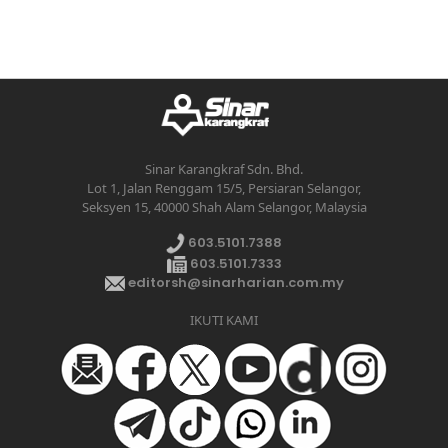
Sinar Karangkraf Sdn. Bhd.
Lot 1, Jalan Renggam 15/5, Persiaran Selangor,
Seksyen 15, 40000 Shah Alam Selangor, Malaysia
603.5101.7388
603.5101.7333
editorsh@sinarharian.com.my
IKUTI KAMI