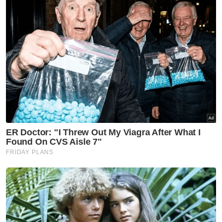
Lebih manis, kemenangan ini amat bermakna
buat Haikal yang baru sahaja kembali beraksi
selepas berehat panjang akibat kecederaan
koyak otot i bahagian pinggul kanan sejak
Disember lalu.
Sebelum ini, Haikal-Hon Jian yang berlatih di
bawah kendalian Herry Iman Pierngadi atau
'Naga Api' tersingkir seawal pusingan
pertama di Terbuka Taiwan dan Terbuka
Thailand.