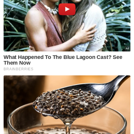
Sebagai rekod, ini adalah kali pertama Haikal-
Hon Jian menentang Dechapol-Kittinupong
yang mara sehingga ke separuh akhir
Terbuka Thailand pada minggu lalu.
Artikel Berkaitan:
Masters Malaysia: Sze Fei-Nur Izzuddin ke separuh
akhir
TPM ucap tahniah kepada Sze Fei-Nur Izzuddin
Nur Izzuddin-Sze Fei juara Terbuka India
Muat turun aplikasi Sinar Harian.
Klik di sini!
Sukan
Badminton