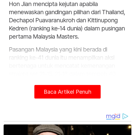
Hon Jian mencipta kejutan apabila
menewaskan gandingan pilihan dari Thailand,
Dechapol Puavaranukroh dan Kittinupong
Kedren (ranking ke-14 dunia) dalam pusingan
pertama Malaysia Masters.
Pasangan Malaysia yang kini berada di
ranking ke-41 dunia itu menampilkan aksi
bertenaga untuk mencatat kemenangan
straight set 21-15, 21-18 dalam tempoh 40
minit.
Baca Artikel Penuh