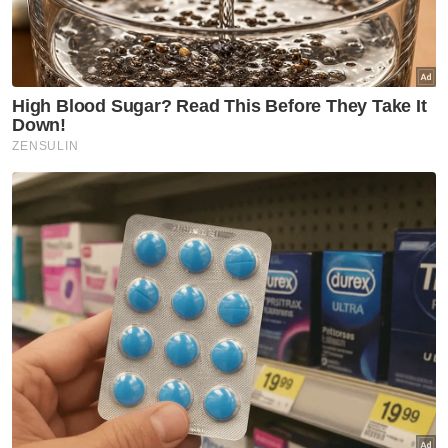
Malaysia Masters 2025
Artikel Disyorkan
Sukan
Jasa Darshan diiktiraf
Thailand
Sukan
Dua jaguh, satu impian di
Sukan Asia 2026