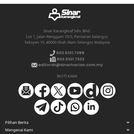
Sinar Karangkraf Sdn. Bhd.
Lot 1, Jalan Renggam 15/5, Persiaran Selangor,
Seksyen 15, 40000 Shah Alam Selangor, Malaysia
603.5101.7388
603.5101.7333
editorsh@sinarharian.com.my
IKUTI KAMI