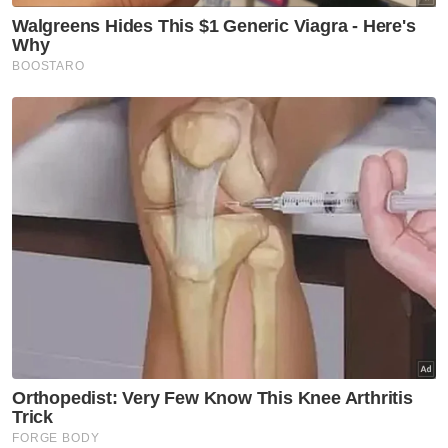
Sukan
Sukan Asia 2026: Eain Yow,
Sivasangari galas misi besar
buru tiket ke LA28
Sukan
'Patut ada pertarungan semula'
- CEO ONE Championship