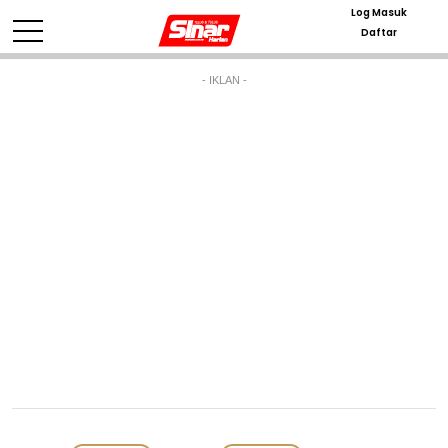
Log Masuk
Daftar
- IKLAN -