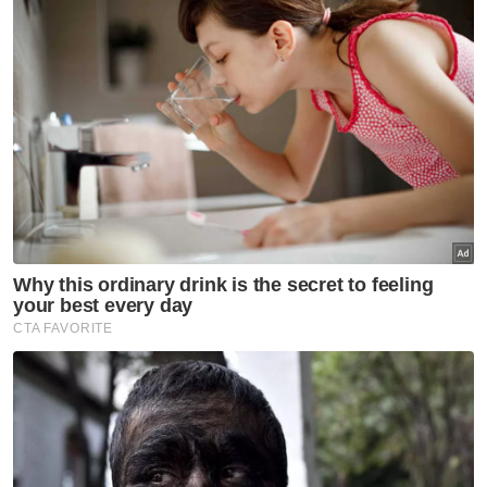
Penjenayah maut ditembak di Bukit Jambul
Muat turun aplikasi Sinar Harian.
Klik di sini!
Jenayah
Keselamatan
PDRM
Artikel Disyorkan