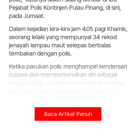
Pejabat Polis Kontinjen Pulau Pinang, di sini,
pada Jumaat.
Dalam kejadian kira-kira jam 4.05 pagi Khamis,
seorang lelaki yang mempunyai 34 rekod
jenayah lampau maut selepas berbalas
tembakan dengan polis.
Ketika pasukan polis menghampiri kenderaan
suspek dan memperkenalkan diri sebagai
anggota polis, suspek secara tiba-tiba keluar
dari kereta dan melepaskan tembakan ke
arah kenderaan polis.
Pasukan polis kemudian melepaskan
Baca Artikel Penuh
beberapa das tembakan bagi
mempertahankan diri dan hasil pemeriksaan