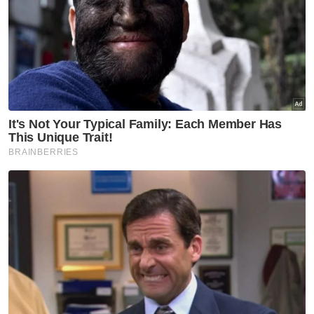
Semasa
Penunggang motosikal
berkuasa tinggi maut terbabas
ketika berkonvoi
Semasa
Kenderaan guna logo JIM
dipandu warga asing bukan
aset jabatan
Semasa
Remaja perempuan Rohingya
hilang selepas keluar buang
sampah
Semasa
Tular aksi samun, suspek
dicekup kurang 12 jam