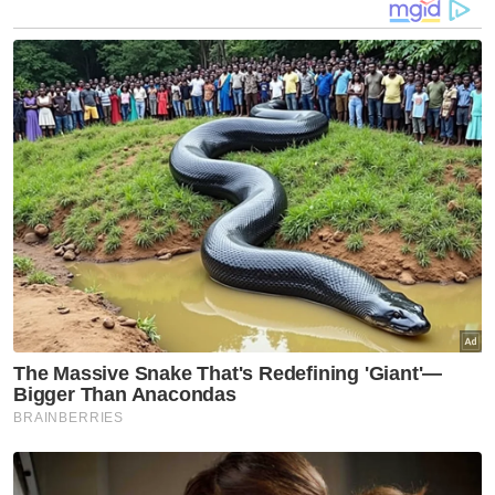
lanjut, suspek disahkan maut di tempat
kejadian.
Hasil pemeriksaan di lokasi turut menemukan
beberapa barangan antaranya sepucuk
pistol jenis FNP-45 bersama tiga butir peluru,
sebatang besi, dua batang kayu rotan, dua
bilah parang serta dadah.
Siasatan mendapati suspek merupakan
warganegara Malaysia berusia 35 tahun.
Polis turut menahan tujuh lelaki dan seorang
wanita dalam beberapa penahanan
berasingan. Kesemua mereka merupakan
warga tempatan yang disyaki terlibat dengan
suspek dalam aktiviti jenayah.
Artikel Berkaitan: