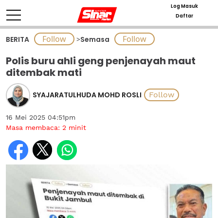
Log Masuk
Daftar
BERITA
>
Semasa
Polis buru ahli geng penjenayah maut
ditembak mati
SYAJARATULHUDA MOHD ROSLI
16 Mei 2025 04:51pm
Masa membaca:
2
minit