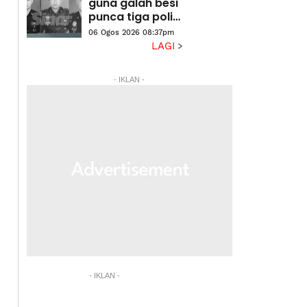
Na'imah
guna galah besi
punca tiga polis
maut terkena
06 Ogos 2026 08:37pm
renjatan elektrik
LAGI
- IKLAN -
- IKLAN -