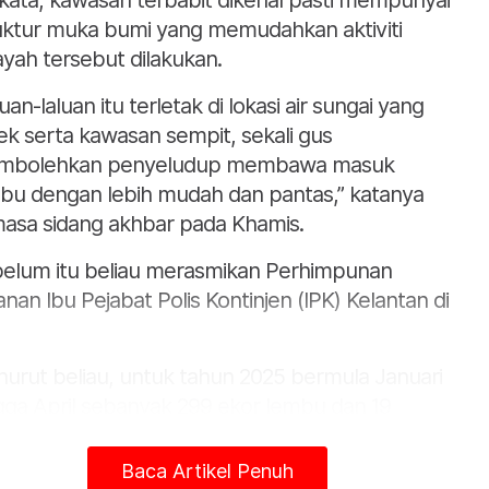
kata, kawasan terbabit dikenal pasti mempunyai
uktur muka bumi yang memudahkan aktiviti
ayah tersebut dilakukan.
uan-laluan itu terletak di lokasi air sungai yang
ek serta kawasan sempit, sekali gus
mbolehkan penyeludup membawa masuk
bu dengan lebih mudah dan pantas,” katanya
asa sidang akhbar pada Khamis.
elum itu beliau merasmikan Perhimpunan
anan Ibu Pejabat Polis Kontinjen (IPK) Kelantan di
urut beliau, untuk tahun 2025 bermula Januari
gga April sebanyak 299 ekor lembu dan 19
bau berjaya dirampas dan angkanya meningkat
a dibandingkan sepanjang tahun 2024 hanya 390
Baca Artikel Penuh