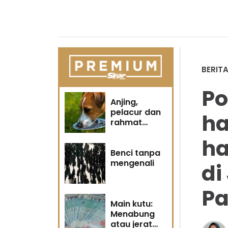
BERIT
Po
Anjing,
pelacur dan
ha
rahmat
Tuhan
ha
Benci tanpa
mengenali
di
Pa
Main kutu:
Menabung
atau jerat