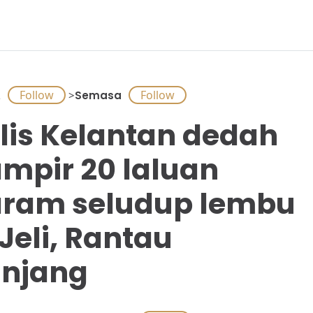
A
>
Semasa
lis Kelantan dedah
mpir 20 laluan
ram seludup lembu
 Jeli, Rantau
njang