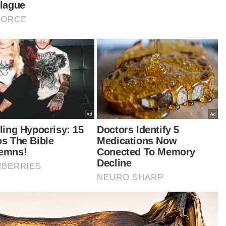
A) kekal sebagai penyumbang utama kejayaan
gan 95 peratus daripada keseluruhan lembu
g dirampas.
 diikuti oleh ATM (Angkatan Tentera Malaysia),
is dan PPM (Pasukan Polis Marin).
ncapaian ini membuktikan komitmen
terusan Polis Kelantan bersama agensi
elamatan lain dalam mengekang aktiviti
yeludupan rentas sempadan," katanya.
tikel Berkaitan:
Lembu seludup dari Thailand bawa maut - Polis
Kelantan
Lelaki berakit ke kebun durian, hanyut dari Tanah
Merah ke Kota Bharu
Penghuni PPR Kota Bharu tak bayar kos selenggara
hampir RM700,000