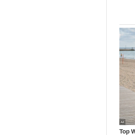
lem
Uja
men
lal
Moh