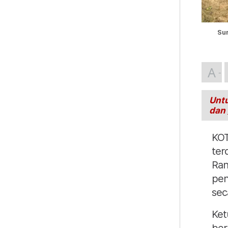
Su
A
Untu
dan
KOT
ter
Ran
pen
sec
Ket