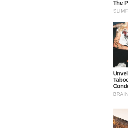
(PG
den
yan
"Ia
Pol
"Pe
ber
kes
pen
Ar