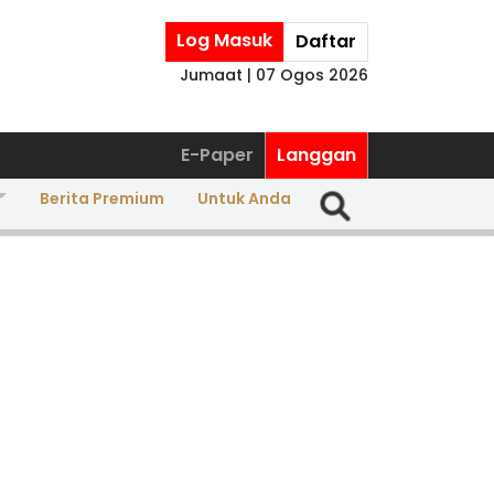
Log Masuk
Daftar
Jumaat | 07 Ogos 2026
E-Paper
Langgan
Berita Premium
Untuk Anda