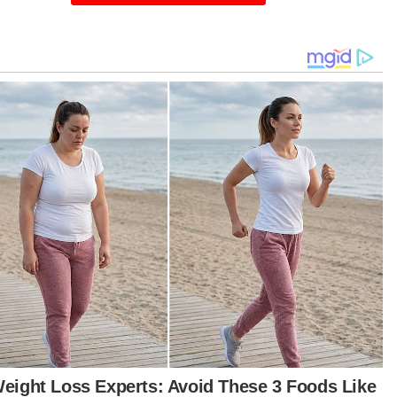
bu dan kerbau (25).
rnya, dalam tempoh empat bulan nilai rampasan
cecah RM2.5 juta berbanding sepanjang tahun
u dari Januari hingga Disember hanya RM3 juta.
d Yusoff memberitahu, Pasukan Gerakan Am