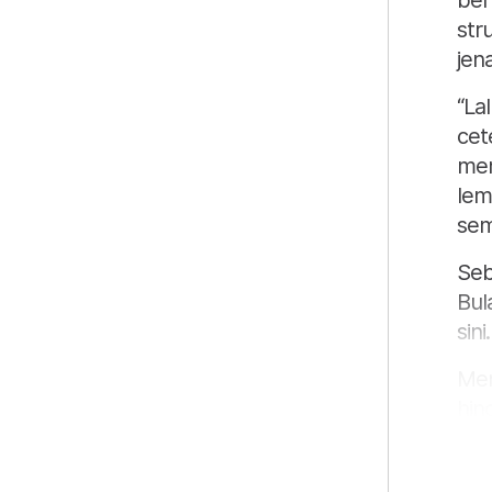
ber
str
jen
“Lal
cet
me
lem
sem
Seb
Bul
sini.
Men
hin
ker
jik