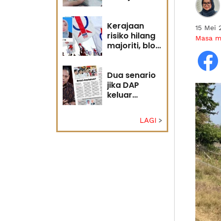
diri?
Kerajaan
15 Mei 
risiko hilang
Masa 
majoriti, blok
politik perlu
runding
semula
Dua senario
jika DAP
keluar
kerajaan
LAGI