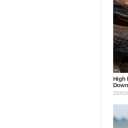
Men
mem
ant
dan
dib