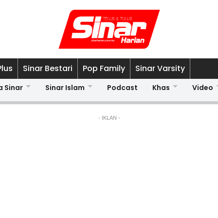
Plus
Sinar Bestari
Pop Family
Sinar Varsity
a Sinar
Sinar Islam
Podcast
Khas
Video
- IKLAN -