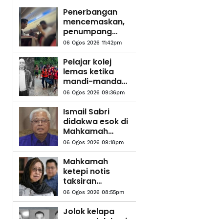
Penerbangan
mencemaskan,
penumpang
didakwa cuba
06 Ogos 2026 11:42pm
buka pintu
kecemasan
Pelajar kolej
lemas ketika
mandi-manda
bersama
06 Ogos 2026 09:36pm
sembilan rakan
Ismail Sabri
didakwa esok di
Mahkamah
Sesyen Kuala
06 Ogos 2026 09:18pm
Lumpur
Mahkamah
ketepi notis
taksiran
tambahan cukai
06 Ogos 2026 08:55pm
RM313.8 juta
terhadap
Jolok kelapa