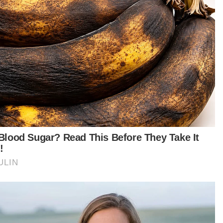
urut beliau, pihaknya akan terus
perkukuh risikan, rondaan dan kerjasama
ara agensi demi menjaga keselamatan negara
 memastikan aktiviti penyeludupan dapat
anteras sepenuhnya.