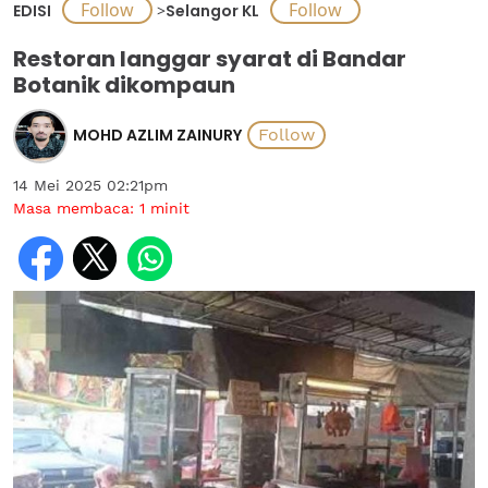
EDISI
>
Selangor KL
Restoran langgar syarat di Bandar
Botanik dikompaun
MOHD AZLIM ZAINURY
14 Mei 2025 02:21pm
Masa membaca:
1
minit