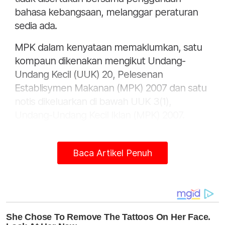
bahasa kebangsaan, melanggar peraturan
sedia ada.
MPK dalam kenyataan memaklumkan, satu
kompaun dikenakan mengikut Undang-
Undang Kecil (UUK) 20, Pelesenan
Establisymen Makanan (MPK) 2007 dan satu
notis dikeluarkan di bawah UUK 3(1),
Undang-Undang Kecil Iklan (MPK) 2007.
"Tiga lagi kompaun turut dikeluarkan di
bawah Seksyen 46(1)(d), Akta Jalan Parit dan
Baca Artikel Penuh
Bangunan 1974," menurut kenyataan pihak
berkuasa tempatan itu di laman
Facebooknya pada Rabu.