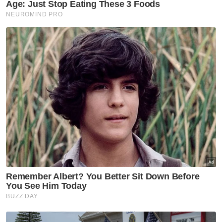
Pemilik restoran didenda RM20,000 pamer logo halal
tanpa perakuan sah
Sembilan notis dikeluarkan MBSA kepada taman
tema terkenal
Maritim Malaysia tahan bot penumpang, langgar
syarat lesen
Muat turun aplikasi Sinar Harian.
Klik di sini!
Harap bantu kajian selidik kami dan
×
dapatkan baucar tunai.
Apakah jantina anda?
Lelaki
Perempuan
VPoints:
0
Masuk | Daftar