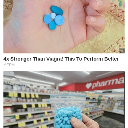
Selangor KL
Empat dekad menjinak ikan
Selangor KL
'Speaker tentukan status
kerusi DUN selepas semakan' -
Amirudin
Selangor KL
Peruntukan Sukma dedah
kepincangan pentadbiran
Kerajaan Madani - Pemuda Pas
Selangor