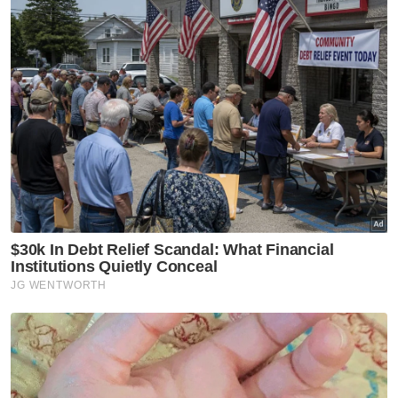
Peruncitan
Makanan & Minuman
Inisiatif Kerajaan
Artikel Disyorkan
Selangor KL
10,000 sukarelawan jadi nadi
SUKMA Selangor