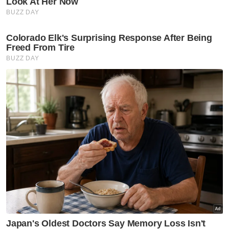
MPK menegaskan, operasi seumpama ini
akan diteruskan dari semasa ke semasa bagi
memastikan pematuhan syarat dan
peraturan ditetapkan demi menjaga
kebersihan serta keselamatan kawasan
perniagaan.
Artikel Berkaitan: