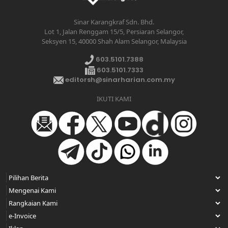
Sinar Karangkraf Sdn. Bhd.
Lot 1, Jalan Renggam 15/5, Persiaran Selangor,
Seksyen 15, 40000 Shah Alam Selangor, Malaysia
603.5101.7388
603.5101.7333
editorsh@sinarharian.com.my
IKUTI KAMI