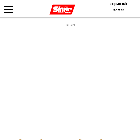
Log Masuk
Daftar
- IKLAN -