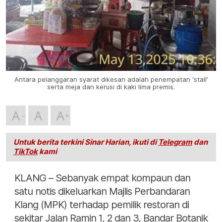
Antara pelanggaran syarat dikesan adalah penempatan ‘stall’
serta meja dan kerusi di kaki lima premis.
A
A
A
Untuk berita terkini Sinar Harian, ikuti di
Telegram
dan
TikTok
kami
KLANG – Sebanyak empat kompaun dan
satu notis dikeluarkan Majlis Perbandaran
Klang (MPK) terhadap pemilik restoran di
sekitar Jalan Ramin 1, 2 dan 3, Bandar Botanik