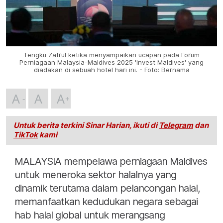
Tengku Zafrul ketika menyampaikan ucapan pada Forum
Perniagaan Malaysia-Maldives 2025 'Invest Maldives' yang
diadakan di sebuah hotel hari ini. - Foto: Bernama
A
A
A
Untuk berita terkini Sinar Harian, ikuti di
Telegram
dan
TikTok
kami
MALAYSIA mempelawa perniagaan Maldives
untuk meneroka sektor halalnya yang
dinamik terutama dalam pelancongan halal,
memanfaatkan kedudukan negara sebagai
hab halal global untuk merangsang