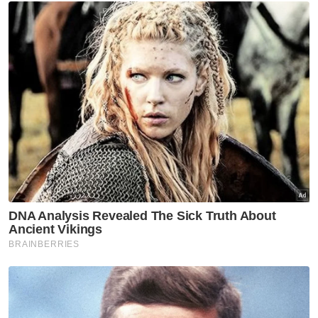
MALAYSIA
Pelawa
Perniagaan Maldives
Teroka Peluang
Sektor Halal
Artikel Disyorkan
BISNES