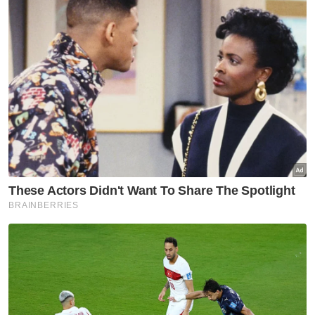
"Acara ini menyediakan peluang besar
kepada pemimpin industri dan kerajaan
untuk bekerjasama dan memaksimumkan
potensi ekonomi halal global,” katanya.
Tengku Zafrul berkata, pada 2024, Maldives
disenaraikan sebagai rakan dagang, destinasi
eksport dan sumber import keenam
terbesar Malaysia di Asia Selatan.
Artikel Berkaitan:
Persidangan Anti-Rasuah Asia Tenggara buka
empat peluang strategik kepada Malaysia
Rakyat perlu jadikan Rukun Negara sebagai landasan
Malaysia, Kyrgyz sedia teroka peluang kerjasama
dalam bidang pertanian
"Jumlah perdagangan dua hala kita tahun
lepas berjumlah RM862.7 juta, menandakan