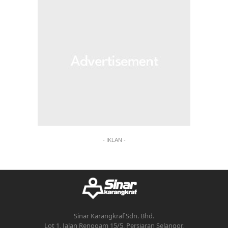
- IKLAN -
Sinar Karangkraf Sdn. Bhd.
Lot 1, Jalan Renggam 15/5, Persiaran Selangor,