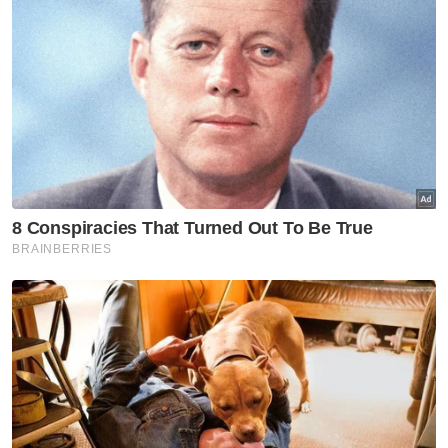
Unit tidak langsung MRCB jual
tanah 14.83 hektar di
Cyberjaya pada RM419.05 juta
BISNES
Rizab antarabangsa BNM
meningkat kepada AS$132.1
bilion
BISNES
Sembilan jenama tempatan
diolah jadi perisa aiskrim edisi
terhad Inside Scoop
BISNES
Pelaburan institusi berbeza
dengan Individu