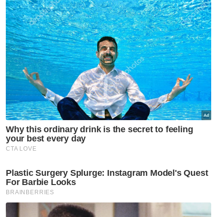
Selain itu, Tengku Zafrul turut menjemput
semua peserta pada forum perniagaan hari
ini untuk menyertai Pameran Halal
Antarabangsa Malaysia (MIHAS) yang akan
berlangsung dari 17-20 September 2025 di
Kuala Lumpur.