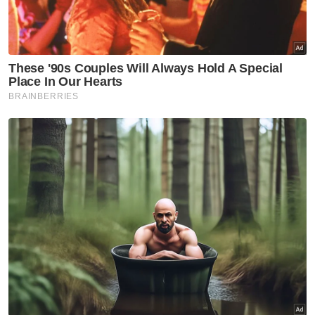
Terdahulu hari ini, Anwar dan Muizzu
menyaksikan pertukaran tiga memorandum
persefahaman (MoU) dan dua pertukaran
nota (EoN) merentas pelbagai sektor yang
bertujuan meningkatkan kerjasama saling
memberi manfaat.
Hari ini merupakan hari kedua lawatan rasmi
selama empat hari Presiden Maldives ke
Malaysia, yang pertama sejak memegang
jawatan pada November 2023 atas jemputan
Anwar.