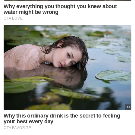
Berita Telus & Tulus menerusi E-Mel setiap
hari!
Lawatan itu dijangka memperkukuh
kerjasama dua hala, khususnya dalam
perdagangan, pelaburan, industri halal,
pendidikan, pelancongan, belia dan sukan. -
Bernama
Muat turun aplikasi Sinar Harian.
Klik di sini!