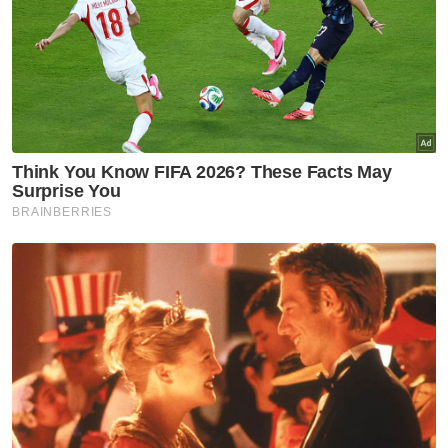
peningkatan 4.3 peratus daripada tahun
sebelumnya. Pertumbuhan yang stabil ini
menyokong asas hubungan ekonomi dan
peningkatan keyakinan dalam komuniti
perniagaan terhadap potensi kerjasama kita,"
katanya.