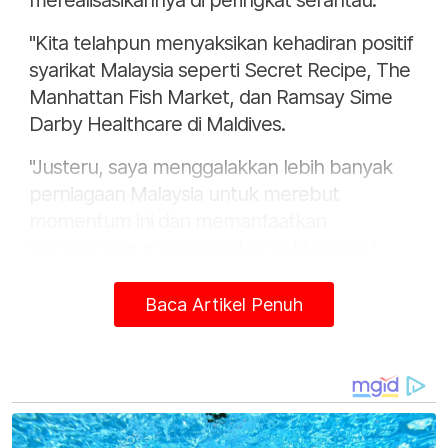
merealisasikannya di peringkat serantau.
"Kita telahpun menyaksikan kehadiran positif
syarikat Malaysia seperti Secret Recipe, The
Manhattan Fish Market, dan Ramsay Sime
Darby Healthcare di Maldives.
"Justeru, saya menggalakkan lebih banyak
perniagaan Malaysia untuk merebut
momentum ini dan memanfaatkan
persekitaran mesra pelabur di Maldives,"
katanya pada Forum Perniagaan Maldives-
Malaysia 2025, di sini, hari ini.
Baca Artikel Penuh
Turut hadir pada forum tersebut ialah
Perdana Menteri, Datuk Seri Anwar Ibrahim
dan Presiden Maldives, Dr Mohamed Muizzu.