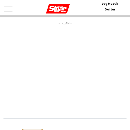
Log Masuk
Daftar
- IKLAN -