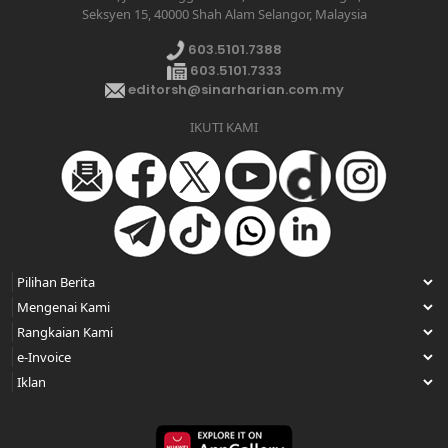
Seksyen 15, 40000 Shah Alam Selangor, Malaysia
603.5101.7388
603.5101.7333
editorsh@sinarharian.com.my
IKUTI KAMI