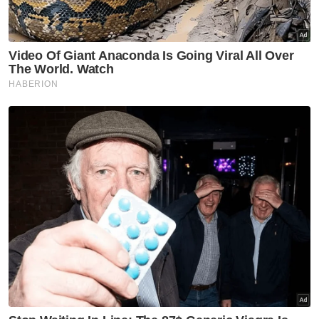
Anak Pokok
Serangga Perosak
Artikel Disyorkan
Semasa
Kes seksual wanita OKU: Dua
lagi pelarian Myanmar ditahan
Semasa
Langgar mati penunggang
motosikal: Lelaki dipenjara
enam tahun, denda RM20,000