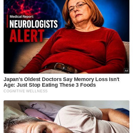
Ujarnya, hasil pemeriksaan mendapati
terdapat 2,500 anak pokok buah-buahan
ditemui di dalam kenderaan tersebut dan
disyaki mempunyai serangga perosak serta
penyakit.
"Pemandu juga gagal menunjukkan sebarang
dokumen berkaitan tanaman tersebut dan
disyaki diseludup dari Thailand.