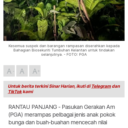
Kesemua suspek dan barangan rampasan diserahkan kepada
Bahagian Biosekuriti Tumbuhan Kelantan untuk tindakan
selanjutnya. - FOTO: PGA
A
A
A
Untuk berita terkini Sinar Harian, ikuti di
Telegram
dan
TikTok
kami
RANTAU PANJANG - Pasukan Gerakan Am
(PGA) merampas pelbagai jenis anak pokok
bunga dan buah-buahan mencecah nilai