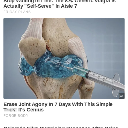
Semasa
PDRM, JIM Terengganu
gempur Bakau Tinggi, buru
suspek rogol wanita OKU
Semasa
Sindiket culik umpan mangsa
dengan tawaran kerja, teman
sosial sebelum dikurung