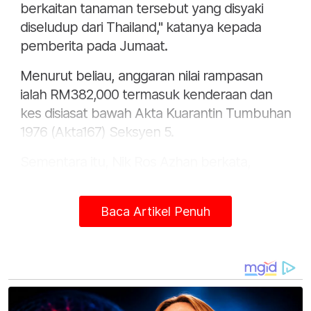
berkaitan tanaman tersebut yang disyaki
diseludup dari Thailand," katanya kepada
pemberita pada Jumaat.
Menurut beliau, anggaran nilai rampasan
ialah RM382,000 termasuk kenderaan dan
kes disiasat bawah Akta Kuarantin Tumbuhan
1976 (Akta167) Seksyen 5.
Sementara itu, Nik Ros Azhan berkata,
rampasan kedua dilakukan pada jam 8.30
malam di Kampung Parit Air di sini selepas
Baca Artikel Penuh
menahan sebuah lori serta pemandu berusia
29 tahun.