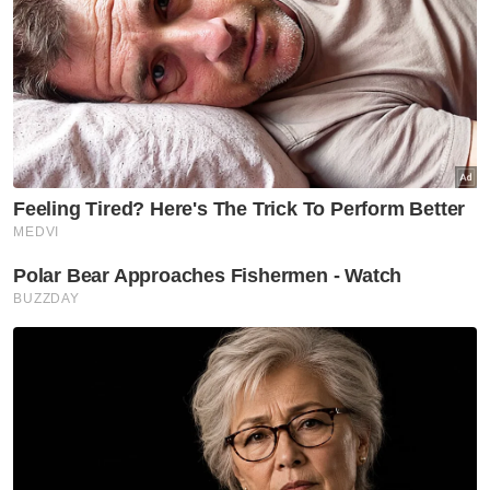
"Anggaran nilai rampasan bernilai RM525,000
termasuk kenderaan dan kes disiasat bawah
Akta Kuarantin Tumbuhan 1976 (Akta167)
Seksyen 5," katanya.
Artikel Berkaitan:
PGA rampas 10 lembu, 25 kambing seludup bernilai
RM273,500
Pempengaruh lepas geram, belanja isteri barang
kemas hampir RM1 juta
Pahang peruntuk insentif hampir RM1 juta hargai
kejayaan pelajar, sekolah
Ujar beliau, kesemua suspek dan barangann
rampasan diserahkan kepada Bahagian
Biosekuriti Tumbuhan Kelantan untuk
tindakan lanjut.