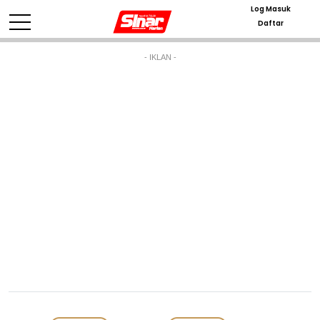
Log Masuk
Daftar
- IKLAN -