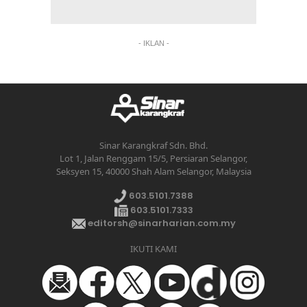
- IKLAN -
Sinar Karangkraf Sdn. Bhd.
Lot 1, Jalan Renggam 15/5, Persiaran Selangor,
Seksyen 15, 40000 Shah Alam Selangor, Malaysia
603.5101.7388
603.5101.7333
editorsh@sinarharian.com.my
IKUTI KAMI