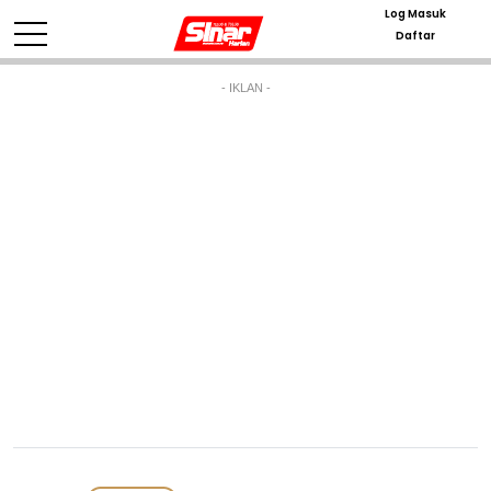
Log Masuk
Daftar
- IKLAN -