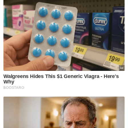
Jawab soalan kaji selidik dan
dapatkan
×
baucar tunai.
Di manakah anda tinggal?
Johor
K. Lumpur
Kedah
Kelantan
Labuan
Melaka
N. Sembilan
Pahang
P. Pinang
Perak
Perlis
Putrajaya
Sabah
Sarawak
Selangor
Terengganu
VPoints:
0
Masuk | Daftar