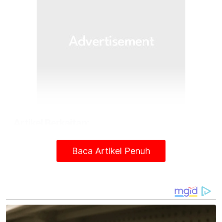
Artikel Berkaitan:
Indonesia pecat Shin Tae-yong berkuat kuasa
Baca Artikel Penuh
serta-merta
Larangan menutup wajah di khalayak ramai berkuat
kuasa di Switzerland
Lesen penyedia media sosial mula berkuat kuasa
hari ini
Muat turun aplikasi Sinar Harian.
Klik di sini!