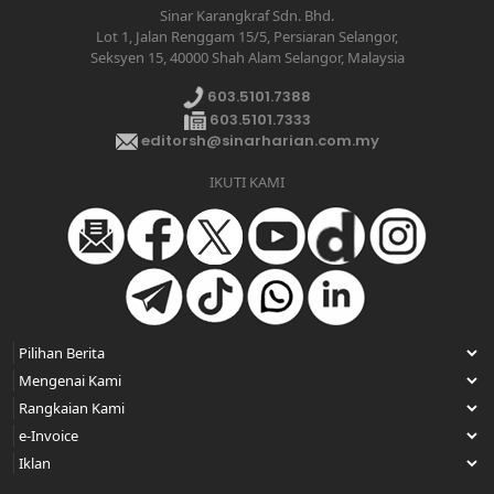
Sinar Karangkraf Sdn. Bhd.
Lot 1, Jalan Renggam 15/5, Persiaran Selangor,
Seksyen 15, 40000 Shah Alam Selangor, Malaysia
603.5101.7388
603.5101.7333
editorsh@sinarharian.com.my
IKUTI KAMI