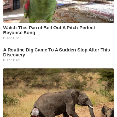
GLOBAL
Insiden tembakan sekolah di
Thailand: Suspek dipercayai
bunuh datuk, nenek sebelum
serangan
GLOBAL
‘Kaki game tegar, budak baik’:
Siapa remaja 14 tahun di
sebalik insiden tembakan
sekolah di Thailand?
GLOBAL
7 maut, 15 cedera dalam
insiden tembakan di sekolah
Thailand