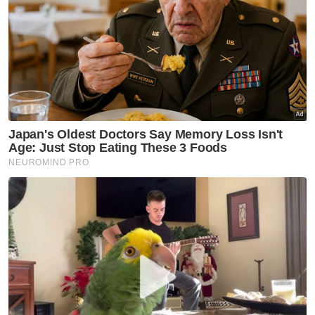
Rusia
Patuhi
Gencatan Senjatan
Moratorium Kremlin
Artikel Disyorkan
GLOBAL
Lebih 10 kanak-kanak hilang
bot terbalik di DR Congo