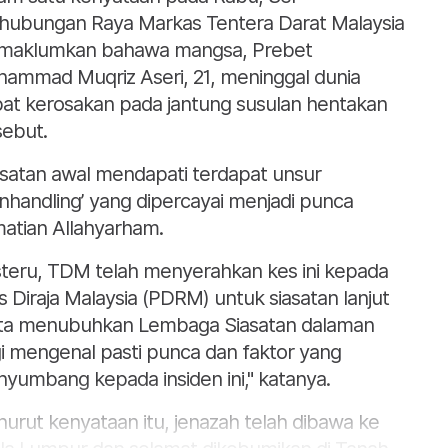
hubungan Raya Markas Tentera Darat Malaysia
aklumkan bahawa mangsa, Prebet
ammad Muqriz Aseri, 21, meninggal dunia
bat kerosakan pada jantung susulan hentakan
sebut.
asatan awal mendapati terdapat unsur
nhandling’ yang dipercayai menjadi punca
atian Allahyarham.
steru, TDM telah menyerahkan kes ini kepada
is Diraja Malaysia (PDRM) untuk siasatan lanjut
ta menubuhkan Lembaga Siasatan dalaman
i mengenal pasti punca dan faktor yang
yumbang kepada insiden ini," katanya.
urut kenyataan itu, jenazah telah dibawa ke