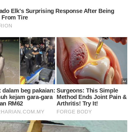
Leong Kiew Hau hilang 9 hari, kali
terakhir dilihat di rumah
NORAWAZNI YUSOF
06 Aug 2026 07:58am
Semasa
Lori terbabas: Operasi Shuttle
Selatan, ETS alami kelewatan
Semasa
PDRM perinci mekanisme
penugasan anggota dalam AVSEC
AHMAD ISMADI ISMAIL
05 Aug 2026 10:16pm