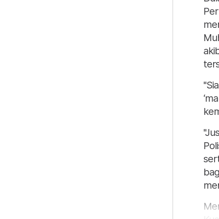
Per
mem
Muh
aki
ter
"Si
‘ma
kem
"Ju
Pol
ser
bag
men
Men