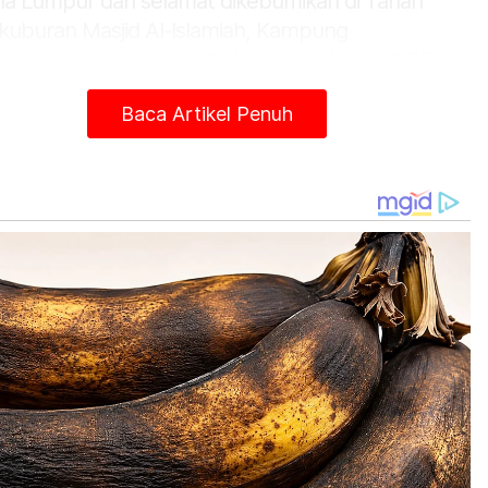
la Lumpur dan selamat dikebumikan di Tanah
kuburan Masjid Al-Islamiah, Kampung
dungan, Petaling Jaya, Selangor pada jam 11.55
am, Selasa.
Baca Artikel Penuh
entara itu, Panglima Tentera Darat (PTD),
eral Tan Sri Muhammad Hafizuddeain Jantan,
egaskan bahawa TDM memandang serius
adian tersebut.
M memberikan kerjasama penuh kepada pihak
kuasa bagi memastikan siasatan dijalankan
ara telus dan adil. Kami tidak akan berkompromi
gan mana-mana anggota yang terlibat dan
apati bersalah dalam insiden ini," katanya.
iau turut mengingatkan orang ramai agar tidak
geluarkan sebarang kenyataan atau spekulasi