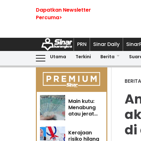
Dapatkan Newsletter
Percuma>
PRN
Sinar Daily
Sinar
Utama
Terkini
Berita
Suar
BERIT
An
Main kutu:
Menabung
ak
atau jerat
diri?
di
Kerajaan
risiko hilang