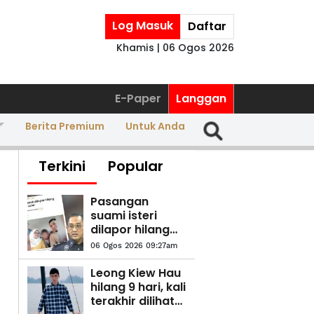
Log Masuk
Daftar
Khamis | 06 Ogos 2026
E-Paper
Langgan
Berita Premium
Untuk Anda
Terkini
Popular
Pasangan
suami isteri
dilapor hilang
ditahan selepas
06 Ogos 2026 09:27am
serah diri
Leong Kiew Hau
hilang 9 hari, kali
terakhir dilihat