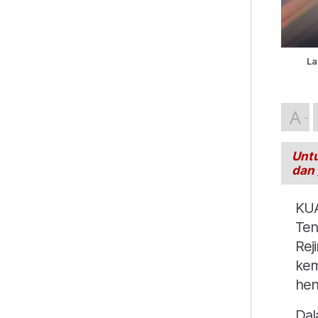
La
A
Untu
dan
KUA
Ten
Rej
kem
hen
Dal