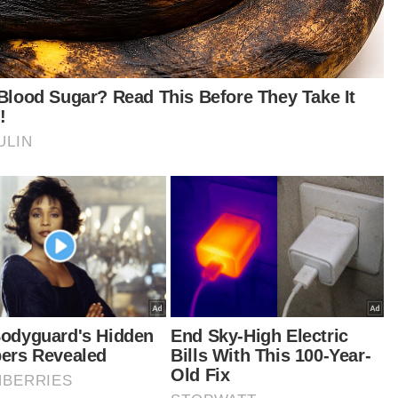
g boleh menjejaskan siasatan.
D turut berdukacita dan merakamkan ucapan
ziah kepada keluarga Allahyarham serta
harap mereka tabah menghadapi kehilangan
," tambahnya.
tikel Berkaitan:
Tak sempat bersahur, anggota tentera maut
dipercayai didera senior
Dua suspek dera anggota tentera hingga maut
direman tujuh hari
t turun aplikasi Sinar Harian.
Klik di sini!
a Paling Hangat
Kematian
ota Tentera