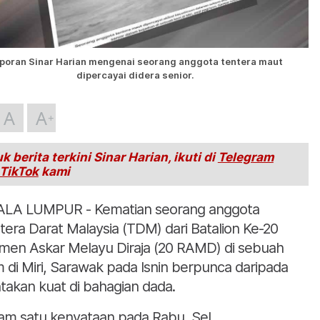
poran Sinar Harian mengenai seorang anggota tentera maut
dipercayai didera senior.
A
A
k berita terkini Sinar Harian, ikuti di
Telegram
TikTok
kami
LA LUMPUR - Kematian seorang anggota
tera Darat Malaysia (TDM) dari Batalion Ke-20
imen Askar Melayu Diraja (20 RAMD) di sebuah
 di Miri, Sarawak pada Isnin berpunca daripada
takan kuat di bahagian dada.
am satu kenyataan pada Rabu, Sel