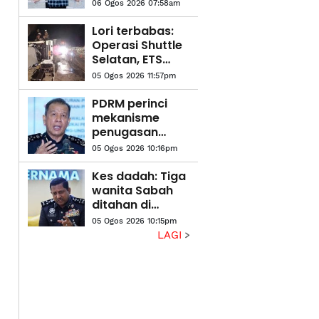
di rumah
06 Ogos 2026 07:58am
Lori terbabas:
Operasi Shuttle
Selatan, ETS
alami kelewatan
05 Ogos 2026 11:57pm
PDRM perinci
mekanisme
penugasan
anggota dalam
05 Ogos 2026 10:16pm
AVSEC
Kes dadah: Tiga
wanita Sabah
ditahan di
Jakarta, kes
05 Ogos 2026 10:15pm
berasingan
LAGI