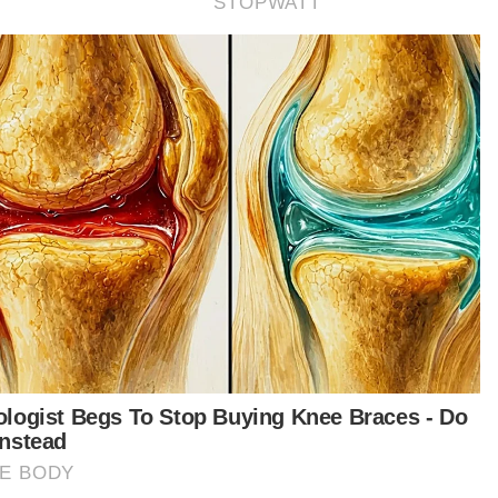
ota TDM Maut
Artikel Disyorkan
Semasa
Pasangan suami isteri dilapor
hilang ditahan selepas serah diri
WAN MOHD NOOR HAFIZ WAN
MANSOR
06 Aug 2026 09:27am
Semasa