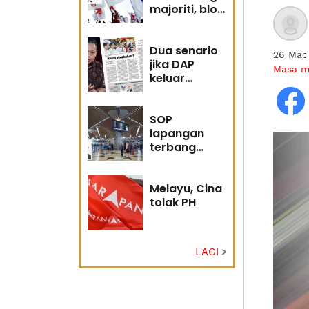
majoriti, blok
politik perlu
runding
semula
Dua senario
26 Mac
jika DAP
Masa 
keluar
kerajaan
SOP
lapangan
terbang
wajar
diselaras
semula
Melayu, Cina
segera
tolak PH
LAGI