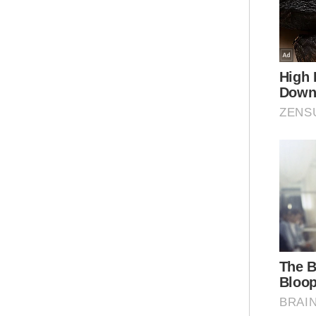
yan
"PT
tak
ber
ini
Ar
Mua
Berit
Angg