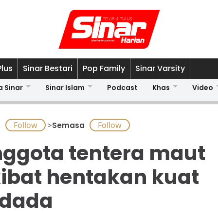
Plus
Sinar Bestari
Pop Family
Sinar Varsity
a Sinar
Sinar Islam
Podcast
Khas
Video
A
>
Semasa
ggota tentera maut
ibat hentakan kuat
 dada