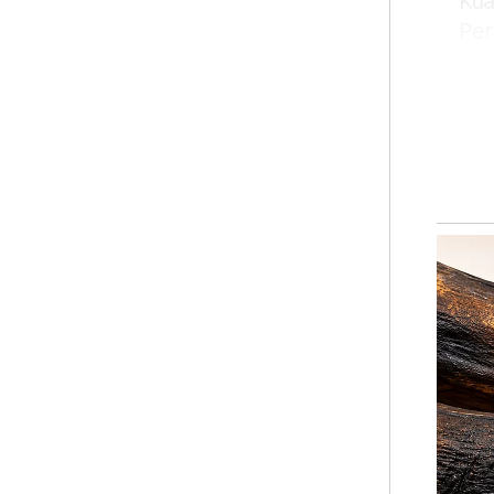
Kua
Per
Lin
mal
Sem
Jen
men
kej
"TD
ber
sec
den
did
Bel
men