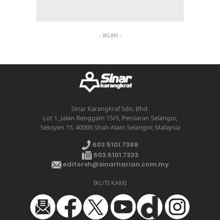
- IKLAN -
Sinar Karangkraf Sdn. Bhd.
Lot 1, Jalan Renggam 15/5, Persiaran Selangor,
Seksyen 15, 40000 Shah Alam Selangor, Malaysia
603.5101.7388
603.5101.7333
editorsh@sinarharian.com.my
IKUTI KAMI