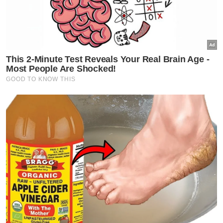
Jolok kelapa guna galah besi
punca tiga polis maut terkena
renjatan elektrik