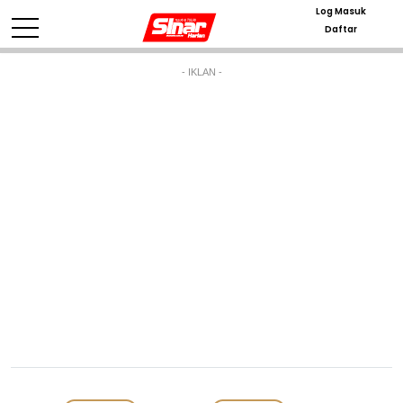
Log Masuk
Daftar
- IKLAN -