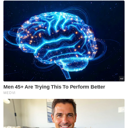
Muat turun aplikasi Sinar Harian.
Klik di sini!
Terputus Bekalan Makanan
Tanah Runtuh
Guru Terperangkap
Hujan Lebat