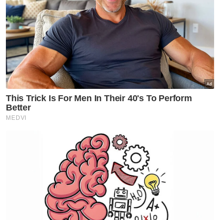
Artikel Disyorkan
Semasa
Pelajar kolej lemas ketika
mandi-manda bersama
sembilan rakan
Semasa
Ismail Sabri didakwa esok di
Mahkamah Sesyen Kuala
Lumpur
Semasa
Mahkamah ketepi notis
taksiran tambahan cukai
RM313.8 juta terhadap Na'imah
Semasa