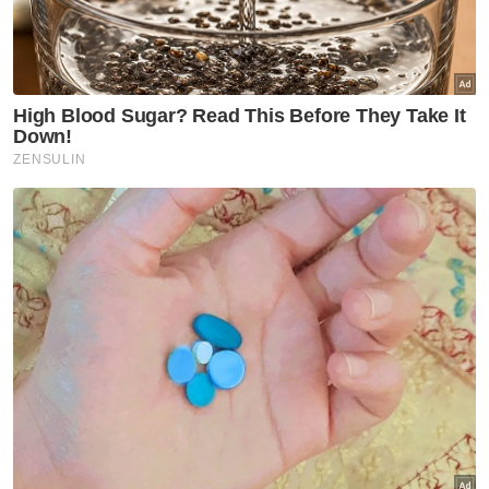
terhadap penduduk.
"Di setiap daerah, JKR mempunyai pasukan
pemantau yang akan menilai keadaan tanah
runtuh atau jalan yang terjejas akibat banjir
dan sebagainya.
"Sekiranya insiden berlaku, pihak daerah