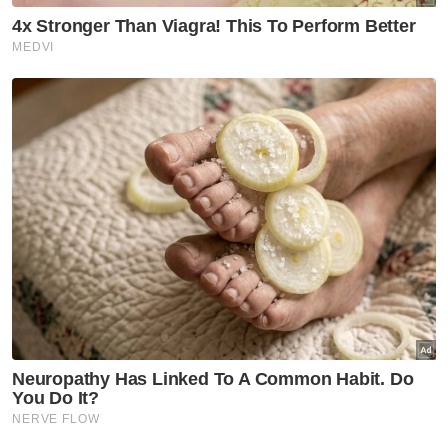
akan mengaktifkan respons kecemasan
serta melaksanakan pelan pengurusan trafik
bagi memastikan jalan raya dapat dilalui
dalam tempoh terdekat dan tidak terputus
sepenuhnya," katanya kepada pemberita
selepas menyampaikan sumbangan dalam
program Jom Shopping Raya di sini, pada
Ahad.
Berita Telus & Tulus menerusi E-Mel setiap
hari!