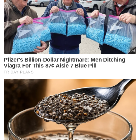
Pekan Keningau dan hanya boleh diakses
melalui jalan tanah merah, yang mengambil
masa lebih empat jam perjalanan terutama
dalam keadaan hujan.
Artikel Berkaitan:
Tanah runtuh: Penduduk terputus hubungan,
terpaksa makan ubi kayu
Banjir: Penduduk terputus bekalan elektrik, makanan
habis
Tanah runtuh: 14 penduduk Kampung Laloh diarah
pindah segera
Sementara itu, Menteri Kerja Raya Sabah, Datuk
Ir Shahelmey Yahya berkata, pihaknya bersedia
menangani bencana tersebut dengan
mengaktifkan sistem amaran awal dan pelan
pengurusan trafik bagi mengurangkan kesan