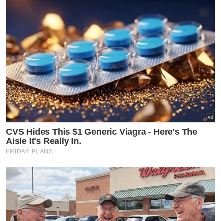
Aronniegary berkata, selepas beberapa hari,
bekalan makanan penduduk semakin susut,
memaksa mereka mencari inisiatif untuk
mendapatkan bantuan dari luar.
"Kami berharap ada pihak yang sudi
menghulurkan bantuan terutama bekalan
makanan yang kini berada di tahap kritikal,"
rayunya.
Aronniegary turut memaklumkan bahawa
Kampung Binanon terletak 114 kilometer dari