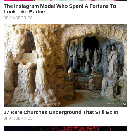
Berita Telus & Tulus menerusi E-Mel setiap
hari!
Muat turun aplikasi Sinar Harian.
Klik di sini!
Fahmi Fadzil
Pemindahan Kuil
Jalan Masjid India