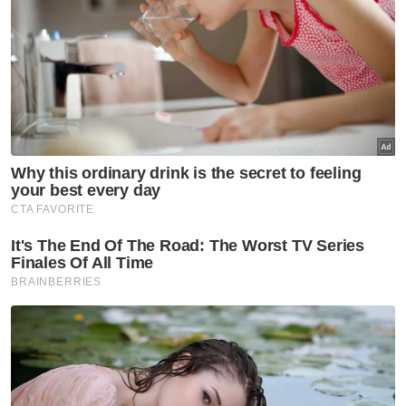
di media sosial.
"Pihak Polis Diraja Malaysia serta Suruhanjaya
Komunikasi dan Multimedia sentiasa
membuat pemantauan dan sekiranya ada
sesiapa dipercayai melanggar undang-
undang maka tindakan tegas akan diambil
terhadap mereka," katanya.
Terdahulu, beliau menyampaikan bantuan
Aidilfitri secara simbolik kepada 30 wakil
keluarga yang hadir pada majlis berkenaan.
Artikel Berkaitan:
Isu pindah kuil perlu ditangani secara harmoni, hak
pemilik tanah wajib dihormati - PKPIM
Isu Kuil: Tidak logik tuan tanah cari kawasan lain - Dr
Akmal Saleh