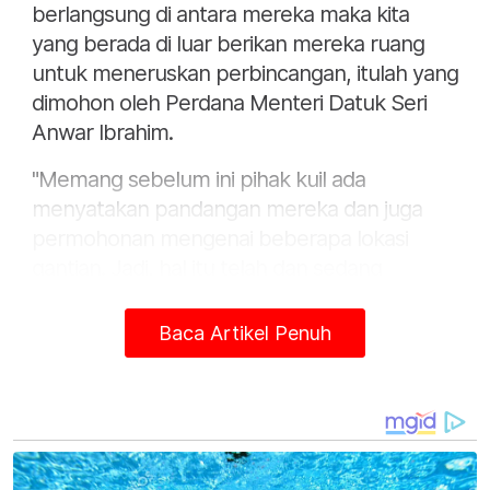
berlangsung di antara mereka maka kita
yang berada di luar berikan mereka ruang
untuk meneruskan perbincangan, itulah yang
dimohon oleh Perdana Menteri Datuk Seri
Anwar Ibrahim.
"Memang sebelum ini pihak kuil ada
menyatakan pandangan mereka dan juga
permohonan mengenai beberapa lokasi
gantian. Jadi, hal itu telah dan sedang
diuruskan oleh pihak DBKL serta beberapa
pihak lain untuk memastikan keharmonian
Baca Artikel Penuh
dan juga memastikan tidak berlaku apa-apa
salah faham kerana pihak Jakel juga ingin
memastikan proses ini berjalan secara aman
dan tenteram," katanya.