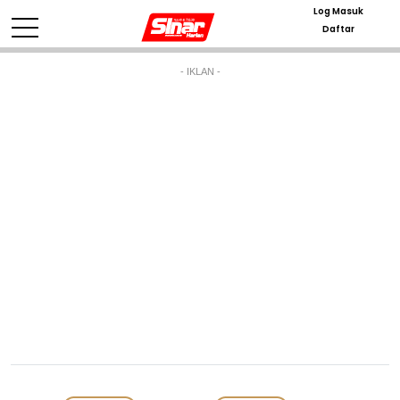
Log Masuk
Daftar
- IKLAN -