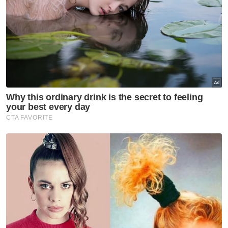
Jakel nafi roboh kuil, jamin bina masjid secara
harmoni
DBKL kenal pasti lokasi baharu pemindahan Kuil
Dewi Sri Pathrakaliamman
Sebanyak 1,100 keluarga menerima bantuan
RM150 sekeluarga daripada Pejabat Ahli
Parlimen Lembah Pantai.