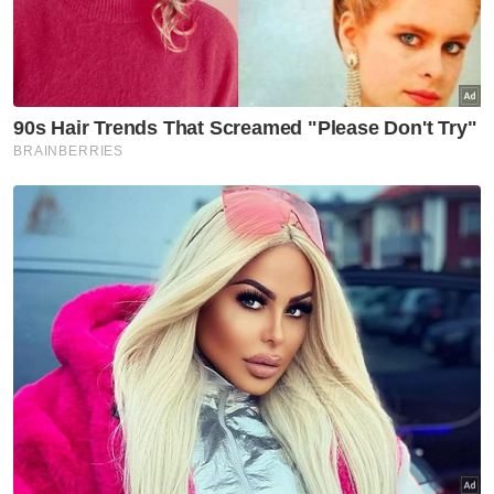
Pada Khamis lepas, media melaporkan
proses perbincangan mengenai pemindahan
Kuil Dewi Sri Pathrakaliamman yang terletak
di tanah milik Jakel Group berjalan dengan
harmoni di antara pihak syarikat, pengurusan
kuil dan DBKL.
Datuk Bandar Kuala Lumpur Datuk Seri Dr
Maimunah Mohd Sharif berkata DBKL
berperanan sebagai pemudah cara dalam
memastikan urusan itu diselesaikan dengan
baik. - Bernama