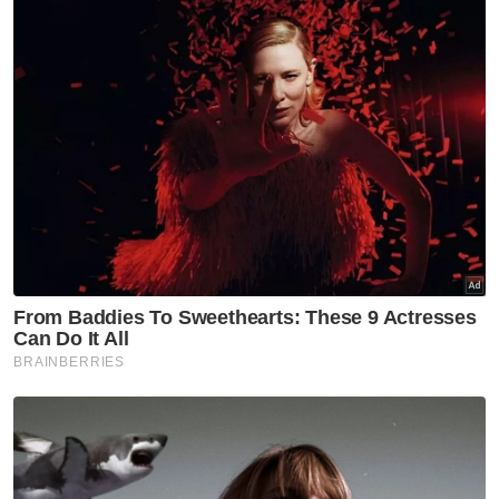
Jakel Group
DBKL
Berita Paling Hangat
Artikel Disyorkan
Nasional
Harap pengumuman PM fokus
tiga komponen utama
melibatkan struktur ATM -
Menteri Pertahanan