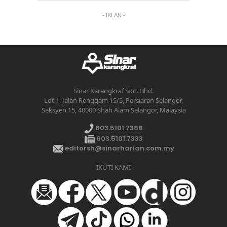
- IKLAN -
Sinar Karangkraf Sdn. Bhd.
Lot 1, Jalan Renggam 15/5, Persiaran Selangor,
Seksyen 15, 40000 Shah Alam Selangor, Malaysia
603.5101.7388
603.5101.7333
editorsh@sinarharian.com.my
IKUTI KAMI