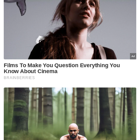
Nasional
Tindakan sita kontena muatan
ke Israel bukti ketegasan
Malaysia - Anwar
Nasional
JMD 2026 perkasa rakyat ke
arah negara AI
Nasional
Isu import udang Thailand
dijangka selesai pertengahan
bulan ini – Mohamad Sabu