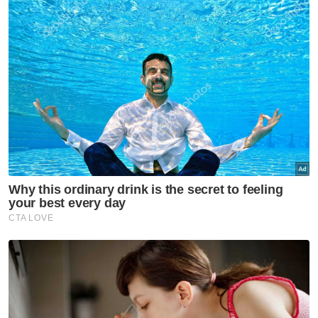
Beliau berkata demikian kepada pemberita
pada majlis Iftar dan pemberian bantuan
sempena Aidilfitri kepada penduduk Lembah
Pantai di sini pada Sabtu.
Fahmi turut mengingatkan semua pihak
supaya tidak meninggalkan komen yang jelik