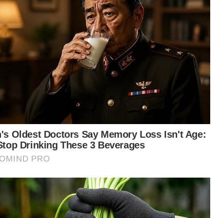
 susulan penganjuran Konvensyen Sunnah
arabangsa Perlis (PISC) 2025 pada 24 hingga 27
uari lalu yang menampilkan 18 penceramah
arabangsa terkenal termasuk pendakwah
roversi, Dr Zakir.