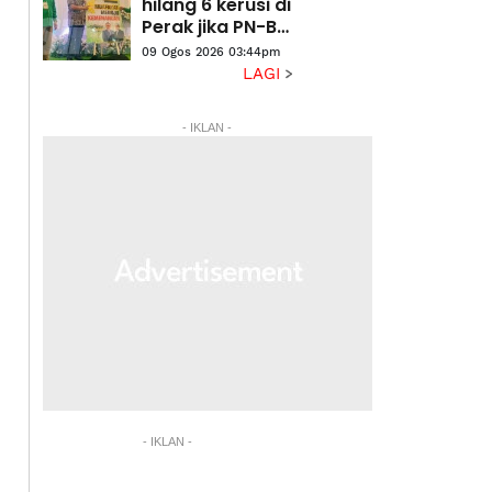
ditandingi parti
hilang 6 kerusi di
Sabah - Shafie
Perak jika PN-BN
Apdal
bergabung
09 Ogos 2026 03:44pm
LAGI
- IKLAN -
- IKLAN -