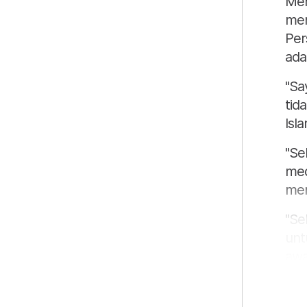
Men
men
Per
ada
"Sa
tid
Isla
"Se
med
men
"Se
unt
awa
dal