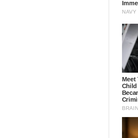
lap
mem
Perl
Sus
Asr
'be
dil
apa
dian
Ar