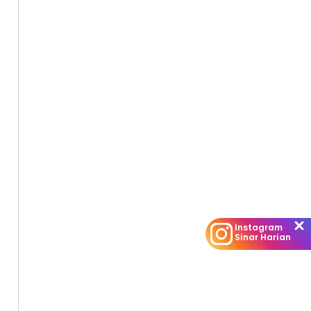
persoalan
rhubung
Instagram
Sinar Harian
aik yang
gara ini.