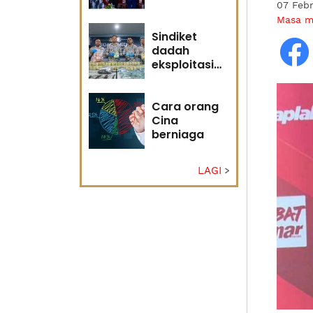
07 Feb
adakah
Masa 
masa masih
memihak
Sindiket
Anwar?
dadah
eksploitasi
pulau kecil
Sabah
Cara orang
Cina
berniaga
LAGI