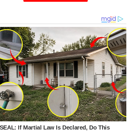
Sebelum ini, Rayer dari DAP menimbulkan 
kepada Polis Diraja Malaysia (PDRM) be
kemunculan pendakwah bebas, Dr Zakir N
sebelum ini dilarang untuk berceramah di ne
er membangkit perkara tersebut susulan