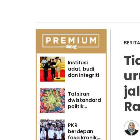
BERIT
Ti
Institusi
adat, budi
ur
dan integriti
ja
Tafsiran
dwistandard
Ra
politik
identiti
PKR
berdepan
fasa kronik,