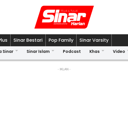
Plus
Sinar Bestari
Pop Family
Sinar Varsity
a Sinar
Sinar Islam
Podcast
Khas
Video
- IKLAN -