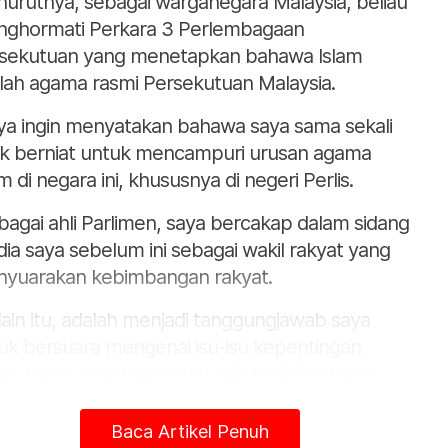
urutnya, sebagai warganegara Malaysia, beliau
ghormati Perkara 3 Perlembagaan
sekutuan yang menetapkan bahawa Islam
lah agama rasmi Persekutuan Malaysia.
ya ingin menyatakan bahawa saya sama sekali
ak berniat untuk mencampuri urusan agama
m di negara ini, khususnya di negeri Perlis.
bagai ahli Parlimen, saya bercakap dalam sidang
ia saya sebelum ini sebagai wakil rakyat yang
yuarakan kebimbangan rakyat.
lain itu, adalah menjadi tanggungjawab saya
uk bersuara mengenai isu-isu kepentingan
m tanpa rasa takut atau pilih kasih," katanya
am satu kenyataan pada Jumaat.
Baca Artikel Penuh