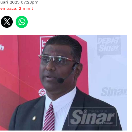
ruari 2025 07:23pm
membaca:
2
minit