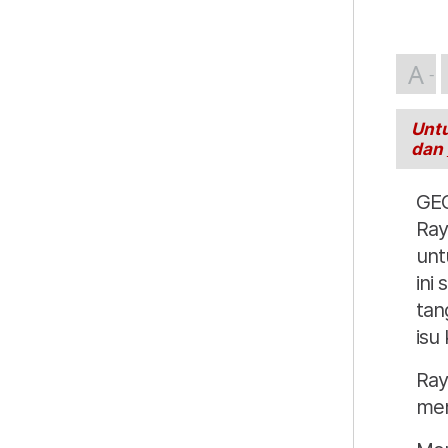
A
Untu
dan
GEO
Ray
unt
ini
tan
isu
Ray
men