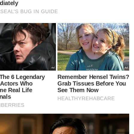
oran sebuah portal berita bahawa Dr Zakir ada
buat ceramah di satu kawasan Parlimen di
is, baru-baru ini.
ulan daripada itu, Mufti Perlis, Datuk Dr Mohd
i Zainul Abidin berkata, beliau bersedia kembali
rtempur' menentang Ahli Parlimen DAP yang
ihatnya begitu lantang termasuk dalam Parlimen,
bila mempersoalkan program keagamaan yang
jurkan beliau itu.
tikel Berkaitan:
'Amaran, urusan agama kami, bukan urusan kamu’ - Dr
Akmal Saleh
DAP perlu berhenti campuri urusan umat Islam - Pas
Selangor
DAPSY jangan masuk campur urusan umat Islam -
Pemuda PUM