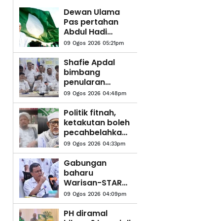
Dewan Ulama
Pas pertahan
Abdul Hadi
dakwaan DAP
09 Ogos 2026 05:21pm
mahu hapuskan
Islam, Melayu
Shafie Apdal
bimbang
penularan
berita palsu
09 Ogos 2026 04:48pm
kaitkan Warisan
Politik fitnah,
ketakutan boleh
pecahbelahkan
umat –
09 Ogos 2026 04:33pm
Kesatuan
Pondok-pondok
Gabungan
Kelantan
baharu
Warisan-STAR-
KDM belum
09 Ogos 2026 04:09pm
dimuktamad, 25
kerusi perlu
PH diramal