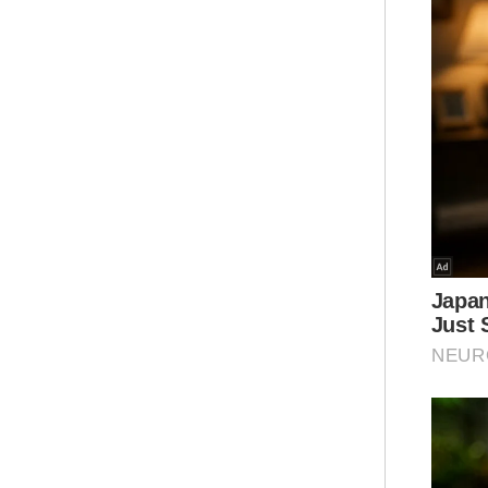
Ini
Ant
Jan
ant
kont