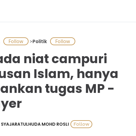
A
>
Politik
ada niat campuri
usan Islam, hanya
lankan tugas MP -
yer
SYAJARATULHUDA MOHD ROSLI