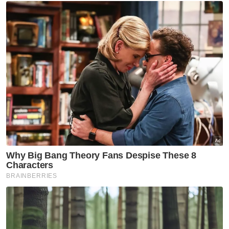
Muat turun aplikasi Sinar Harian.
Klik di sini!
Anwar Ibrahim
Prof Naquib Al Attas
ISTAC
Ulama