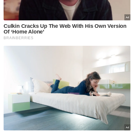
halal - Ahmad Zahid
Sebagai seorang murid setia Syed
Muhammad Naquib, Anwar berkata, ulama
itu memberi inspirasi kepadanya untuk pergi
lebih jauh, keluar dari zon selesa buku dan
pengajiannya, dan mengambil tindakan untuk
menjayakan sesuatu.