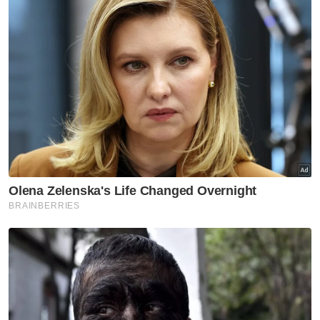
"Paling utama, adalah seruan untuk
mengatasi kejahilan dengan pengetahuan,
untuk beralih dari kegelapan kepada cahaya,
dan semua ini menjadi agenda utama yang
sangat penting untuk tamadun yang mulia
dan hebat," katanya.
Anwar berkata, kerajaan akan mengambil