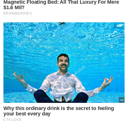
Beliau berkata, buku-buku ulama berkenaan
mengenai Islam dan Sekularisme yang
diterbitkan lebih empat dekad lepas,
mempunyai kesan berpanjangan dalam
dirinya dan beliau percaya ia kekal relevan
sehingga kini. - Bernama
Berita Telus & Tulus menerusi E-Mel setiap
hari!