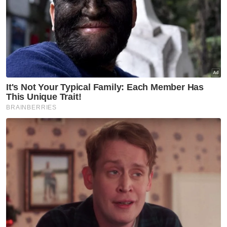
inisiatif untuk menambah baik Perpustakaan
Syed Muhammad Naquib Al-Attas di Institut
Pemikiran dan Tamadun Islam Antarabangsa
(ISTAC) dengan koleksi semasa berjumlah
lebih 150,000 naskhah buku.
"Mari kita doakan agar generasi akan datang
mendapat inspirasi dan mendapat manfaat
daripada ilmuan Islam kita, guru kita yang
cemerlang, yang dikasihi Prof Diraja Naquib
Al-Attas," katanya.
Artikel Berkaitan:
Perdana Menteri Serbia letak jawatan susulan
protes besar-besaran
Agong santap pagi nasi lemak bersama Perdana
Menteri
Kerajaan kekalkan dasar sedia ada permohonan sijil