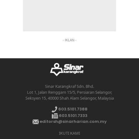
- IKLAN -
Sinar Karangkraf Sdn. Bhd.
Lot 1, Jalan Renggam 15/5, Persiaran Selangor,
Seksyen 15, 40000 Shah Alam Selangor, Malaysia
603.5101.7388
603.5101.7333
editorsh@sinarharian.com.my
IKUTI KAMI