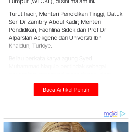
Lumpur (WTCKL), di sini malam ini.
Turut hadir, Menteri Pendidikan Tinggi, Datuk
Seri Dr Zambry Abdul Kadir; Menteri
Pendidikan, Fadhlina Sidek dan Prof Dr
Alparslan Acikgenc dari Universiti Ibn
Khaldun, Turkiye.
Beliau berkata karya agung Syed
Muhammad Naquib bertindak sebagai
peringatan, mengenai masa depan Islam
yang berkaitan dengan kehidupan
Baca Artikel Penuh
berdasarkan penguasaan menyeluruh nilai-
nilai ketamadunan yang berteraskan
keadilan, budaya, kebebasan, moral dan
kemajuan masyarakat.