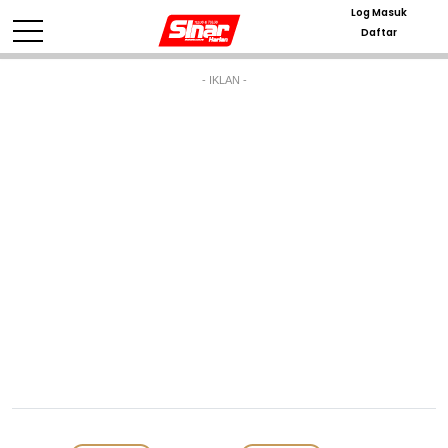
Log Masuk
Daftar
- IKLAN -