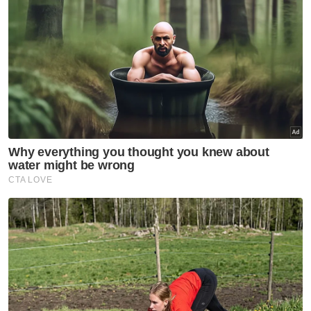
Artikel Disyorkan
Nasional
Isu import udang Thailand
dijangka selesai pertengahan
bulan ini – Mohamad Sabu
Nasional
Anwar jamin siasatan RCI TH
dilaksana tanpa kompromi
Nasional
RCI TH: Pelan pemulihan
berjaya kukuhkan kedudukan
kewangan
Nasional