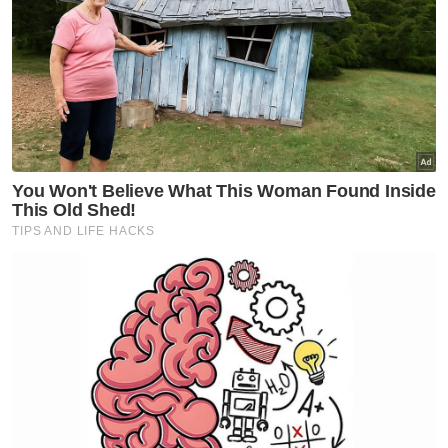
dibangunkan dengan baik termasuk pilihan
hotel, restoran, produk serta perkhidmatan
yang disahkan halal.
"Keyakinan terhadap industri halal di Malaysia
juga menjadi antara pemacu utama kepada
segmen pelancongan Islam ini melalui
kepelbagaian makanan dan minuman yang
diyakini halal, festival makanan dan
pengalaman kulinari menarik yang
ditawarkan.
"Perkembangan ini juga disokong oleh
bantuan kerajaan yang giat mempromosikan
pelancongan Islam melalui inisiatif yang
dibangunkan oleh agensi-agensi seperti
Tourism Malaysia, Islamic Tourism Centre