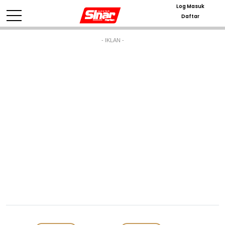
Log Masuk
Daftar
- IKLAN -