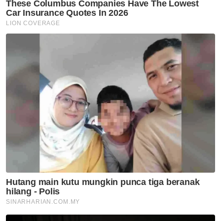
berlaku penyelewengan -
Ahmad Zahid
Nasional
MEXCLUB perkukuh ekosistem
dan pembangunan luar bandar