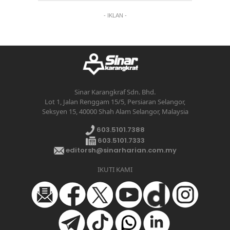
- IKLAN -
Sinar Karangkraf Sdn. Bhd.
Lot 1, Jalan Renggam 15/5, Persiaran Selangor,
Seksyen 15, 40000 Shah Alam Selangor, Malaysia
603.5101.7388
603.5101.7333
editorsh@sinarharian.com.my
IKUTI KAMI