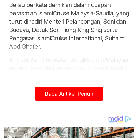
Beliau berkata demikian dalam ucapan
perasmian IslamiCruise Malaysia-Saudia, yang
turut dihadiri Menteri Pelancongan, Seni dan
Budaya, Datuk Seri Tiong King Sing serta
Pengasas IslamiCruise International, Suhaimi
Abd Ghafer.
Ahmad Zahid berkata, pengiktirafan Malaysia
sebagai destinasi pelancongan mesra Muslim
terkemuka oleh Global Muslim Travel Index
(GMTI), turut membuktikan keunggulan
negara dalam segmen berkenaan.
Baca Artikel Penuh
Ahmad Zahid yang juga Pengerusi Majlis
Pembangunan Industri Halal (MPIH) berkata,
selain memiliki warisan Islam menerusi binaan
masjid, tapak bersejarah dan tarikan budaya,