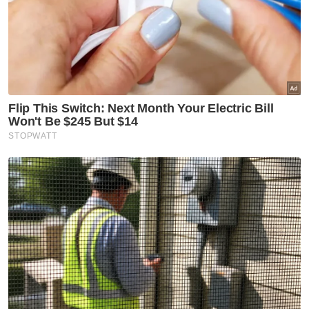
Islam negara ke peringkat global, selari
dengan hasrat kerajaan Madani untuk
menjadikan Malaysia sebagai destinasi pilihan
sempena Tahun Melawat Malaysia (TMM)
2026. - Bernama
Muat turun aplikasi Sinar Harian.
Klik di sini!
Ahmad Zahid
Pelancongan Islam
TMM 2026
Pelancong Muslim