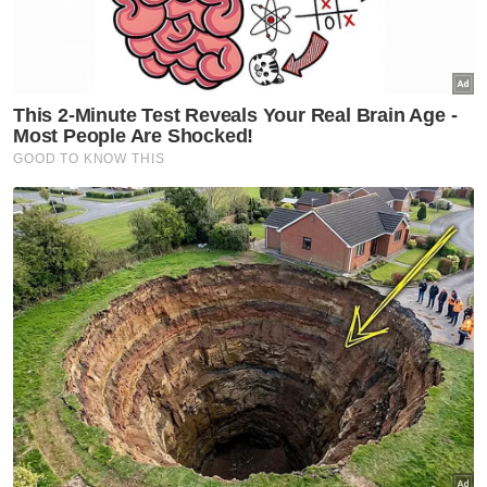
(ITC) dan Jabatan Kebudayaan dan Kesenian
Negara (JKKN),” katanya.
Artikel Berkaitan:
Sudah capai 38 juta pelancong, MOTAC kaji sasaran
baru TMM2026
Kempen Tahun Melawat Malaysia 2026 sasar 35.6
juta pelancong antarabangsa
Kastam kutip hasil RM41.68 bilion setakat 31 Ogos
2024
Sementara itu, Ahmad Zahid selaku
Pengerusi Jawatankuasa Tahun Melawat
Malaysia 2026 turut menyasarkan
kemasukan lebih 35.6 juta pelancong dengan
jangkaan pendapatan yang dapat dijana
negara pada sekitar RM147.1 bilion.