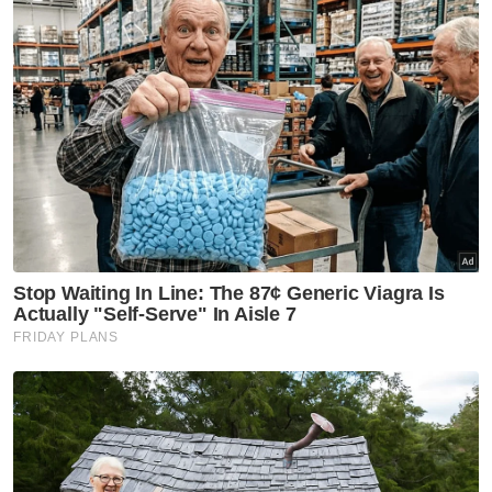
beberapa industri dan sektor di negara ini
turut menjadi pemangkin kepada kejayaan
pelancongan Islam.
Beliau berkata, antaranya Malaysia
mempunyai infrastruktur pelancongan Islam
dan hospitaliti mesra Muslim yang