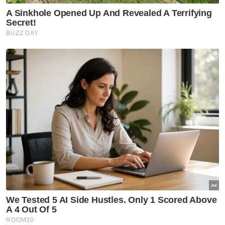
"Besar harapan saya agar IslamiCruise
Malaysia-Saudia yang dijangka mampu
menarik lebih 70 peratus penumpang luar
negara terutamanya dari Timur Tengah,
Eropah dan Asia Tenggara dapat turut sama
menyumbang secara signifikan bagi
mencapai sasaran tersebut," katanya.