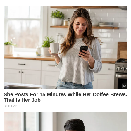
Beliau berkata, pelancaran IslamiCruise
Malaysia-Saudia bukan hanya mencipta
sejarah dalam industri pelancongan negara,
tetapi turut membuka pintu peluang yang
luas kepada pemain industri untuk terus
berkembang serta memperkukuh hubungan
diplomatik serta ekonomi antara Malaysia
dan Arab Saudi.
Berita Telus & Tulus menerusi E-Mel setiap
hari!