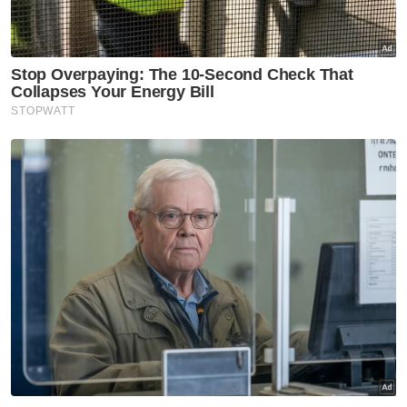
Artikel Disyorkan
Nasional
132 kelas baharu Tabika Tunas
Istimewa, yuran RM100 -
Ahmad Zahid
Nasional
Jangan hukum pegawai KKDW
hadir program rasmi ketika
PRN - Ahmad Zahid
Nasional
[VIDEO] RCI Tabung Haji: BN
tidak kompromi jika terbukti