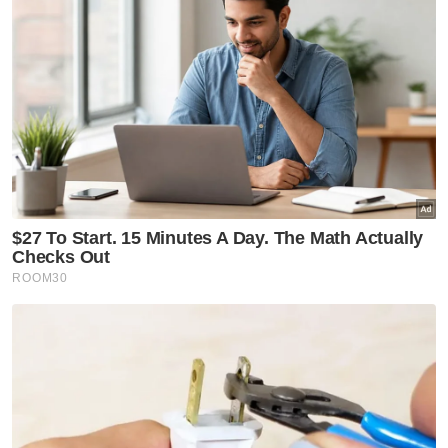
"Syabas dan tahniah kepada IslamiCruise
International Sdn Bhd kerana menjadi perintis
dalam industri pelancongan Islam di atas
kapal persiaran sejak 2014. Kejayaan selama
lebih satu dekad ini pastinya menjadi inspirasi
kepada kita untuk terus berinovasi dan
menawarkan pengalaman pelancongan unik,
menarik dan bernilai tinggi,” katanya.
Beliau berkata, pelayaran IslamiCruise
Malaysia-Saudia yang dijadualkan bermula
pada Februari 2026, akan membuka peluang
besar dalam mempromosikan pelancongan