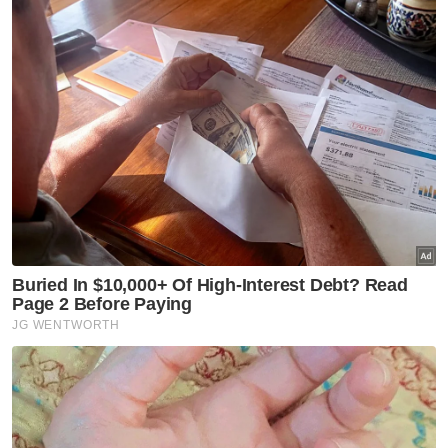
Perayaan
Paling Hangat
Tahun Baharu Cina
Artikel Disyorkan
Semasa
Jerebu: Lapan kawasan di
Sarawak, Johan Setia di
Selangor catat IPU tidak sihat
Semasa