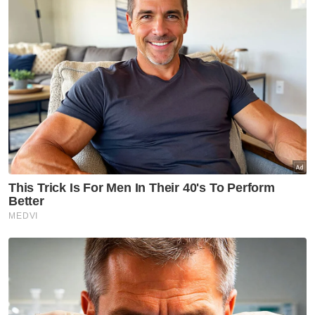
Alexander (tiga, kiri) ketika menyempurnakan Majlis Pembukaan
Seksyen 2 Lebuhraya Pesisiran Pantai Barat (WCE), Klang pada
Selasa.
Seksyen 2 Lebuhraya Pesisiran Pantai Barat
(WCE) dari Persimpangan Bertingkat
Lebuhraya Lembah Klang Selatan (SKVE) ke
Persimpangan Bertingkat SAE ini melibatkan
jajaran sepanjang 7.2 kilometer mula dibuka
bermula pada Rabu.
Pengguna kini mempunyai laluan alternatif
lebih mudah dari Banting menuju ke Shah
Alam, Klang, Putrajaya, Kajang, Lapangan
Terbang Antarabangsa Kuala Lumpur (KLIA)
dan sebaliknya dengan sambungan terus ke
SKVE dan Lebuhraya Shah Alam (KESAS).