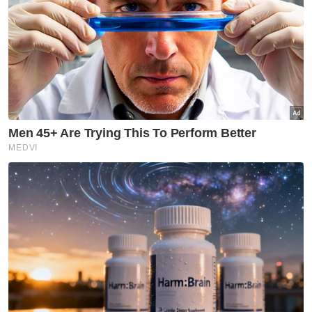
Alexander berkata, sebagai tanda
penghargaan kepada pengguna yang
memasuki Lebuhraya WCE dari Plaza Tol SAE
ke Persimpangan Bertingkat SKVE (WCE)
dan sebaliknya, mereka akan menikmati tol