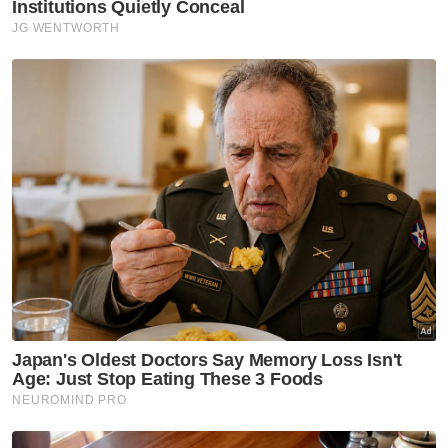
kenderaan masing-masing selepas tempoh
sebulan," ujarnya.
Muat turun aplikasi Sinar Harian.
Klik di sini!
Jawab soalan kaji selidik dan
dapatkan
×
baucar tunai.
Apakah status hubungan anda?
Bujang
Kahwin
VPoints:
0
Masuk | Daftar
Tol Percuma