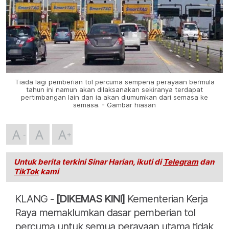
Tiada lagi pemberian tol percuma sempena perayaan bermula
tahun ini namun akan dilaksanakan sekiranya terdapat
pertimbangan lain dan ia akan diumumkan dari semasa ke
semasa. - Gambar hiasan
A
A
A
Untuk berita terkini Sinar Harian, ikuti di
Telegram
dan
TikTok
kami
KLANG -
[DIKEMAS KINI]
Kementerian Kerja
Raya memaklumkan dasar pemberian tol
percuma untuk semua perayaan utama tidak