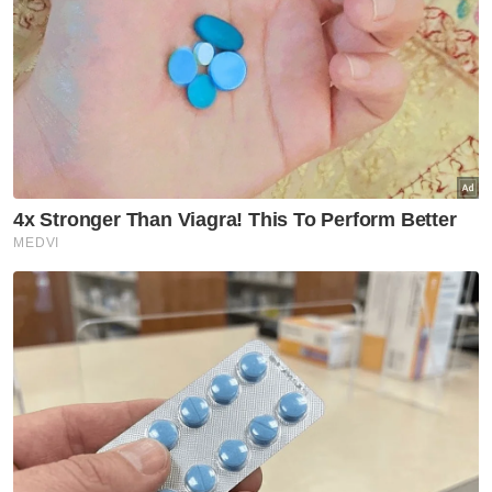
Dua remaja ditahan, motosikal
guna nombor pendaftaran
palsu milik kereta BMW
Semasa
Seorang rakyat Malaysia maut,
rakan parah kemalangan di
Yala
Semasa
PDRM nafi hantaran tular papar
visual, teks kaitkan pemangku
Timbalan Ketua Polis Negara