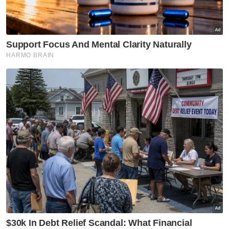
percuma selama satu bulan.
"Saya ingin mengingatkan pengguna yang
menggunakan laluan dari Plaza Tol SAE
menuju ke Plaza Tol Banting atau sebaliknya,
bahawa pengecualian tol hanya akan
diberikan sehingga Persimpangan Bertingkat
SKVE (WCE).
Artikel Berkaitan:
Henti tol percuma musim perayaan: Keputusan
strategik guna dana awam
Tol percuma musim perayaan lebih bersasar sedang
diperinci - PM I 23 Januari 2025
Tol percuma musim perayaan lebih bersasar sedang
diperinci - PM
"Kadar tol bagi jajaran sedia ada akan
dikenakan seperti biasa mengikut kelas