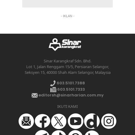
- IKLAN -
Sinar Karangkraf Sdn. Bhd.
Lot 1, Jalan Renggam 15/5, Persiaran Selangor,
Seksyen 15, 40000 Shah Alam Selangor, Malaysia
603.5101.7388
603.5101.7333
editorsh@sinarharian.com.my
IKUTI KAMI