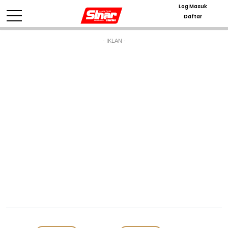
Log Masuk
Daftar
- IKLAN -