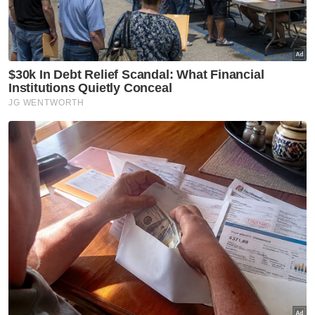
(Datuk Seri Isham Ishak) untuk pastikan isu-
isu pengairan dapat diselesaikan dengan
efisien dan berkesan melalui permohonan
peruntukan di bawah RMK13," katanya.
Artikel Berkaitan:
KKDW garis empat fokus utama hala tuju 2025 -
Ahmad Zahid
Public Gold sasar jualan RM5 bilion pada 2025
Polis masih kesan dua remaja 14 tahun hilang
Di bawah komponen pembangunan jelapang
padi baharu di Sabah dan Sarawak,
Mohamad berkata, perbincangan bersama
kerajaan kedua-dua negeri itu perlu digiatkan
untuk tujuan berkenaan.