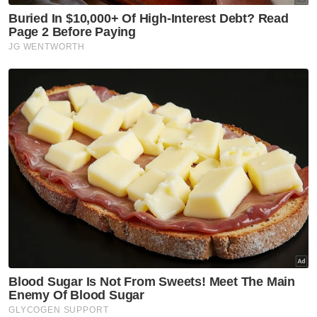
Beliau berkata, Jawatankuasa Kerjasama di
antara KPKM bersama Kementerian Industri
Makanan, Komoditi dan Pembangunan
Wilayah Sarawak dan Kementerian Pertanian,
Perikanan dan Industri Makanan Sabah perlu
bersidang lebih kerap untuk membincangkan
perancangan terbaik bagi pembangunan