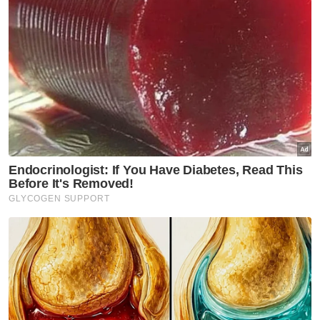
Di bawah komponen penstrukturan semula
sistem rantaian nilai industri padi dan beras,
Mohamad berkata, beliau akan membawa
beberapa cadangan antaranya peranan
Padiberas Nasional Bhd (Bernas) dan
penstrukturan harga beras ke Mesyuarat
Kabinet dalam tahun ini.
"Saya amat memahami keluhan pesawah kita
tentang harga belian lantai padi yang
dianggap tidak lagi relevan dengan keadaan
semasa. Justeru, saya akan bawa kertas
cadangan ke Kabinet bagi memastikan
kebajikan pesawah, seluruh pemain industri