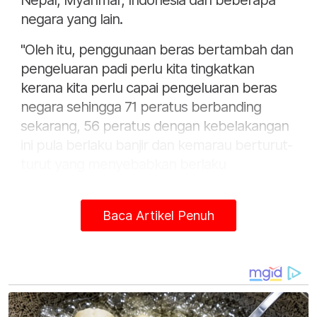
Nepal, Myanmar, Indonesia dan beberapa
negara yang lain.
"Oleh itu, penggunaan beras bertambah dan
pengeluaran padi perlu kita tingkatkan
kerana kita perlu capai pengeluaran beras
negara sehingga 71 peratus berbanding
sekarang, 56 peratus dengan kebelakangan
ini pula berlaku banjir dan kemarau berturut-
turut yang menyebabkan berlaku
kekurangan hasil," katanya kepada media
selepas Majlis Amanat Tahun Baharu 2025
Baca Artikel Penuh
KPKM, di sini pada Khamis.
Beliau berkata, KPKM telah merangka empat
komponen bertujuan meningkatkan daya
saing industri, memperkukuh kebajikan
pesawah, serta menjamin keterjaminan