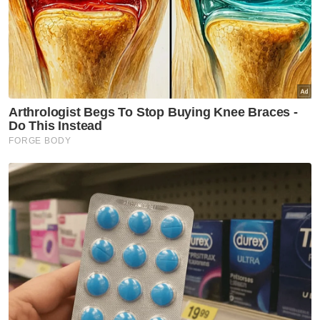
dan rakyat mendapat manfaatnya," katanya.
Mengenai tumpuan meningkatkan
produktiviti ruminan, Mohamad berkata,
KPKM akan membawa lebih banyak baka
dari luar negara dengan daging lembu dan
kerbau merupakan komoditi agromakanan
utama yang sentiasa dipantau dalam
memastikan keterjaminan makanan negara.
"Bagaimanapun, industri ini tidak terlepas
daripada pelbagai isu dan cabaran, antaranya
ketersediaan kawasan untuk penternakan,
penyeludupan ternakan, penyediaan sumber
makanan berkualiti, kadar kelahiran yang
rendah dan penularan wabak penyakit.
"Bagi mengatasi cabaran ini, sebuah