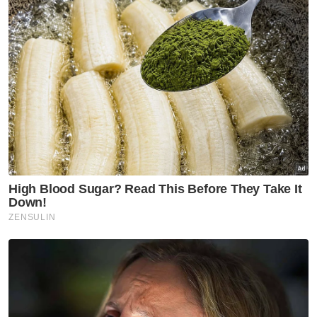
bekalan beras negara.
Empat komponen itu ialah pengukuhan
infrastruktur pengairan di kawasan dalam
dan luar jelapang padi negara, pembangunan
jelapang padi baharu negara di Sabah dan
Sarawak, pembangunan semula sawah-
sawah terbiar di seluruh negara dan
penstrukturan semula sistem rantaian nilai
industri padi dan beras.