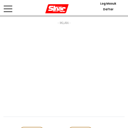
Log Masuk
Daftar
- IKLAN -