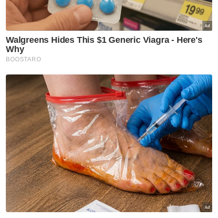
Jawatankuasa Khas Pemerkasaan Industri
Ruminan telah ditubuhkan pada 22
November lepas, dengan fokus utama
jawatankuasa ini adalah memperkasa industri
ruminan negara agar berkembang dengan
lebih mampan dan kompetitif.
"Usaha ini melibatkan beberapa aspek
penting, antaranya meningkatkan populasi
ternakan bagi memenuhi keperluan
domestik, menangani isu penyeludupan yang
boleh menjejaskan keselamatan biosekuriti
negara, serta memperkukuhkan program
pembiakbakaan bagi menghasilkan lembu
pembiak dan pembaka berkualiti tinggi,"
katanya.