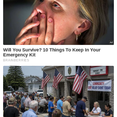
Di bawah komponen pengukuhan
infrastruktur pengairan, Mohamad berkata,
kawasan penanaman padi perlu diberikan
fokus untuk ditambah baik dari segi
infrastruktur dan pengairan.
"Fokus perlu diberikan di dalam perancangan
Rancangan Malaysia Ke-13 (RMK13) bagi
memastikan ketersediaan pengairan di
kawasan-kawasan penanaman padi seluruh
negara.
"Saya mohon kepada Ketua Setiausaha