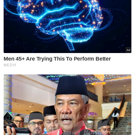
Artikel Disyorkan
Nasional
Anwar arah siasatan
menyeluruh kejadian anggota
polis maut di Beaufort
Nasional
Malaysia, Vietnam perkukuh
kerjasama pertahanan -
Mohamed Khaled
Nasional
Isu zakat TH perlu difahami
dalam konteks syariah - Mufti
Pahang