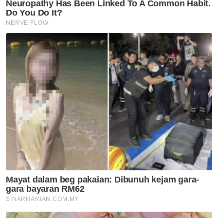
Mohamad berkata, bagi memastikan
kemajuan yang signifikan terhadap dua
tumpuan utama tahun ini, beliau
menegaskan sesi libat urus berimpak tinggi
dan penyelarasan tindakan perlu segera
dilaksanakan tanpa berlengah.
Beliau berkata, langkah itu penting bagi
mempercepatkan gerak kerja di lapangan
serta memastikan setiap inisiatif yang
dirancang berjalan dengan lancar dan
berkesan.
"Hasil awal yang memberangsangkan perlu
ditunjukkan bagi memperkukuh keyakinan
semua pihak terhadap usaha yang sedang
digerakkan. Saya mahu setiap pihak
bertanggungjawab memberi tumpuan