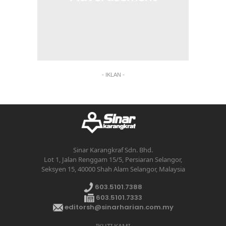
- IKLAN -
Sinar Karangkraf Sdn. Bhd.
Lot 1, Jalan Renggam 15/5, Persiaran Selangor,
Seksyen 15, 40000 Shah Alam Selangor, Malaysia
603.5101.7388
603.5101.7333
editorsh@sinarharian.com.my
IKUTI KAMI