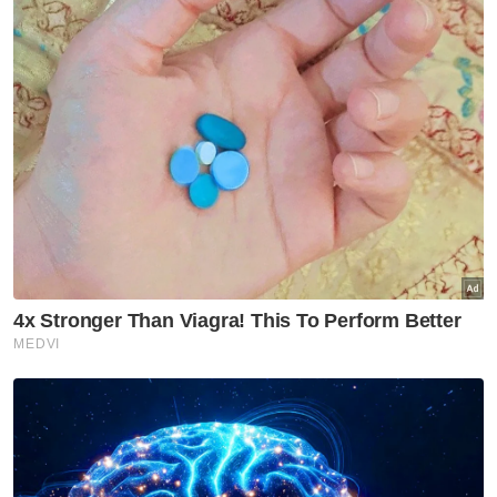
penuh agar objektif ini dapat dicapai dalam
tempoh yang ditetapkan," katanya.- Bernama
>
Muat turun aplikasi Sinar Harian.
Klik di sini!
KPKM
Industri Padi
Beras
Remormasi