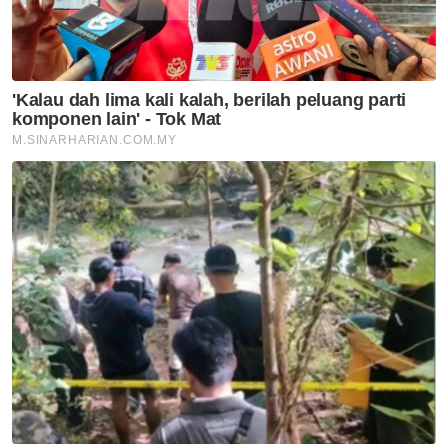
Nasional
MGB sempurnakan majlis 'roof
topping' Pangsapuri Saujana
Indah