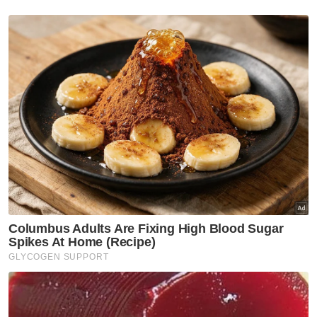
jelapang padi.
Mengenai pembangunan semula sawah-
sawah terbiar di seluruh negara, Mohamad
berkata, KPKM perlu mengenal pasti
kawasan berkenaan seperti di Negeri
Sembilan dan Melaka untuk dibangunkan
semula dengan perancangan dan suntikan
peruntukan yang bersesuaian.
Berita Telus & Tulus menerusi E-Mel setiap
hari!