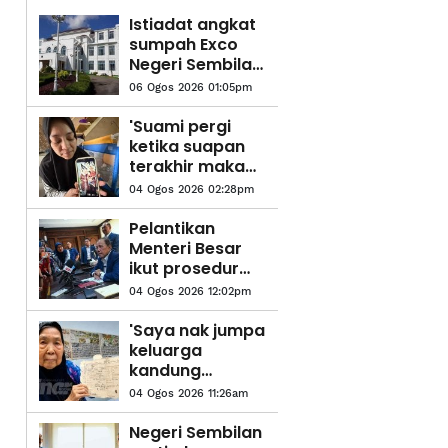
Istiadat angkat
sumpah Exco
Negeri Sembilan
esok, BN
06 Ogos 2026 01:05pm
dijangka
pegang lapan
'Suami pergi
portfolio -
ketika suapan
Sumber
terakhir makan
malam' - Isteri
04 Ogos 2026 02:28pm
Pelantikan
Menteri Besar
ikut prosedur
ditetapkan -
04 Ogos 2026 12:02pm
Ismail
'Saya nak jumpa
keluarga
kandung
sebelum tutup
04 Ogos 2026 11:26am
mata' - Luah
nenek
Negeri Sembilan