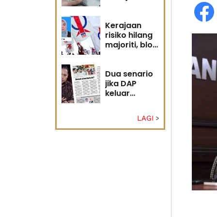
diri?
Kerajaan
risiko hilang
majoriti, blok
politik perlu
runding
semula
Dua senario
jika DAP
keluar
kerajaan
LAGI