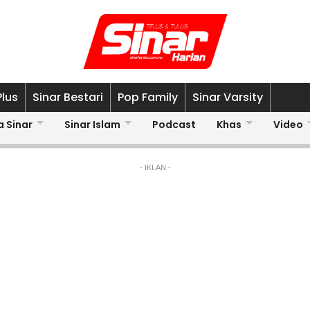
Plus
Sinar Bestari
Pop Family
Sinar Varsity
a Sinar
Sinar Islam
Podcast
Khas
Video
- IKLAN -