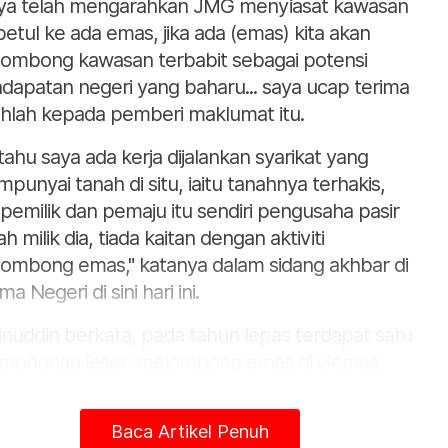
ya telah mengarahkan JMG menyiasat kawasan
 betul ke ada emas, jika ada (emas) kita akan
ombong kawasan terbabit sebagai potensi
dapatan negeri yang baharu... saya ucap terima
ihlah kepada pemberi maklumat itu.
tahu saya ada kerja dijalankan syarikat yang
punyai tanah di situ, iaitu tanahnya terhakis,
i pemilik dan pemaju itu sendiri pengusaha pasir
h milik dia, tiada kaitan dengan aktiviti
ombong emas," katanya dalam sidang akhbar di
a Negeri di sini hari ini.
nuddin berkata, pada tahun lepas terdapat satu
mohonan lesen melombong emas di Gemas,
un kerja melombong di situ belum
aksanakan.
Baca Artikel Penuh