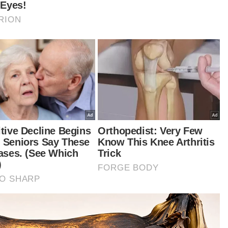
dahulu, tular menerusi TikTok berkaitan
waan kononnya berlaku aktiviti melombong
s di Lenggeng membabitkan Menteri Besar
 wakil rakyat. - Bernama
tikel Berkaitan:
Negeri Sembilan jadi pilihan pelabur - Menteri Besar
Tembakan di Johor, serangan di Negeri Sembilan
disyaki jenayah terancang
Kerajaan negeri siasat dakwaan kenaikan sewa di
Cameron Highlands
t turun aplikasi Sinar Harian.
Klik di sini!
ri Sembilan
Emas