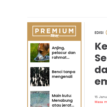
EDISI
Ke
Anjing,
pelacur dan
Se
rahmat
Tuhan
d
Benci tanpa
mengenali
em
Main kutu:
15 Jan
Menabung
Masa 
atau jerat