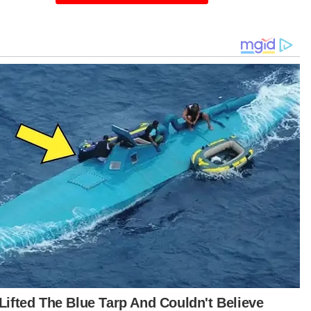
reka sebelum ini ada buat penjelajahan dan
udian memaklumkan kawasan itu ada emas,
eka mohon lesen melombong dan kita
rajaan negeri) bagilah," katanya yang turut
afikan dakwaan kononnya beliau bersama
il rakyat kawasan memiliki syer dalam aktiviti
ombong emas di negeri ini.