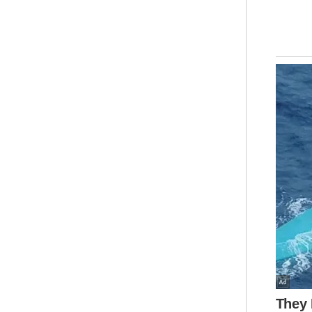
"Me
kem
mer
(ke
men
wak
mel