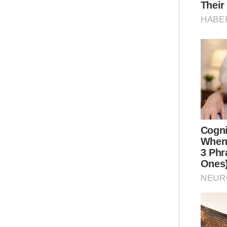
Ter
dak
ema
dan
Ar
Mua
Nege