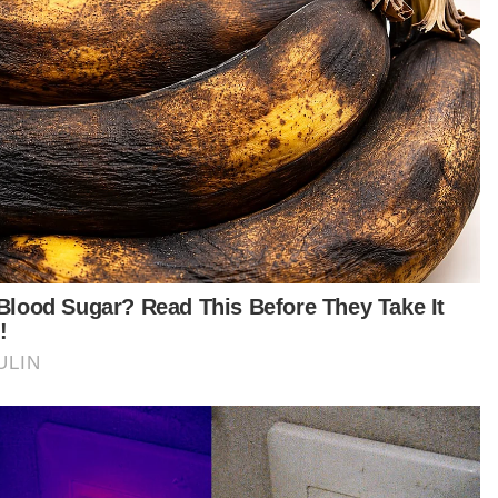
geng
JMG
Artikel Disyorkan
Melaka NS
Istiadat angkat sumpah Exco
Negeri Sembilan esok, BN dijangka
pegang lapan portfolio - Sumber
SYAMILAH ZULKIFLI
06 Aug 2026 01:05pm
Melaka NS
'Suami pergi ketika suapan