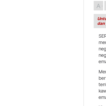
A
Untu
dan
SER
men
neg
neg
ema
Men
ber
ten
kaw
ema