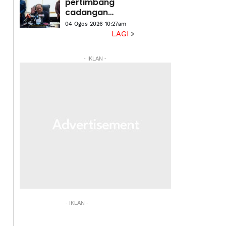
berketurunan
pertimbang
Cina
cadangan
wujud jawatan
04 Ogos 2026 10:27am
Timbalan Exco -
LAGI
Ismail
- IKLAN -
- IKLAN -