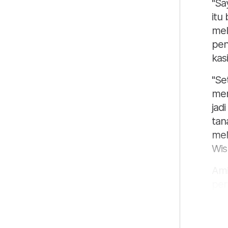
"Sa
itu
mel
pen
kas
"Se
mem
jad
tana
mel
Wism
Ami
per
nam
dil