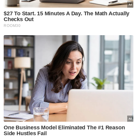
Rumusan
2024
Artikel Disyorkan
BISNES
Bank Rakyat umum cadangan
pengambilalihan Takaful
IKHLAS
BISNES
Sentimen meningkat, ringgit
mengukuh berbanding dolar