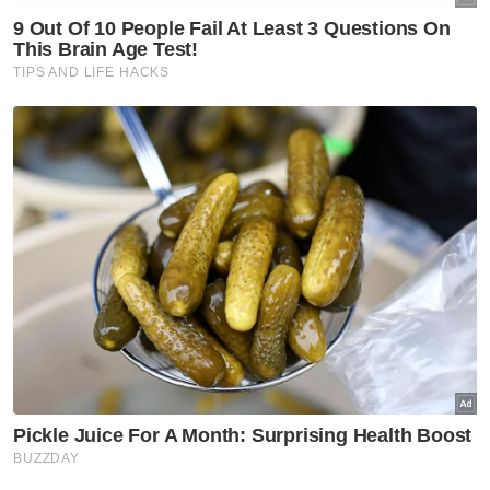
Prestasi luar biasa ini merupakan
peningkatan sebanyak 72 peratus
berbanding 32 IPO yang dicatatkan pada
2023.
FBM KLCI mencecah paras terendahnya
tahun ini pada 1,453.10 pada 2 Januari 2024,
hari dagangan pertama tahun itu dan
mencapai paras kemuncaknya pada 1,678.80
mata pada 30 Ogos 2024, tahap yang tidak
dilihat sejak Disember 2020.
Berita Telus & Tulus menerusi E-Mel setiap
hari!