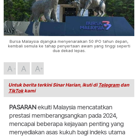
Bursa Malaysia dijangka menyenaraikan 50 IPO tahun depan,
kembali semula ke tahap penyertaan awam yang tinggi seperti
dua dekad lepas.
A
A
A
Untuk berita terkini Sinar Harian, ikuti di
Telegram
dan
TikTok
kami
PASARAN
ekuiti Malaysia mencatatkan
prestasi memberangsangkan pada 2024,
mencapai beberapa kejayaan penting yang
menyediakan asas kukuh bagi indeks utama