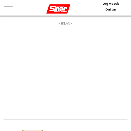
Log Masuk
Daftar
- IKLAN -