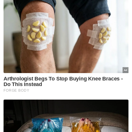
Setakat hari ini, sebanyak 53.04 juta saham
My EG telah diurusniagakan, diikuti Velesto
Energy (43.74 juta), Hong Seng Consolidated
(37.62 juta), Top Glove Corporation (35.98
juta) dan TWL Holdings (35.46 juta).
Bursa Malaysia meraih pencapaian penting