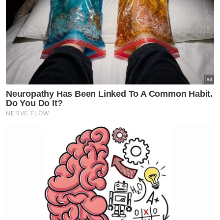
pada 2024, dengan 55 IPO disenaraikan di
bursa itu - bilangan penyenaraian tertinggi
dalam tempoh 19 tahun lepas, melepasi
sasaran awal 42 IPO.
Kesemua 55 IPO ini secara kolektif
mengumpul hasil sebanyak RM7.42 bilion,
yakni peningkatan sebanyak 107 peratus
daripada tahun sebelumnya, dan
menyumbang jumlah permodalan pasaran
sebanyak RM31.37 bilion kepada Bursa
Malaysia berdasarkan kepada harga IPO
mereka.
Artikel Berkaitan:
Tabika Kemas Autisme pertama di Malaysia dibuka
tahun depan
Kepengerusian ASEAN 2025 agenda utama negara