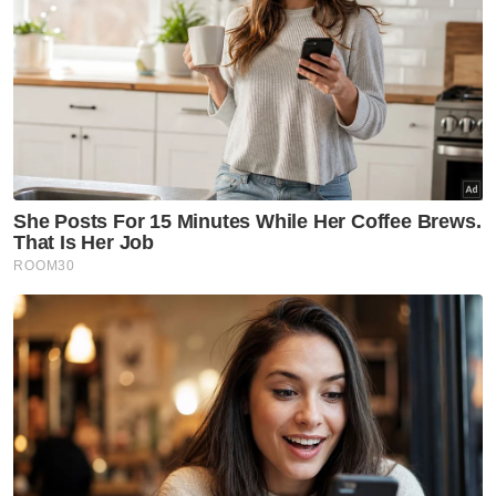
mengunjurkan FBM KLCI bakal mencecah
paras 1,800 mata.
RHB Investment Bank Bhd mengunjurkan
petunjuk utama pasaran mencecah 1,820
mata pada akhir 2025, disokong oleh prospek
makroekonomi domestik yang kukuh dan
pendapatan korporat yang bertambah baik.
Affin Bank Bhd pula menjangkakan FBM KLCI
mencecah paras 1,850 mata tahun depan
berbanding anggaran 1,650 mata bagi 2024,
dipacu oleh pertumbuhan berterusan
pendapatan korporat manakala MIDF
Research mengunjurkan indeks utama itu
melepasi paras 1,800 mata kepada 2025.
Bagaimanapun, ketidaktentuan perdagangan