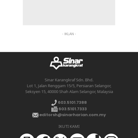
- IKLAN -
Sinar Karangkraf Sdn. Bhd.
Lot 1, Jalan Renggam 15/5, Persiaran Selangor,
Seksyen 15, 40000 Shah Alam Selangor, Malaysia
603.5101.7388
603.5101.7333
editorsh@sinarharian.com.my
IKUTI KAMI