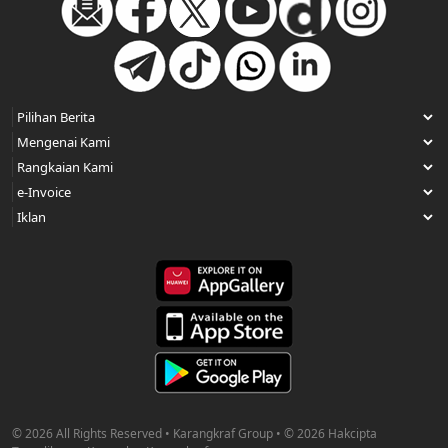
© 2026 All Rights Reserved • Karangkraf Group • © 2026 Hakcipta