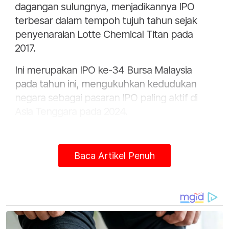
dagangan sulungnya, menjadikannya IPO
terbesar dalam tempoh tujuh tahun sejak
penyenaraian Lotte Chemical Titan pada
2017.
Ini merupakan IPO ke-34 Bursa Malaysia
pada tahun ini, mengukuhkan kedudukan
negara sebagai pasaran IPO paling aktif di
Asia Tenggara pada 2024.
Menurut data daripada Bloomberg, saham
yang paling banyak didagangkan di Bursa
Baca Artikel Penuh
Malaysia sejak 12 bulan lepas termasuklah
My EG Services, Velesto Energy, Hong Seng
Consolidated, Top Glove Corporation dan
TWL Holdings.