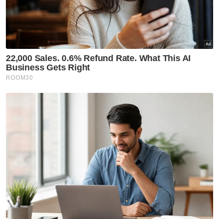
yang semakin meningkat dan potensi
peralihan dasar AS di bawah pentadbiran
Presiden Donald Trump boleh menyebabkan
pasaran ekuiti global menjadi tidak menentu
dalam tempoh terdekat ini.
Mengenai terbitan IPO, Bursa Malaysia
dijangka menyenaraikan 50 IPO tahun depan,
kembali semula ke tahap penyertaan awam
yang tinggi seperti dua dekad lepas. -
Bernama
Muat turun aplikasi Sinar Harian.
Klik di sini!
Bursa Malaysia