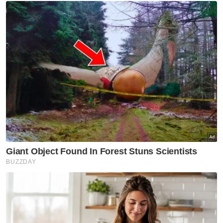
Kenaikan enam hari berturut-turut bursa dari
23 Disember juga menyaksikan belian bersih
dana global ekuiti Malaysia bernilai
AS$600,000 pada 30 Disember, tertinggi
dalam tempoh sebulan, sebelum indeks
utama mengakhiri tahun ini meningkat
sebanyak 0.28 peratus atau 4.65 mata
kepada 1,642.33.
Melangkah ke 2025, ketua penyelidikan
pelaburan UOB Kay Hian Wealth Advisors,
Mohd Sedek Jantan berkata, syarikat itu