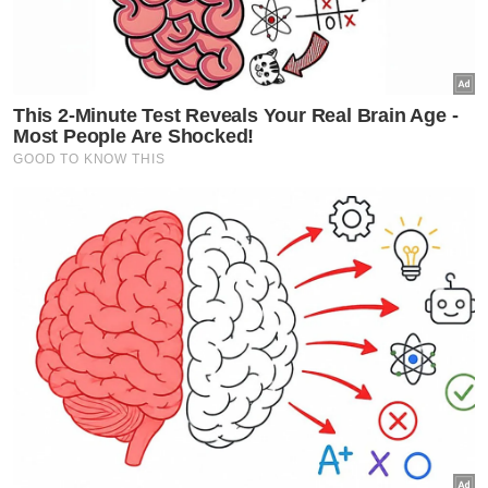
tahun depan
Lesen memandu fizikal mungkin dikenakan bayaran
tahun depan
Ini merupakan pertumbuhan sebanyak 130
peratus berbanding 2023.