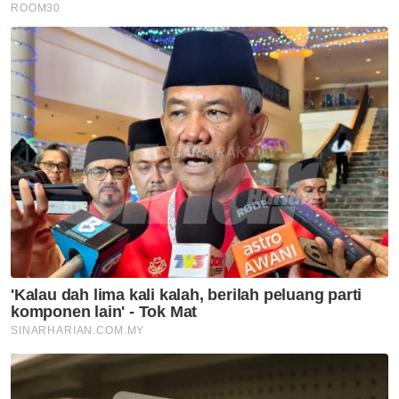
AS
BISNES
Dari dasar laut ke puncak
dunia, misi baharu Khairul
Aming
BISNES
PerySmith perkenal vakum tiub
ultra-langsing pertama
berjenama Malaysia