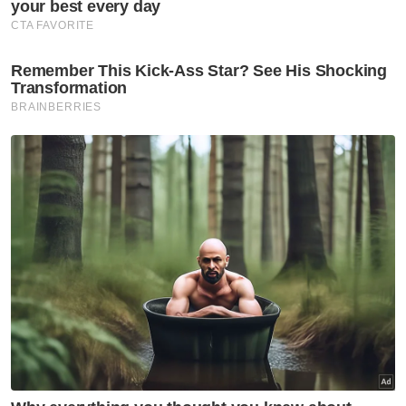
belanja RM100 berdepan
tindakan tatatertib
Semasa
Kenyataan MAG tunjuk
'sindrom penafian' - King Sing