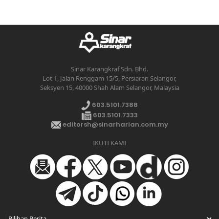
Sinar Karangkraf Sdn. Bhd.
Lot 1, Jalan Renggam 15/5, Persiaran Selangor,
Seksyen 15, 40000 Shah Alam Selangor, Malaysia
603.5101.7388
603.5101.7333
editorsh@sinarharian.com.my
IKUTI KAMI