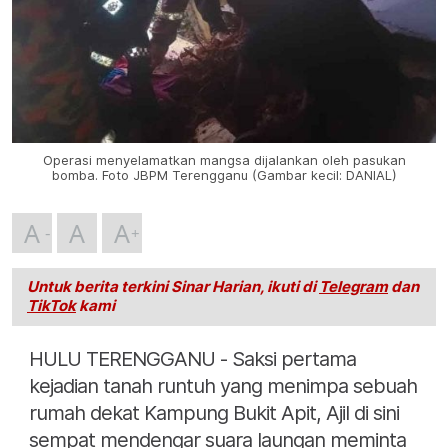
Operasi menyelamatkan mangsa dijalankan oleh pasukan
bomba. Foto JBPM Terengganu (Gambar kecil: DANIAL)
A
A
A
Untuk berita terkini Sinar Harian, ikuti di
Telegram
dan
TikTok
kami
HULU TERENGGANU - Saksi pertama
kejadian tanah runtuh yang menimpa sebuah
rumah dekat Kampung Bukit Apit, Ajil di sini
sempat mendengar suara laungan meminta