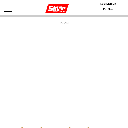
Log Masuk
Daftar
- IKLAN -