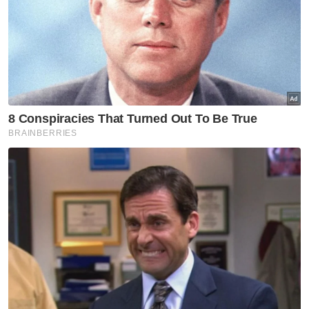
TPM arah agensi berkaitan pantau lokasi tanah
runtuh
[VIDEO] TPM arah agensi berkaitan pantau lokasi
tanah runtuh
Muat turun aplikasi Sinar Harian.
Klik di sini!
Tanah Runtuh
Jiran
Laungan
Minta Tolong