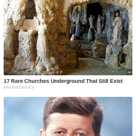
“Waktu tu saya panik dan segera menelefon
polis serta bomba untuk memaklumkan
kejadian,” ujarnya.
Terdahulu, media melaporkan tiga mangsa
dilaporkan terperangkap dalam kejadian
tanah runtuh di sini.
Pihak bomba menerima panggilan jam 4.59
petang sebelum pegawai dan anggota Balai
Bomba dan Penyelamat (BBP) Kuala Berang
dan Wakaf Tapai dikejarkan ke lokasi kejadian.
Artikel Berkaitan:
Tanah runtuh: MAIDAM salur bantuan kepada
keluarga mangsa