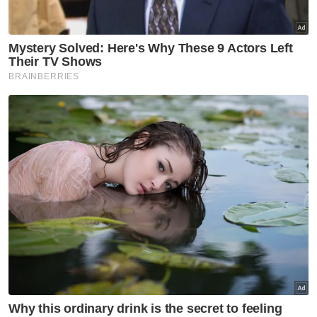
Berita Paling Hangat
Artikel Disyorkan
Semasa
'Kayla hanya pinjaman 49 hari'
Semasa
Polis Johor berkas 209 GRO
warga asing
Semasa
Dua anggota polis minta