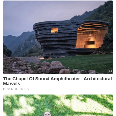
Artikel Disyorkan
Sabah Sarawak
Sembilan kawasan di Sarawak
catat IPU tidak sihat
Sabah Sarawak
Sabah bakal peroleh 30
peratus pegangan dalam dua
lapangan minyak, gas baharu -
Hajiji
Sabah Sarawak
Tiada kes culik tebusan enam
tahun, pencapaian
keselamatan Sabah
Sabah Sarawak
Anjung Kasih Hospital Bintulu