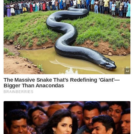
"Saya mencadangkan agar perhatian ini
dapat diambil tindakan untuk menyelesaikan
isu infrastruktur jalan raya seperti di Ulu
Segama, Kampung Tawaiyari, Kampung
Sepadulang, jalan raya di Kampung Jawa dan
Kampung Betik," katanya.