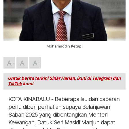
Mohamaddin Ketapi
A
A
A
Untuk berita terkini Sinar Harian, ikuti di
Telegram
dan
TikTok
kami
KOTA KINABALU - Beberapa isu dan cabaran
perlu diberi perhatian supaya Belanjawan
Sabah 2025 yang dibentangkan Menteri
Kewangan, Datuk Seri Masidi Manjun dapat