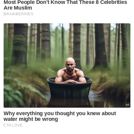
Muat turun aplikasi Sinar Harian.
Klik di sini!
Belanjawan Sabah
Infrastruktur
Luar Bandar
Mohamaddin Ketapi
Bekalan Air