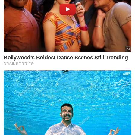
Katanya, beliau menyambut baik belanjawan
yang dibentangkan itu dan menekankan agar
perhatian khusus diberikan kepada
kawasannya yang sering terpinggir dalam
pelaksanaan projek pembangunan.
"Saya berharap peruntukan besar ini dapat
diterjemahkan kepada tindakan yang nyata,
dengan pemantauan ketat dan penyampaian
yang telus.
"Saya akan membantu pihak kerajaan untuk
terus memperjuangkan kepentingan rakyat
Segama dan memastikan suara mereka
didengar," katanya.
Artikel Berkaitan: