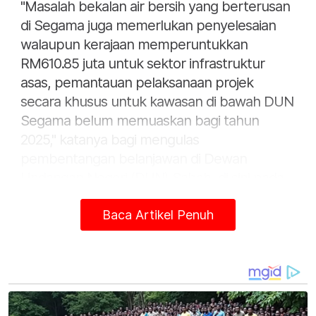
"Masalah bekalan air bersih yang berterusan
di Segama juga memerlukan penyelesaian
walaupun kerajaan memperuntukkan
RM610.85 juta untuk sektor infrastruktur
asas, pemantauan pelaksanaan projek
secara khusus untuk kawasan di bawah DUN
Segama belum memuaskan bagi tahun
2025," katanya bagi mengulas
pembentangan belanjawan di Dewan
Undangan Negeri (DUN) Sabah, di sini pada
Jumaat.
Baca Artikel Penuh
Bekas Menteri Pelancongan, Kesenian dan
Kebudayaan itu berkata, Segama
memerlukan peruntukan khas untuk
pembaikan jalan luar bandar yang sering
menjadi penghalang kepada aktiviti ekonomi.