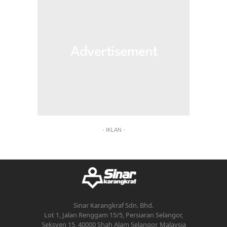
- IKLAN -
Sinar Karangkraf Sdn. Bhd.
Lot 1, Jalan Renggam 15/5, Persiaran Selangor,
Seksyen 15, 40000 Shah Alam Selangor, Malaysia