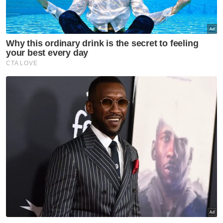
Belanjawan Selangor 2025: 'Tumpuan ekonomi
bandar hanya untungkan korporat'
Belanjawan Selangor 2025: RM3 bilion perbelanjaan
mengurus, pembangunan
Malaysia seru krisis Sudan diberi perhatian Global
pada persidangan