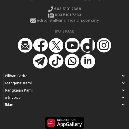
603.5101.7388
603.5101.7333
editorsh@sinarharian.com.my
IKUTI KAMI