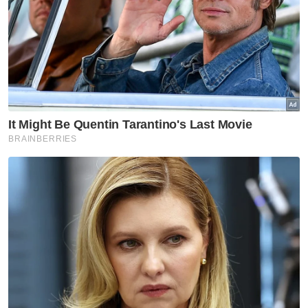
Artikel Disyorkan
Melaka NS
Seorang wakil MIC bertaraf
Exco akan ditempatkan di
pejabat MB Negeri Sembilan -
Ismail
Melaka NS
'Pandang ke hadapan, jangan
ada lagi fitnah, adu domba-
Jalaluddin
Melaka NS
Ismail terajui tiga portfolio
utama pentadbiran Kerajaan
Negeri Sembilan
Melaka NS