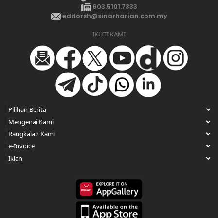
603.5101.7333
editorsh@sinarharian.com.my
IKUTI KAMI