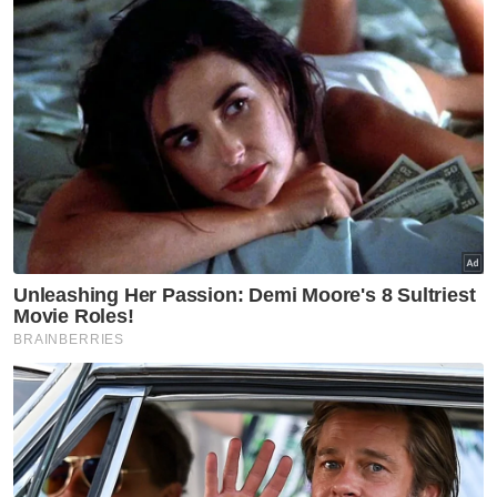
Muat turun aplikasi Sinar Harian.
Klik di sini!
GISBH
Negeri Sembilan
Al Arqam
Ajaran Sesat