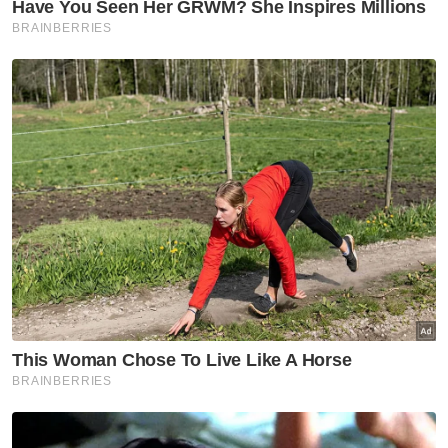
Beliau berkata, pendaftaran itu dibuka
sehingga 14 November depan serta
mengalu-alukan penyertaan ahli organisi
berkenaan tanpa mengira usia dan jantina. -
Bernama
Berita Telus & Tulus menerusi E-Mel setiap
hari!