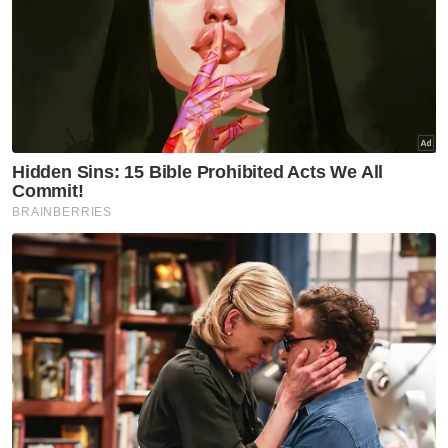
Beliau berkata, usaha yang dilaksanakan
secara kolaborasi bersama Jabatan
Kemajuan Islam Malaysia (JAKIM) itu adalah
bagi menjamin aspek akidah dan
kelangsungan hidup ahli-ahli GISBH.
Saya merayu kepada pengikut GISBH di luar
sana yang ingin mengikuti proses pemulihan
atau rehabilitasi ini supaya mendaftarkan diri
mereka. Pemulihan ini akan dijalankan selama
tiga bulan,” katanya.
Artikel Berkaitan:
Awang digantung 3 hari, kekal pendirian dakwa
Rayer 'anti Islam'
Sukma: Takraw Negeri Sembilan tak mahu pulang
tangan kosong