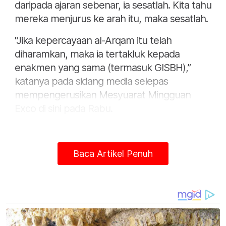
daripada ajaran sebenar, ia sesatlah. Kita tahu
mereka menjurus ke arah itu, maka sesatlah.
"Jika kepercayaan al-Arqam itu telah
diharamkan, maka ia tertakluk kepada
enakmen yang sama (termasuk GISBH),”
katanya pada sidang media selepas
mempengerusikan Mesyuarat Mingguan
Exco di sini pada Rabu.
Sebelum ini, Mufti Negeri Sembilan, Prof
Datuk Dr Mohd Faudzinaim Badarudin
Baca Artikel Penuh
dilaporkan berkata, Jawatankuasa Fatwa
Negeri Sembilan mendapati ajaran dan
kepercayaan GISBH adalah sama seperti
ajaran dan kepercayaan al-Arqam yang
diwartakan sesat di negeri ini pada 2016.