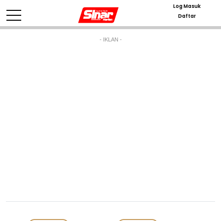
Log Masuk
Daftar
- IKLAN -