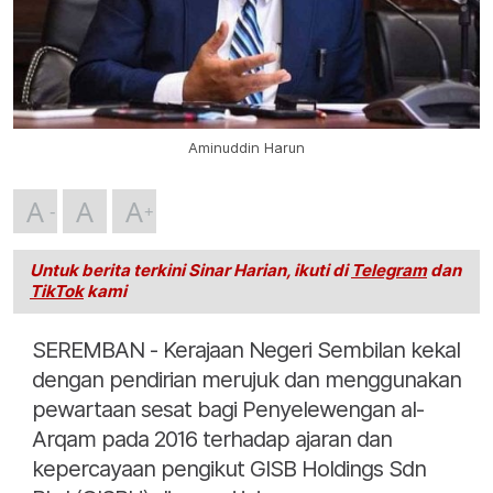
Aminuddin Harun
A
A
A
Untuk berita terkini Sinar Harian, ikuti di
Telegram
dan
TikTok
kami
SEREMBAN - Kerajaan Negeri Sembilan kekal
dengan pendirian merujuk dan menggunakan
pewartaan sesat bagi Penyelewengan al-
Arqam pada 2016 terhadap ajaran dan
kepercayaan pengikut GISB Holdings Sdn