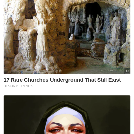
Sementara itu, Aminuddin yang juga
Pengerusi Jawatankuasa Bertindak Hal
Ehwal Agama Islam dan Keselamatan negeri
turut meminta pengikut GISBH di negeri ini
supaya mendaftarkan diri bagi mengikuti
program rehabilitasi secara sukarela.