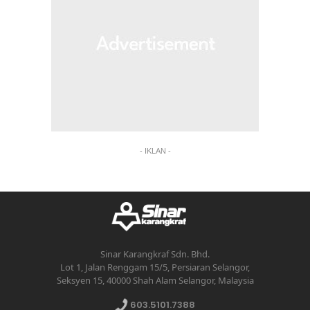
- IKLAN -
Sinar Karangkraf Sdn. Bhd.
Lot 1, Jalan Renggam 15/5, Persiaran Selangor,
Seksyen 15, 40000 Shah Alam Selangor, Malaysia
603.5101.7388