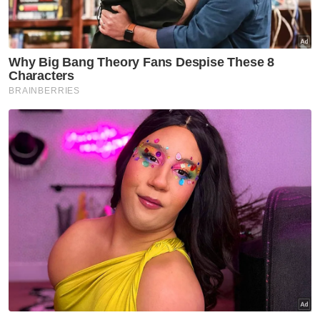
Negeri Sembilan keluar garis panduan tapak
perkhemahan - Exco
Timbalan Ketua Pengarah Majlis Keselamatan
Negara (MKN) Datuk Baharuddin Ahmad
sebelum ini dilaporkan berkata kerajaan
menawarkan program rehabilitasi secara
sukarela kepada ahli GISBH yang masih
bebas di negara ini untuk mereka kembali ke
ajaran Islam yang sebenar.