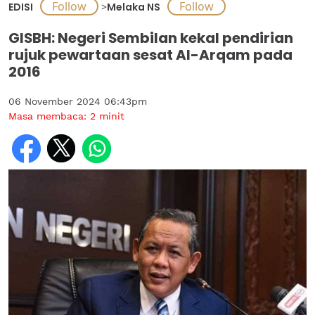
EDISI
>
Melaka NS
GISBH: Negeri Sembilan kekal pendirian
rujuk pewartaan sesat Al-Arqam pada
2016
06 November 2024 06:43pm
Masa membaca:
2
minit