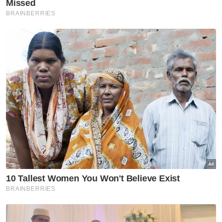
Cruise Terminal (SPCT).
Muat turun aplikasi Sinar Harian.
Klik di sini!
Projek Muzium Feri
Feri Konik
Kontraktor
Tarik Diri