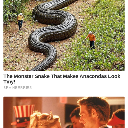
"Cabaran yang dihadapi adalah kerja-kerja
tersebut hanya boleh dilaksanakan ketika air
surut sahaja bagi memastikan paras air laut
adalah di bawah 'fender' atau dek feri.
"Selain itu, pihak kontraktor perlu
memastikan air laut tidak memasuki semula
ruang enjin melalui mana-mana lubang atau
bukaan," katanya dalam satu kenyataan pada
Sabtu.