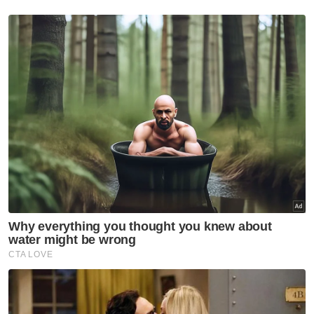
Feri Pulau Pinang ini berjaya direalisasikan
sebagai Muzium Feri Pulau Pinang," katanya
lagi.
Berita Telus & Tulus menerusi E-Mel setiap
hari!
Mengulas lanjut, Soon Hin berkata, pada 6
Oktober lalu, Printhero mendapati feri