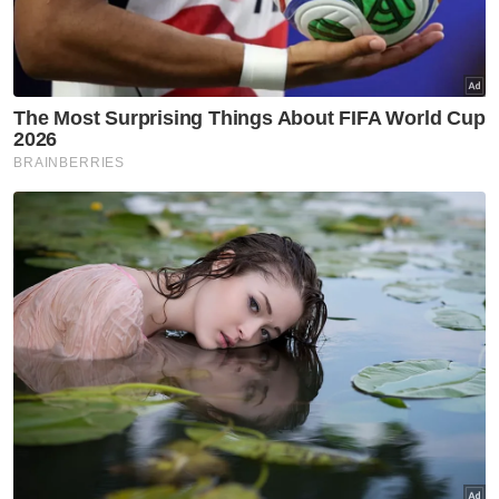
Feri ikonik tidak berupaya beroperasi di laut
Zii Jia tarik diri Terbuka Denmark
Susulan daripada itu, Printhero sedang
mempertimbangkan penggunaan
pelampung bagi mengangkat dan
menstabilkan feri berkenaan, seterusnya
kerja-kerja mengenalpasti serta menampal
kebocoran dilaksanakan.
"Feri tersebut seterusnya akan dibawa ke
lokasi akhir Feri Muzium Terapung di Tanjung
City Marina (TCM). Kerja-kerja memasang
cerucuk dan pemasangan meter elektrik di
lokasi Feri Muzium Terapung telah selesai
dilaksanakan.