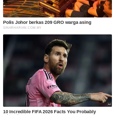
dengan stabil. Hal ini boleh dikatakan, feri itu
kini sudah berada di luar daripada situasi
berbahaya," katanya.
Sebelum ini, kebocoran pada bahagian
bawah sehingga menyebabkan air memasuki
ruangan enjin merupakan punca sebuah feri
ikonik yang sedang dalam proses
pengubahsuaian berada dalam keadaan
senget dan hampir tenggelam.
Feri yang bernama Feri Pulau Pinang itu
sedang diubahsuai untuk dijadikan Muzium
Feri Pulau Pinang
Feri tersebut didapati berada dalam keadaan
senget sejak 6 Oktober lalu ketika berada di
Dermaga South Inner Swettenham Pier