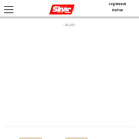
Log Masuk
Daftar
- IKLAN -