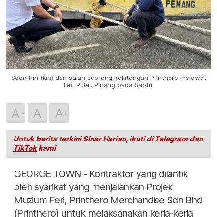
Soon Hin (kiri) dan salah seorang kakitangan Printhero melawat
Feri Pulau Pinang pada Sabtu.
A
A
A
Untuk berita terkini Sinar Harian, ikuti di
Telegram
dan
TikTok
kami
GEORGE TOWN - Kontraktor yang dilantik
oleh syarikat yang menjalankan Projek
Muzium Feri, Printhero Merchandise Sdn Bhd
(Printhero) untuk melaksanakan kerja-kerja