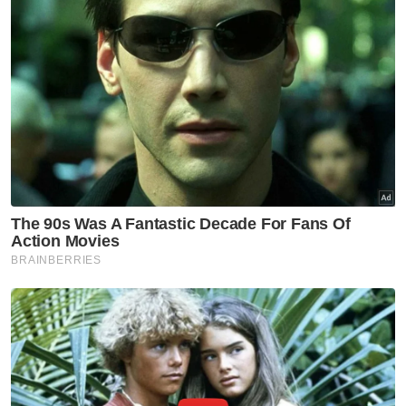
bagi menstabilkan feri berkenaan sepanjang
kerja-kerja dilaksanakan.
"Kerja-kerja mengepam air yang dilaksanakan
oleh kontraktor lantikan Printhero serta
dibantu oleh pasukan Bomba PPSB tidak
berjaya menstabilkan feri. Feri berkenaan
berisiko tenggelam di dermaga sekiranya
tidak dipindahkan segera ke lokasi yang lebih
cetek.
"Justeru, feri berkenaan telah ditunda ke
lokasi cetek (kedalaman sekitar 2 meter)
berdekatan gudang di hadapan SPCT sekitar
jam 3 pagi, 7 Oktober. Tindakan ini bagi
mengelakkan feri tenggelam di dermaga
yang mempunyai kedalaman kira-kira 8