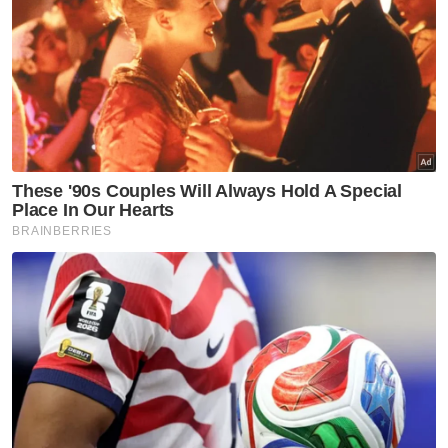
Tambah Soon Hin, feri tersebut telah berjaya
ditegakkan pada jam 7 petang, 15 Oktober
lalu ketika air surut setelah kerja-kerja
mengepam air dilaksanakan sejak pagi.
"Bagaimanapun, akibat kesuntukan masa bagi
pihak kontraktor melaksanakan pemeriksaan
menyeluruh dan menutup mana-mana lubang
yang boleh dikenalpasti, feri kembali senget
pada jam 8 malam apabila air mula memasuki
semula ruang enjin," katanya.
Artikel Berkaitan:
Feri ikonik tenggelam bukan Muzium Feri