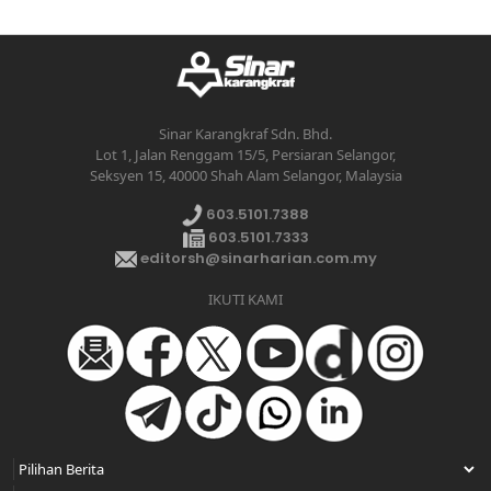
Sinar Karangkraf Sdn. Bhd.
Lot 1, Jalan Renggam 15/5, Persiaran Selangor,
Seksyen 15, 40000 Shah Alam Selangor, Malaysia
603.5101.7388
603.5101.7333
editorsh@sinarharian.com.my
IKUTI KAMI