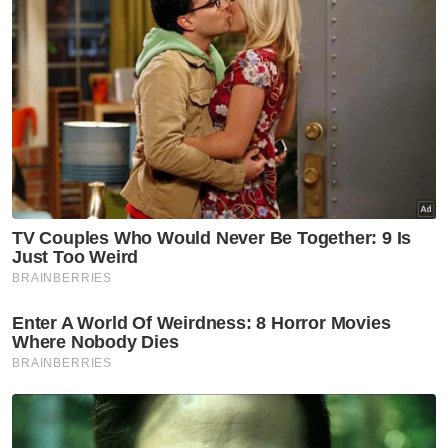
berkenaan senget ketika berada di dermaga.
"Hasil pemeriksaan mendapati bahawa air
laut telah memasuki ruang enjin. Tindakan
segera telah diambil oleh pihak Printhero
bagi melantik kontraktor bagi kerja-kerja
mengepam air dan membuat pemeriksaan
lanjut untuk mengenalpasti punca
kebocoran.
"Pihak Bomba Penang Port Sdn Bhd (PPSB)
juga digerakkan untuk turut membantu
kerja-kerja mengepam air keluar dari ruang
enjin feri tersebut selain daripada bantuan
teknikal marin yang diberikan oleh SPPP dan
PPSB," jelasnya.
Ujar beliau, sebuah bot tunda juga digunakan