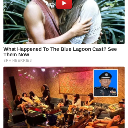
meter.
"Sekiranya ia berlaku, pasti lebih
menyukarkan kerja-kerja menyelamat di
samping dermaga berkenaan tidak lagi boleh
digunakan untuk operasi kapal lain,"
tambahnya.
Soon Hin ketika dihubungi berkata, dengan
usaha semua pihak terutamanya Printhero,
feri tersebut telah ditolak ke tepi jeti ketika
air pasang pada malam Jumaat.
"Dengan menggunakan semua tenaga dan
bantuan bot, feri tersebut telah ditolak ke
dok semasa air pasang.
"Ia bagi membolehkannya disandarkan di jeti