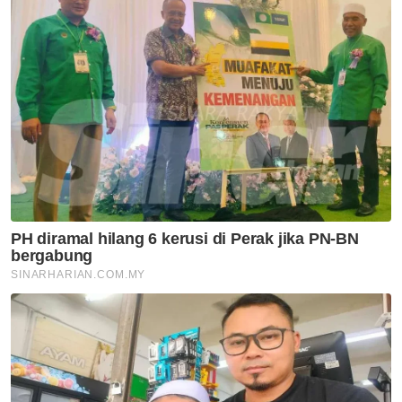
Artikel Disyorkan
Utara
Pulau Pinang henti
pelaksanaan ANPR serta-
merta, semak semula perincian
- Kon Yeow
Utara
PH Pulau Pinang teruskan
kerjasama dengan BN, UMNO
Utara
Program Iltizam Huffaz buka
peluang pelajar tahfiz ceburi
bidang profesional
Utara
MBPP biayai pemeriksaan
bangunan warisan, elak insiden