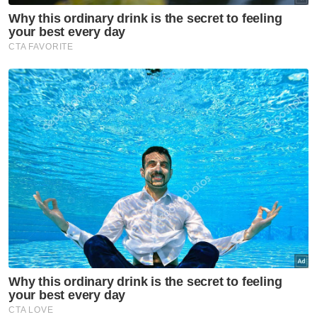
"Pihak Printhero juga akan melaksanakan
beberapa kerja akhir di TCM bagi persediaan
menerima feri berkenaan.
"SPPP akan sentiasa memantau keadaan
terkini Feri Muzium Terapung dan
menggandakan usaha untuk memastikan