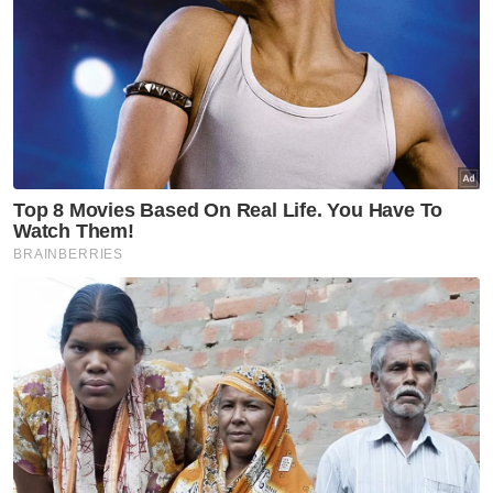
Artikel Berkaitan:
Aidil dilantik Ketua Polis Daerah Cheras baharu
Zakaria dilantik Ketua Pengarah Imigresen baharu
Aidi Sham dilantik Ketua Polis Daerah Putrajaya
baharu
Antara jawatan yang pernah beliau sandang
ialah Penolong Pengarah di Bahagian
Pembangunan Sukan, Bahagian Rakan
Muda, Pesuruhjaya Sukan dan Bahagian
Industri Sukan serta Pengarah Pusat Belia
Antarabangsa.