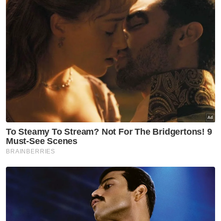
Beliau juga ditauliahkan dengan Diploma
Lanjutan Kemahiran Malaysia: Pengurusan
Kerja Belia (Tahap 5).
Azura telah memulakan perkhidmatan di KBS
pada 2001 di Bahagian Pembangunan Sukan
KBS.
Dalam tempoh 23 tahun dalam
perkhidmatan, beliau telah berkhidmat di
pelbagai organisasi di KBS.