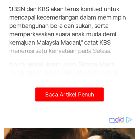
"JBSN dan KBS akan terus komited untuk
mencapai kecemerlangan dalam memimpin
pembangunan belia dan sukan, serta
memperkasakan suara anak muda demi
kemajuan Malaysia Madani," catat KBS
menerusi satu kenyataan pada Selasa.
Azura berkelulusan Ijazah Sarjana Muda
Pengurusan Sukan dari Universiti Malaya
(UM) dan Sarjana Sains Sukan dari Universiti
Teknologi Mara (UiTM).
Baca Artikel Penuh