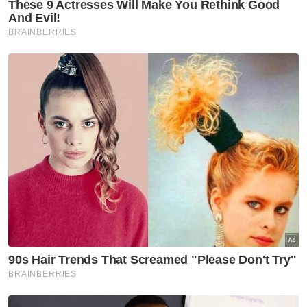
Ketua Pengarah
Jabatan Belia Dan Sukan
Artikel Disyorkan
Sukan
Bapa Lionel Messi meninggal
dunia pada usia 68 tahun
Sukan
Gol Pavithran bawa Harimau
Malaya ke separuh akhir Piala
ASEAN 2026