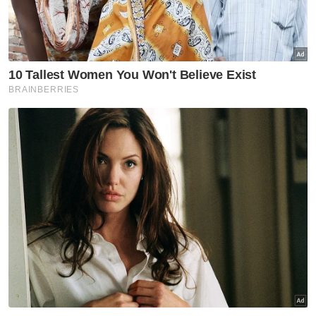
Beliau juga pernah memegang jawatan
Pengarah Bahagian Pengurusan IYRES,
Pengarah Bahagian Pembangunan Sukan,
Pengarah Cawangan Pembangunan
Ekonomi, Bahagian Pembangunan Belia dan
Penempatan.
Muat turun aplikasi Sinar Harian.
Klik di sini!