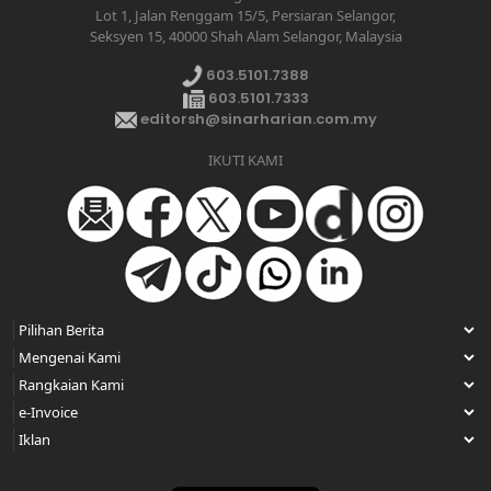
Lot 1, Jalan Renggam 15/5, Persiaran Selangor,
Seksyen 15, 40000 Shah Alam Selangor, Malaysia
603.5101.7388
603.5101.7333
editorsh@sinarharian.com.my
IKUTI KAMI