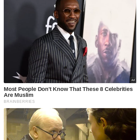
Sukan
Aliff Rakib bertarung dengan
Prajanchai Oktober ini
Sukan
Penyokong Indonesia hentam
jurulatih Garuda