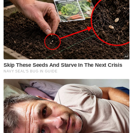
kebenaran.
Muat turun aplikasi Sinar Harian.
Klik di sini!
Rumah Tangga
Bermasalah
Kamal Adli
Tenang