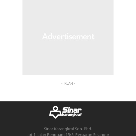
- IKLAN -
Sinar Karangkraf Sdn. Bhd.
Lot 1, Jalan Renggam 15/5, Persiaran Selangor,