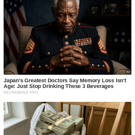
kalanya tergores perasaan.
“Dalam mana-mana perkahwinan biasalah
kalau ada pergeseran tetapi kalau bergaduh,
saya faham perempuan kadang-kadang
emosi, lebih-lebih lagi melibatkan anak.
"Saya tahu banyak perkara yang dia (Uqasha)
fikir, jadi saya yang perlu untuk tenangkan
dia. Saya tidak marah kerana saya tidak boleh
mengawal apa yang orang nak cakap.
Artikel Berkaitan:
Desas-desus terjawab, Baim Wong fail penceraian
'Pas tak melatah atau tersungkur'
Masalah rumah tangga tidak boleh dipandang ringan
"Kalau netizen nak mengata, kadang-kadang
mereka tidak tahu hal sebenar. Cuma kami