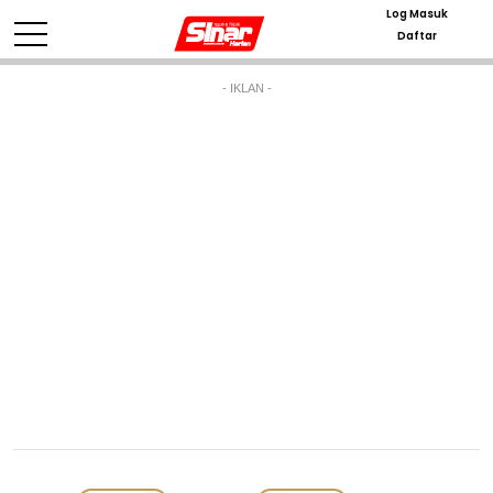
Log Masuk
Daftar
- IKLAN -