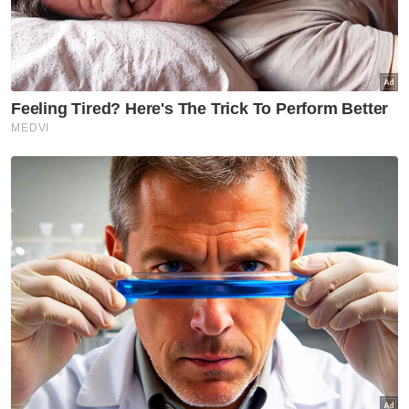
Artikel Disyorkan
Hiburan
Jenazah Cik Man selamat
dikebumikan di Tanah Merah
Hiburan
Karya, jasa Cik Man akan terus
hidup dalam lipatan sejarah
seni - Seniman
Hiburan
Pemergian Cik Man kehilangan
besar dunia seni - Ahmad
Fadhli
Hiburan
Pelakon filem dan drama, Cik
Man meninggal dunia akibat