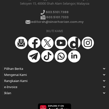
Seksyen 15, 40000 Shah Alam Selangor, Malaysia
603.5101.7388
603.5101.7333
editorsh@sinarharian.com.my
IKUTI KAMI