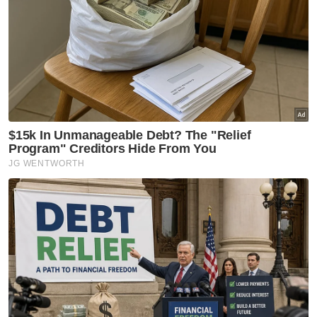
pun ada perasaan juga, nampak okay tapi
bila baca-baca komen netizen hati kami
tetap terguris. Berjaga-jagalah dalam
percakapan,” ujarnya.
Dalam pada itu, mengulas mengenai kes