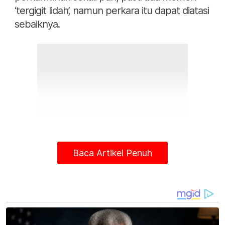
‘tergigit lidah’, namun perkara itu dapat diatasi
sebaiknya.
Baca Artikel Penuh
Justeru, dia tidak ambil kisah sekiranya ada
pihak ‘berminat’ untuk menjaja kisah rumah
tangga mereka pada umum, biarpun ada