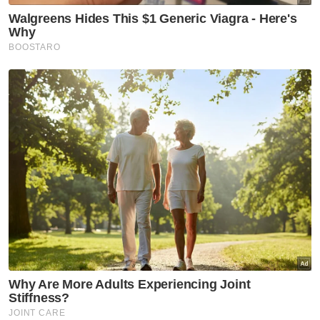
“Apa yang boleh saya cakap semua dakwaan
ini adalah fitnah. Orang sudah beri
keistimewaan masuk dalam rumah jadi
sebahagian keluarga, kemudian dia
(pembantu peribadi) 'tikam' kami begini.
"Kami juga sejak awal datang berjumpa untuk
berbincang elok-elok, tetapi pihak dia yang
mula bercerita.
“Kasihan dekat Uqasha, dia selalu jadi
'mangsa' dari zaman tuduhan membuli.
Sudah tentu dia sangat terkesan sampai
tahap saya perlu menyakinkan dia untuk