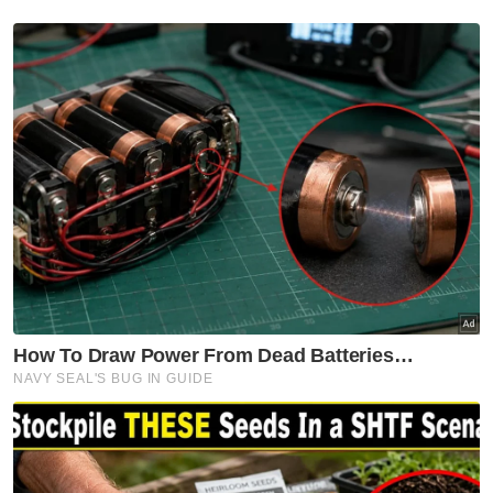
tidak melayan,” ujarnya.
Terdahulu, pada Ogos lalu, seorang wanita
yang merupakan pembantu peribadi Uqasha
mendakwa dipukul oleh aktres berkenaan
kerana mendedahkan masalah rumah
tangganya kepada ibu aktres itu.
Bagaimanapun selepas beberapa hari
mendiamkan diri, Uqasha mendedahkan
sikap bekas pembantu peribadinya itu yang
gemar menjaja cerita mengenainya pada
orang luar.
Bukan itu sahaja, individu berkenaan yang
diberikan kelebihan untuk masuk ke rumah,
bertindak sewenangnya memasuki bilik tidur
dan memakai pakaian aktres itu tanpa