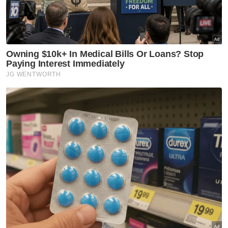
membabitkan isterinya dengan bekas
pembantu peribadi, Kamal berkata, hal
tersebut masih dalam siasatan polis.
Namun sebagai individu yang paling dekat
dengan Uqasha, dia kesal apabila melihat
permaisuri hatinya itu pantas menjadi
mangsa kecaman netizen yang tidak
mengetahui perihal sebenar.
Berita Telus & Tulus menerusi E-Mel setiap
hari!