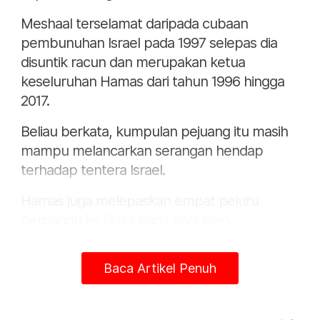
Meshaal terselamat daripada cubaan
pembunuhan Israel pada 1997 selepas dia
disuntik racun dan merupakan ketua
keseluruhan Hamas dari tahun 1996 hingga
2017.
Beliau berkata, kumpulan pejuang itu masih
mampu melancarkan serangan hendap
terhadap tentera Israel.
Hamas juga melepaskan empat peluru
berpandu ke Gaza pada pagi Isnin.
Meshaal kekal berpengaruh dalam Hamas
Baca Artikel Penuh
kerana beliau telah memainkan peranan
penting dalam kepimpinannya selama hampir
tiga dekad dan kini dilihat secara meluas