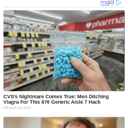
sebagai wajah diplomatik. - Awani
Artikel Berkaitan:
Ibu tinggalkan amanat sambung perjuangan
Impi kembali main bola di padang Gaza
Badan, pemimpin dunia masih terjerat naratif pro-
Zionis
Hanya seorang yang buat kecoh, tergamak
'halalkan' kezaliman di Gaza
Zionis sakan 'berTikTok' sepanjang Perang Gaza
366 hari Gaza berdarah: Hanya menanti keajaiban
ALLAH SWT
Muat turun aplikasi Sinar Harian.
Klik di sini!
Hamas
Burung Phoenix