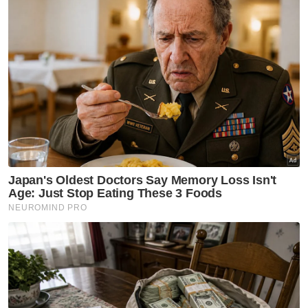
Berita Global
Artikel Disyorkan
GLOBAL
Bertengkar isu laluan basikal,
empat remaja baling bebola
tisu basah ditahan
GLOBAL
Gelaran diraja Pengiran
Raabi'atul Adawiyyah ditarik
balik berkuat kuasa serta-
merta