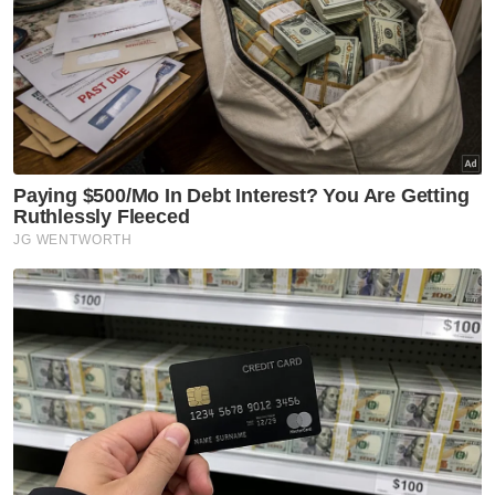
GLOBAL
Suspek culik, rogol remaja
tuntut layanan VIP dalam lokap
GLOBAL
'Perang robot' AS-China makin
tegang