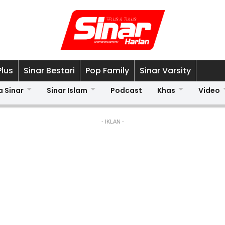
Plus
Sinar Bestari
Pop Family
Sinar Varsity
a Sinar
Sinar Islam
Podcast
Khas
Video
- IKLAN -