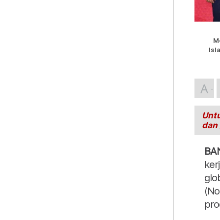
M
Isl
A
Untu
dan
BA
ker
glo
(No
pro