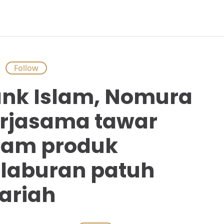
S
nk Islam, Nomura
rjasama tawar
nam produk
laburan patuh
ariah