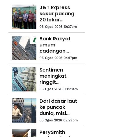
J&T Express
sasar pasang
20 lokar
bungkusan
06 Ogos 2026 10:37pm
pintar di stesen
LRT
Bank Rakyat
umum
cadangan
pengambilalihan
06 Ogos 2026 04:17pm
Takaful IKHLAS
Sentimen
meningkat,
ringgit
mengukuh
06 Ogos 2026 09:28am
berbanding
dolar AS
Dari dasar laut
ke puncak
dunia, misi
baharu Khairul
05 Ogos 2026 09:29pm
Aming
PerySmith