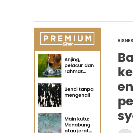
BISNE
Ba
Anjing,
pelacur dan
ke
rahmat
Tuhan
e
Benci tanpa
mengenali
pe
sy
Main kutu:
Menabung
atau jerat