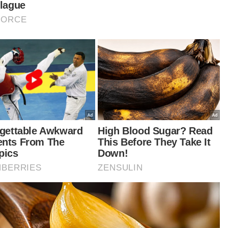
bah beliau, Bank Islam juga memperkenalkan
bankan Kekayaan Premier khas untuk
anggan yang mencari tahap kepakaran tinggi.
langgan bakal memperoleh manfaat daripada
ihat kewangan peribadi, perkhidmatan
anggan yang cemerlang dan sokongan khusus
h pengurus hubungan bagi membantu
capai matlamat kewangan.