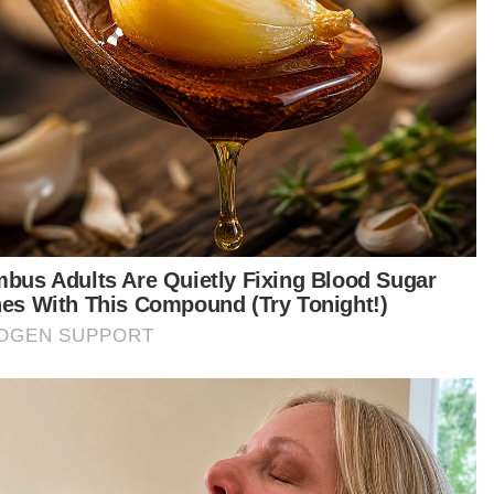
waran Pengurusan Kekayaan Islam kami
teraskan konsep 'Dari Buaian ke Akhirat' yang
lusif bagi memenuhi keperluan pelanggan
agama Islam dan bukan Islam.
tikel Berkaitan:
KDEBWM, NCT Smart wujud kerjasama strategik urus
sisa pepejal
Kerjasama strategik ISN, ATM
HRD Corp, Shuto Iko College kerjasama tawar kursus
penjagaan warga emas
mi berdedikasi untuk meningkatkan peluang
t pelabur tempatan dengan memperluaskan
es kepada pilihan pelaburan patuh syariah dan
perkasakan mereka untuk membuat
utusan kewangan bermaklumat serta beretika,“
 Sarah lagi.