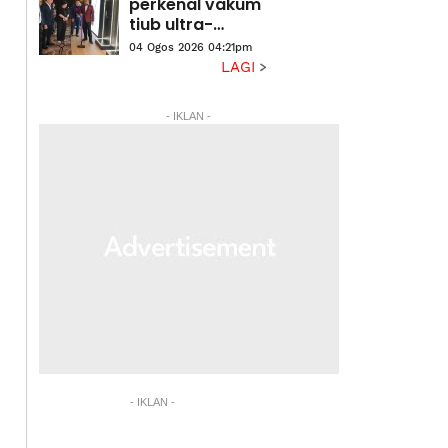
perkenal vakum
tiub ultra-
langsing
04 Ogos 2026 04:21pm
pertama
LAGI
berjenama
Malaysia
- IKLAN -
- IKLAN -