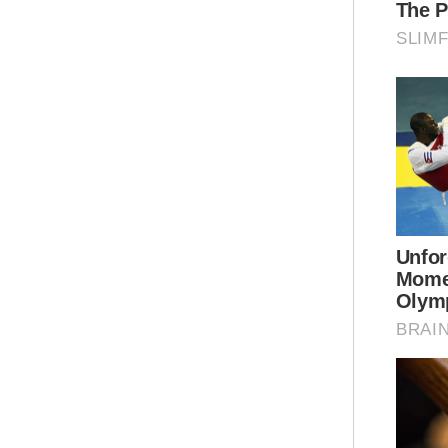
Tam
Per
pel
“Pe
nas
pel
ole
men