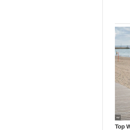
men
mem
mem
dan
Jum
Sar
per
men
mel
Dan
Per
dan 