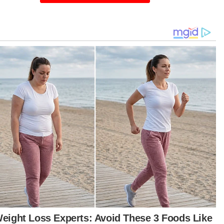
awarkan penyelesaian pelaburan inovatif yang
enuhi aspirasi kewangan pelanggan serta
beri sumbangan positif kepada masyarakat
 alam sekitar,” katanya dalam kenyataan pada
aat.
ah turut memaklumkan, pihaknya menawarkan
khidmatan kewangan yang komprehensif
gikut keperluan pelanggan, malah portfolionya
angkaui Pelaburan Amanah Saham termasuk
a Patuh Syariah Nomura, Perlindungan Takaful,
ancangan Harta Pusaka, Produk Pasaran Modal
lain-lain.