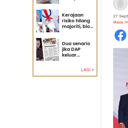
diri?
Kerajaan
27 Sep
risiko hilang
Masa 
majoriti, blok
politik perlu
runding
semula
Dua senario
jika DAP
keluar
kerajaan
LAGI