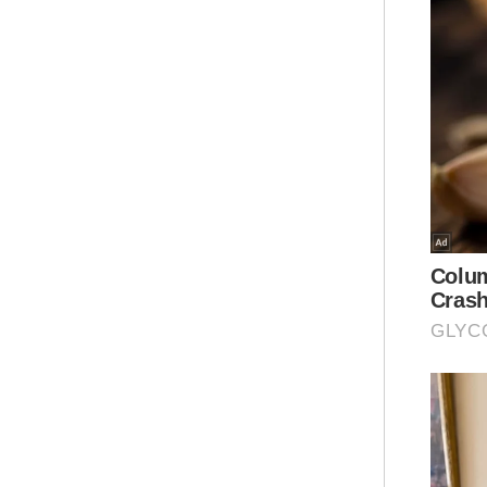
“Ta
ber
ink
ber
Ar
“Ka
bua
aks
mem
kep
ujar