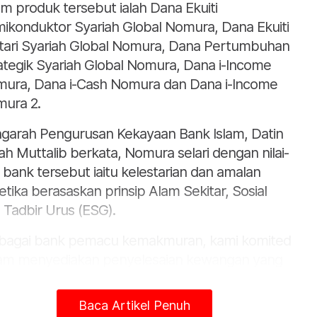
m produk tersebut ialah Dana Ekuiti
ikonduktor Syariah Global Nomura, Dana Ekuiti
tari Syariah Global Nomura, Dana Pertumbuhan
ategik Syariah Global Nomura, Dana i-Income
ura, Dana i-Cash Nomura dan Dana i-Income
ura 2.
garah Pengurusan Kekayaan Bank Islam, Datin
ah Muttalib berkata, Nomura selari dengan nilai-
ai bank tersebut iaitu kelestarian dan amalan
etika berasaskan prinsip Alam Sekitar, Sosial
 Tadbir Urus (ESG).
bagai bank pemacu kemakmuran, kami komited
am menyediakan penyelesaian kewangan yang
vatif dan relevan untuk pelanggan.
Baca Artikel Penuh
mi (Bank Islam dan Nomura) berhasrat untuk