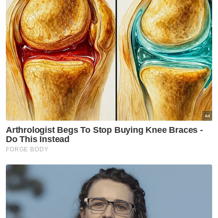
"Suspek menerima wang pelaburan secara
tunai atau kemasukan wang melalui akaun
bank miliknya daripada mangsa yang
terpedaya dengan pelaburan itu.
"Kebanyakan mangsa terlibat dalam
pelaburan tersebut merupakan kenalan dan