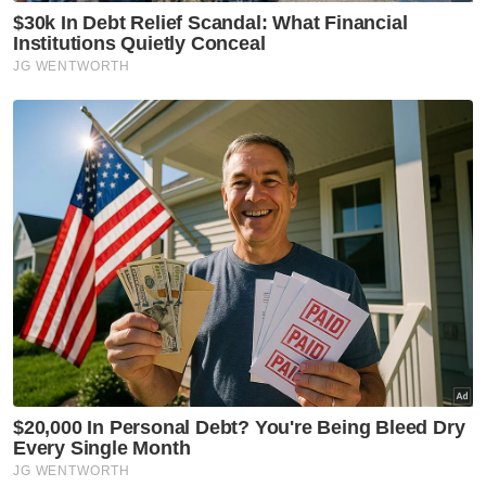
Pelaburan
Kosmetik
Duit Kutu
Artikel Disyorkan
Semasa
Juruteknik didakwa cabul anak