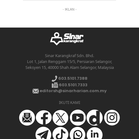
- IKLAN -
Sinar Karangkraf Sdn. Bhd.
Lot 1, Jalan Renggam 15/5, Persiaran Selangor,
Seksyen 15, 40000 Shah Alam Selangor, Malaysia
603.5101.7388
603.5101.7333
editorsh@sinarharian.com.my
IKUTI KAMI