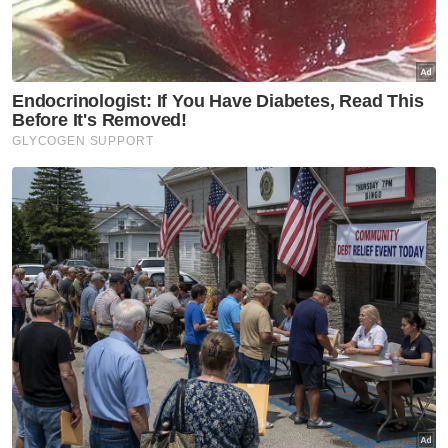
Abdul Rozak berkata, suspek ditahan reman
selama dua hari bermula Rabu bagi
membolehkan siasatan berhubung kes
tersebut dijalankan di bawah Seksyen 420
Kanun Keseksaan kerana menipu.
"Pihak polis masih mengumpul bukti-bukti
keterangan bagi tujuan pendakwaan
berhubung kegiatan penipuan pelaburan
yang dijalankan secara bersemuka dan dalam
talian tersebut.
"Sehubungan itu, orang ramai yang menjadi
mangsa penipuan tersebut diminta tampil ke
balai polis berdekatan bagi membantu
siasatan," ujarnya.
Muat turun aplikasi Sinar Harian.
Klik di sini!