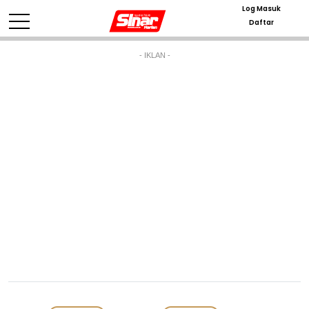
Log Masuk
Daftar
- IKLAN -