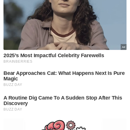
pelanggan perniagaan kosmetik suspek
sendiri," jelas beliau.
Menurutnya, suspek menggunakan modus
operandi memperdaya mangsa dengan
memuat naik status WhatsApp dengan tajuk
'bayar RM500 terima RM550, untung RM50'
dan 'bayar RM1,000 terima RM1,200, untung
RM200' dan 'makin banyak bayaran, makin
besar keuntungan yang akan diperolehi'.
Artikel Berkaitan:
Dua anggota polis disyaki terlibat kes dadah, ketum
digantung tugas
Pengurus syarikat rugi lebih RM400,000 terpedaya
pelaburan tidak wujud
Kongsi gelap disyaki terlibat kes bunuh peniaga di
Klang