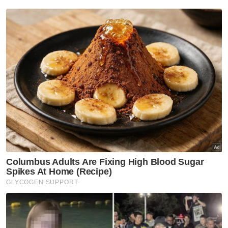
tiri sejak usia 10 tahun
Semasa
Ismail Sabri dijangka jalani
prosedur pemasangan
perentak jantung hari ini -
Peguam
Semasa
Lans Koperal Hafiz sempat
luang masa bersama isteri,
anak sebelum 'pergi'
selamanya
Semasa
Sindiket curi lembu tumpas, 10
termasuk dua wanita ada
rekod dadah, jenayah ditahan