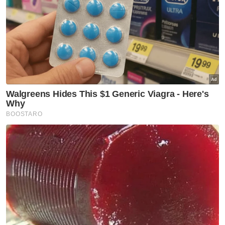
"Bagaimanapun, mangsa berasa ditipu
kerana tidak menerima bayaran balik
keuntungan sebagaimana dijanjikan pada
tempoh masa ditetapkan oleh suspek,"
katanya.
Berita Telus & Tulus menerusi E-Mel setiap
hari!