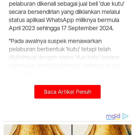
pelaburan dikenali sebagai jual beli 'due kutu'
secara bersendirian yang diiklankan melalui
status aplikasi WhatsApp miliknya bermula
April 2023 sehingga 17 September 2024.
"Pada awalnya suspek menawarkan
pelaburan berbentuk 'kutu' tetapi telah
diubahsuai dengan nama 'due kutu' kerana
mendapat sambutan tinggi," katanya di sini,
pada Rabu.
Abdul Rozak berkata, jumlah keuntungan
Baca Artikel Penuh
ditawarkan suspek ditentukan sendiri
olehnya serta tidak pernah menetapkan
peratusan keuntungan bagi setiap jumlah
pelaburan ditawarkan.