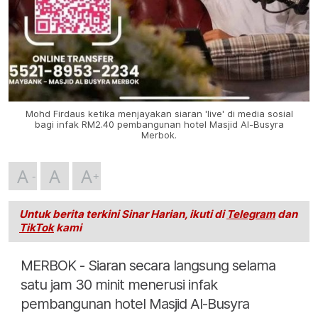
Mohd Firdaus ketika menjayakan siaran 'live' di media sosial
bagi infak RM2.40 pembangunan hotel Masjid Al-Busyra
Merbok.
A
A
A
Untuk berita terkini Sinar Harian, ikuti di
Telegram
dan
TikTok
kami
MERBOK - Siaran secara langsung selama
satu jam 30 minit menerusi infak
pembangunan hotel Masjid Al-Busyra