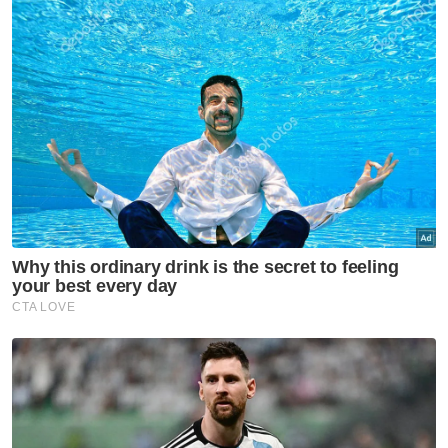
Mohd Firdaus (empat dari kiri) bersama tulang belakang Masjid
Al-Busyra Merbok, Kedah.
Jelasnya, pihak masjid kini masih memerlukan
baki sekitar RM400,000 bagi meneruskan
pembangunan hotel yang terletak dalam
kawasan rumah ibadat tersebut.