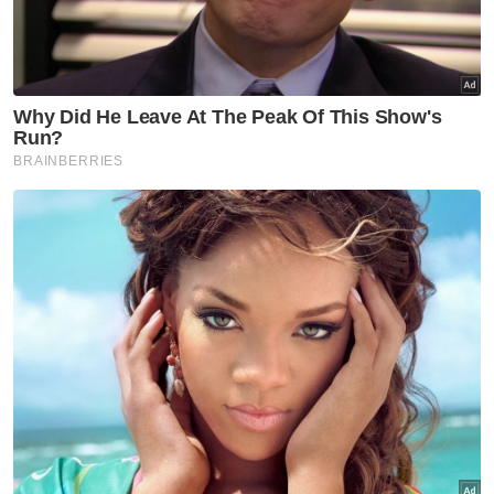
Artikel Berkaitan:
Kempen zakat fitrah MAIDAM DuitNow QR berjaya
tingkat kutipan
Kastam Kelantan rampas daging babi bernilai lebih
RM200,000
Pembangunan hotel, kondominium bukan dalam
projek Gurney Bay
Ketika itu, kutipan yang berjaya dikumpul
ialah RM245,452 termasuk lebih RM100,000
kutipan terkumpul lebih awal, sebelum live
bermula.
Menurutnya, pembinaan hotel dalam
kawasan masjid bukanlah satu pembaziran
sebaliknya memberi manfaat kepada
pembangunan ekonomi Islam.