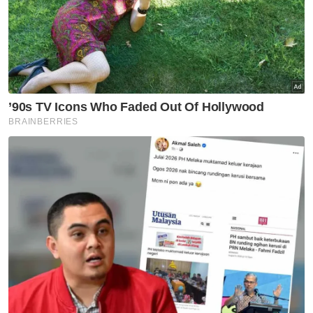
Artikel Disyorkan
Utara
Pulau Pinang henti
pelaksanaan ANPR serta-
merta, semak semula perincian
- Kon Yeow
Utara
PH Pulau Pinang teruskan
kerjasama dengan BN, UMNO
Utara
Program Iltizam Huffaz buka
peluang pelajar tahfiz ceburi
bidang profesional
Utara
MBPP biayai pemeriksaan