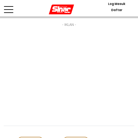
Log Masuk
Daftar
- IKLAN -