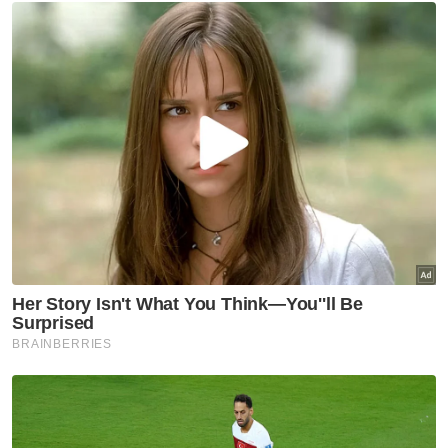
kemudahan medan selera, dobi layan diri,
telaga wakaf, spa muslimah, tempat gunting
rambut dan cuci kereta itu telah berjaya
menjadi tarikan pengunjung dalam dan luar
negara untuk singgah ke Merbok.
Berita Telus & Tulus menerusi E-Mel setiap
hari!