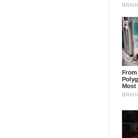
Sai
Kan
seo
adu
mem
me
Sem
ber
Men
dan
per
Ant
50 