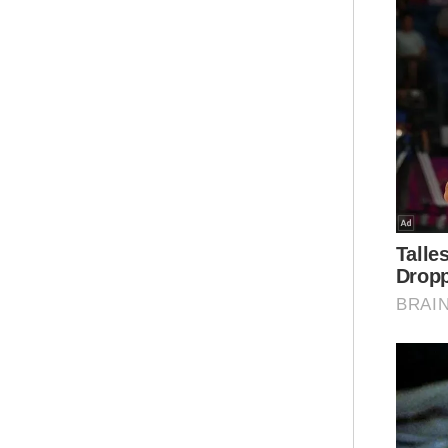
Dir
Pel
Pel
KDN
Ar
Sai
Ant
per
sel
ent
Be