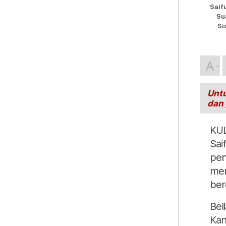
Saif
Su
Si
A
Untu
dan
KUL
Sai
pen
mer
ber
Bel
Kan