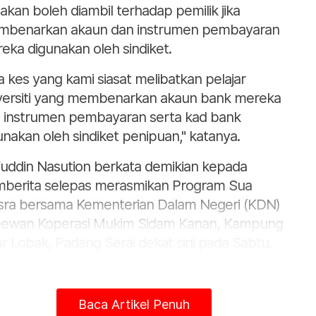
dakan boleh diambil terhadap pemilik jika
benarkan akaun dan instrumen pembayaran
eka digunakan oleh sindiket.
a kes yang kami siasat melibatkan pelajar
versiti yang membenarkan akaun bank mereka
 instrumen pembayaran serta kad bank
unakan oleh sindiket penipuan," katanya.
fuddin Nasution berkata demikian kepada
berita selepas merasmikan Program Sua
ra bersama Kementerian Dalam Negeri (KDN)
Dewan Koperasi Mukim Sidam Kanan, Kampung
r Lobak, Padang Serai dekat sini pada Sabtu.
gulas lanjut, beliau berkata, berdasarkan
an, terdapat peningkatan kes penipuan dalam
Baca Artikel Penuh
ian dan pihaknya akan memperluas hebahan