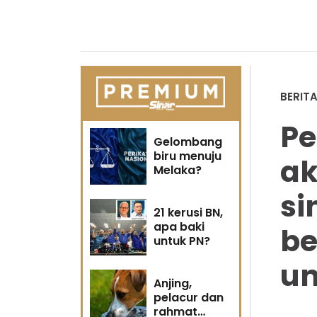
BERIT
Pe
Gelombang
biru menuju
ak
Melaka?
si
21 kerusi BN,
apa baki
be
untuk PN?
u
Anjing,
pelacur dan
rahmat