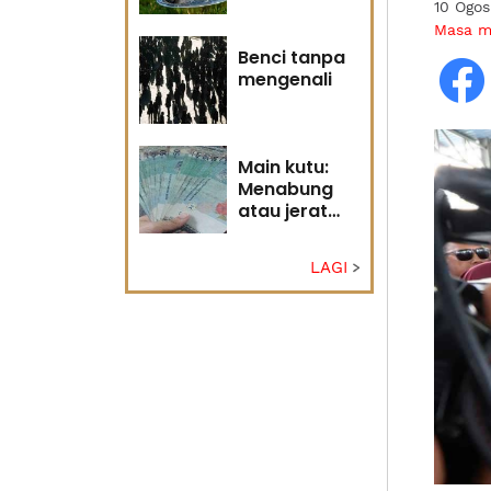
10 Ogo
Tuhan
Masa 
Benci tanpa
mengenali
Main kutu:
Menabung
atau jerat
diri?
LAGI