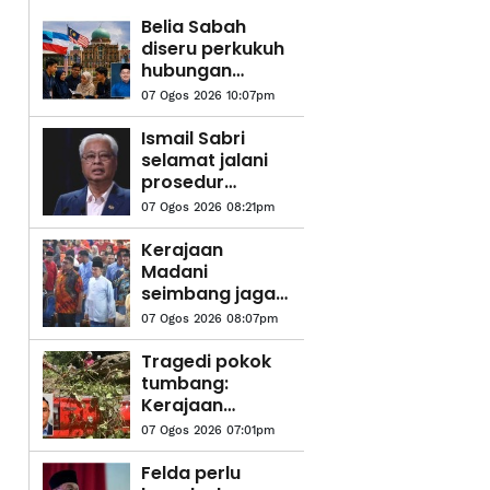
Belia Sabah
diseru perkukuh
hubungan
dengan
07 Ogos 2026 10:07pm
Putrajaya
Ismail Sabri
selamat jalani
prosedur
pasang alat
07 Ogos 2026 08:21pm
perentak
jantung
Kerajaan
Madani
seimbang jaga
kepentingan
07 Ogos 2026 08:07pm
semua kaum,
aliran
Tragedi pokok
pendidikan - PM
tumbang:
Kerajaan
disaran
07 Ogos 2026 07:01pm
wujudkan zon
bebas pokok di
Felda perlu