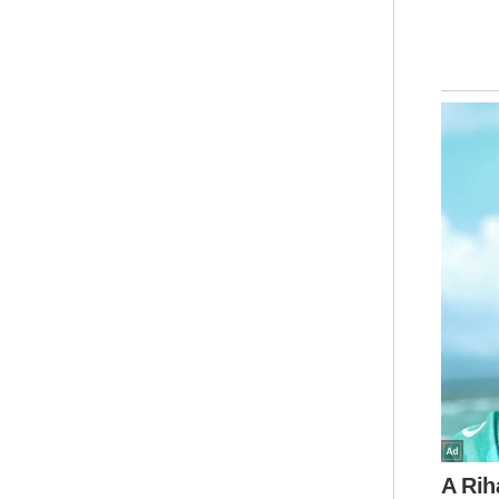
ser
men
"Sa
hal
adu
dib
Kan