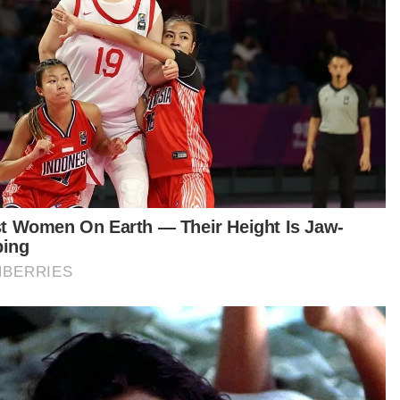
aja Malaysia, Jom Exchange al-Quran,
ancaran Kempen Kibar Jalur Gemilang, gimik
epasan Kembara Jiwa Merdeka dan Pameran
 serta agensi di bawahnya.
tikel Berkaitan:
Songlap RM2 juta: Kakitangan bank sempat pindah
wang ke 11 akaun bank
Gaji penjawat awam: Saifuddin Nasution cabar Wan
Ahmad Fayhsal nyata pendirian
Sebar video fitnah: Lembaga Maktab Mahmud ambil
tindakan undang-undang
fuddin Nasution turut melancarkan SKUAD
idadah Cawangan Padang Serai iaitu yang
tama ditubuhkan mengikut kawasan Parlimen di
uruh negara sebagai usaha menambah baik
iti pengurusan badan sukarelawan itu. -
rnama