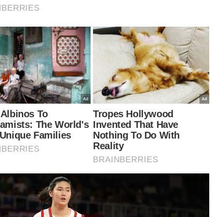
fuddin Nasution berkata, pindaan terhadap
un Tatacara Jenayah pula membolehkan
rang polis berpangkat sarjan yang menerima
an mengenai jenayah penipuan dalam talian
babitkan akaun bank boleh bertindak
mbekukannya.
entara itu, beliau berkata, Program Sua Mesra
sama KDN adalah cetusan idea Perdana
teri, Datuk Seri Anwar Ibrahim bagi memudah
 mempercepat rakyat mendapatkan
khidmatan kerajaan.
ara aktiviti program itu ialah pemberian diskaun
peratus bagi saman yang dikeluarkan oleh Polis