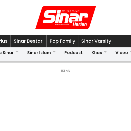
Plus
Sinar Bestari
Pop Family
Sinar Varsity
a Sinar
Sinar Islam
Podcast
Khas
Video
- IKLAN -