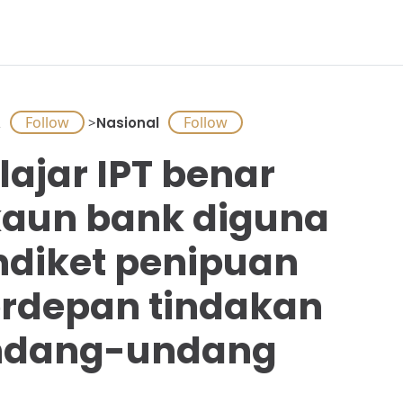
A
>
Nasional
lajar IPT benar
aun bank diguna
ndiket penipuan
rdepan tindakan
ndang-undang