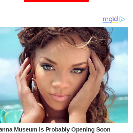
ta kempen kesedaran kepada rakyat agar tidak
jadi mangsa.
ya tidak perlu ada sindrom penafian mengenai
 itu... trend memang meningkat berdasarkan
an yang diterima... sebab itu, langkah yang
uat satu daripadanya ialah menerusi pindaan
un Keseksaan," katanya.