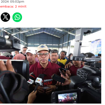
s 2024 05:02pm
membaca:
2
minit