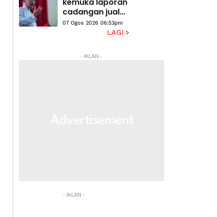
laluan berisiko
kemuka laporan
cadangan jual
aset di bawah
07 Ogos 2026 06:53pm
nilai belian -
LAGI
Anwar
- IKLAN -
- IKLAN -