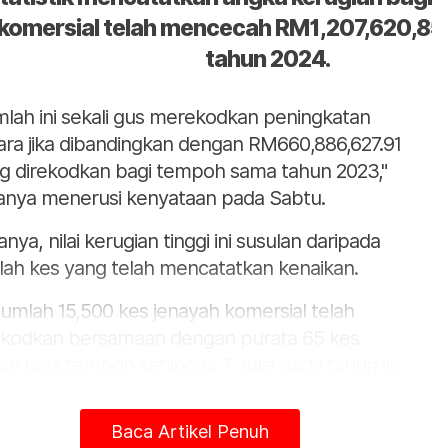
komersial telah mencecah RM1,207,620,85
tahun 2024.
mlah ini sekali gus merekodkan peningkatan
ara jika dibandingkan dengan RM660,886,627.91
g direkodkan bagi tempoh sama tahun 2023,"
anya menerusi kenyataan pada Sabtu.
anya, nilai kerugian tinggi ini susulan daripada
lah kes yang telah mencatatkan kenaikan.
jumlah 15,500 kes jenayah komersial telah
ekodkan bersamaan dengan purata 65 kes
ari bagi tempoh sehingga 7 Julai pada tahun ini.
Baca Artikel Penuh