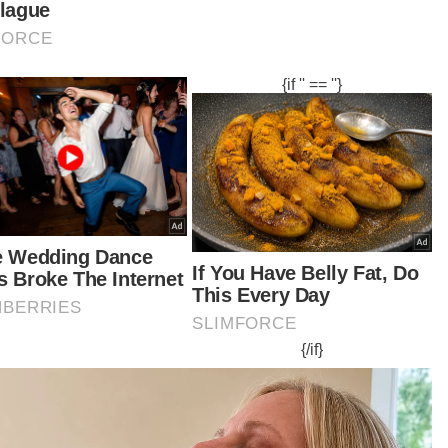
hingga kini, ia telah dapat ditangani dengan baik
 telah dizahirkan melalui 5,559 kertas siasatan
g telah berjaya dituduh pada tahun ini.
tikel Berkaitan:
Euro 2024: Hadiah RM1.68 bilion menanti 24 pasukan
bertanding
Bank Rakyat catat keuntungan RM1.76 bilion bagi 2023
Negara catat pelaburan asing RM188.4 bilion, domestik
RM141.1 bilion tahun lalu
dar pertuduhan ini malahan lebih tinggi
banding tempoh sama tahun 2023 yang
catatkan sejumlah 2,218 pertuduhan," katanya.