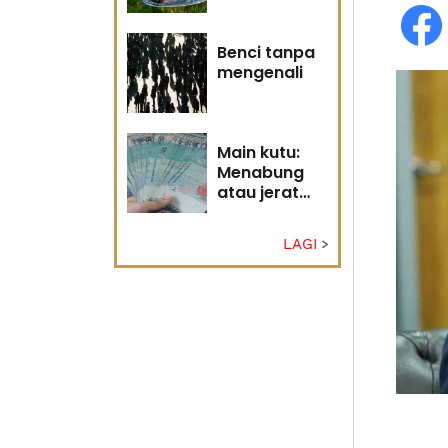
Tuhan
Benci tanpa
mengenali
Main kutu:
Menabung
atau jerat
diri?
LAGI