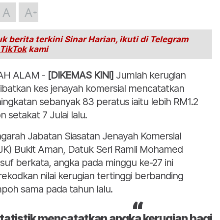
A
A
k berita terkini Sinar Harian, ikuti di
Telegram
TikTok
kami
AH ALAM -
[DIKEMAS KINI]
Jumlah kerugian
ibatkan kes jenayah komersial mencatatkan
ingkatan sebanyak 83 peratus iaitu lebih RM1.2
on setakat 7 Julai lalu.
garah Jabatan Siasatan Jenayah Komersial
JK) Bukit Aman, Datuk Seri Ramli Mohamed
suf berkata, angka pada minggu ke-27 ini
ekodkan nilai kerugian tertinggi berbanding
poh sama pada tahun lalu.
tatistik mencatatkan angka kerugian bagi 