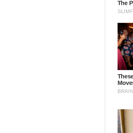
"Se
dan
yan
Ar
"Ka
ber
men