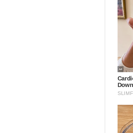
Ram
ini
den
pen
"PD
mas
tak
men