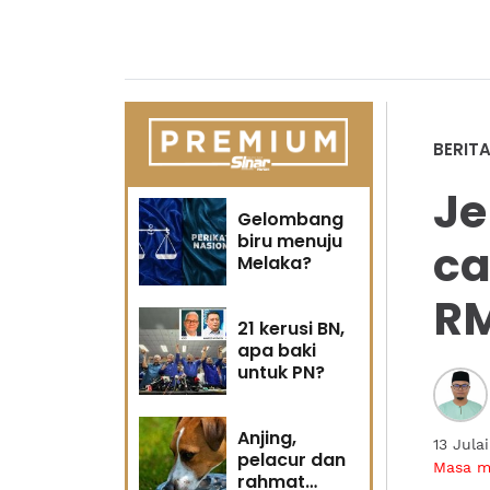
BERIT
Je
Gelombang
biru menuju
ca
Melaka?
RM
21 kerusi BN,
apa baki
untuk PN?
Anjing,
13 Jula
pelacur dan
Masa 
rahmat