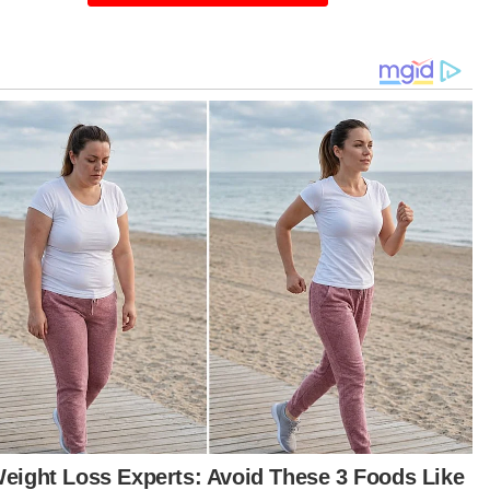
cara perbandingan, jumlah kes meningkat 34
atus berbanding tempoh sama tahun lalu yang
catatkan sejumlah 11,546 kes," katanya.
urutnya, peningkatan kes ini merupakan
aran yang menuntut komitmen tinggi daripada
is Diraja Malaysia (PDRM) khususnya JSJK dalam
erangi jenayah berkenaan.