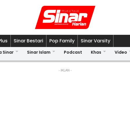
Plus
Sinar Bestari
Pop Family
Sinar Varsity
a Sinar
Sinar Islam
Podcast
Khas
Video
- IKLAN -