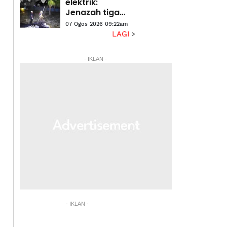
elektrik:
Jenazah tiga
anggota polis
07 Ogos 2026 09:22am
dibawa ke
LAGI
hospital untuk
bedah siasat
- IKLAN -
- IKLAN -
kes jenayah