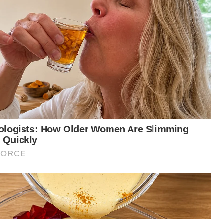
li berkata, peningkatan kes jenayah komersial
 turut memerlukan kerjasama komitmen bersama
gan masyarakat khususnya dari aspek
cegahan.
RM menyeru penglibatan setiap lapisan
yarakat untuk sentiasa cakna dengan pelbagai
tik terkini jenayah berkenaan untuk
gelakkan diri daripada menjadi mangsa.