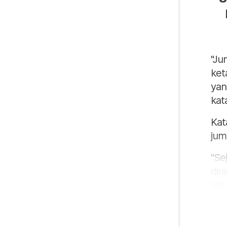
"Ju
ket
yan
kat
Kat
jum
"Se
dir
seh