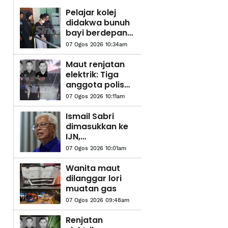
Pelajar kolej
didakwa bunuh
bayi berdepan
hukuman mati,
07 Ogos 2026 10:34am
teman lelaki
dibebaskan
Maut renjatan
elektrik: Tiga
anggota polis
mahu alih galah,
07 Ogos 2026 10:11am
hilang
keseimbangan
Ismail Sabri
dimasukkan ke
IJN,
pendakwaan
07 Ogos 2026 10:01am
ditangguh 27
Ogos
Wanita maut
dilanggar lori
muatan gas
07 Ogos 2026 09:48am
Renjatan