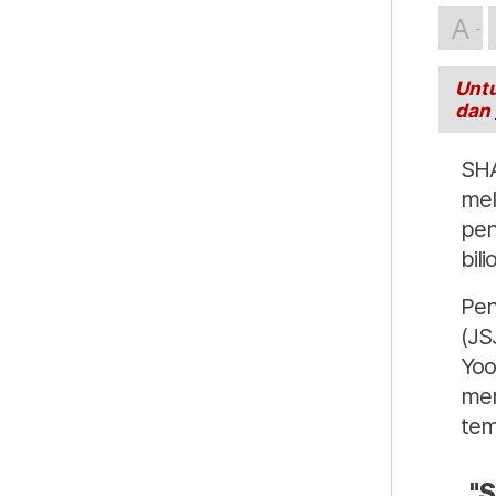
A
Untu
dan
SH
mel
pen
bili
Pen
(JS
Yoo
mer
tem
"S