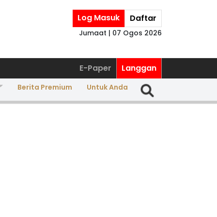
Log Masuk
Daftar
Jumaat | 07 Ogos 2026
E-Paper
Langgan
Berita Premium
Untuk Anda