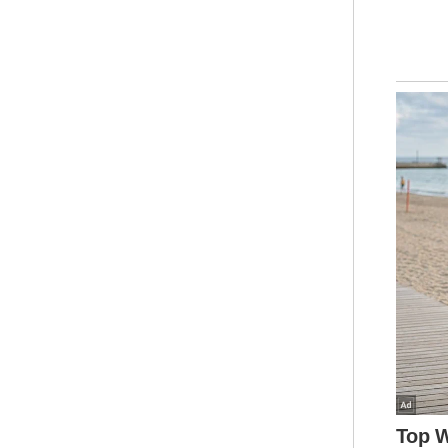
"Se
per
men
Men
cab
Pol
mem