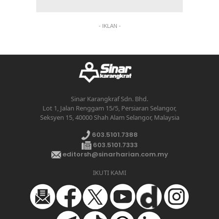
- IKLAN -
Sinar Karangkraf Sdn. Bhd.
Lot 1, Jalan Renggam 15/5, Persiaran Selangor,
Seksyen 15, 40000 Shah Alam Selangor, Malaysia
603.5101.7388
603.5101.7333
editorsh@sinarharian.com.my
IKUTI KAMI