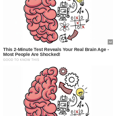
pathway atau laluan selari oleh Fellowship
Royal College of Surgeons of Edinburgh in
Cardiothoracic Surgery (FRCS Ed), Dr
Dzulkefly memberitahu, perkara itu tidak
menjadi isu kerana ia diiktiraf di United
Kingdom (UK).
Beliau berkata, felow penyelidik itu secara
khususnya lebih kepada program
kardiotorasik.
Artikel Berkaitan:
Malaysia masih dalam hati - Misbun
KKM rancang bina klinik kesihatan di Puncak Alam
Terlibat dalam Pendapat Nasihat ICJ, bukti Malaysia
perjuang nasib Palestin
Dzulkefly berkata, beliau telah berhubung