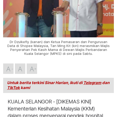
Dr Dzulkefly (kanan) dan Ketua Pemasaran dan Pengurusan
Data di Shopee Malaysia, Tan Ming Kit (kiri) merasmikan Majlis
Penyerahan Pek Kasih Mama di Dewan Majlis Perbandaran
Kuala Selangor (MPKS) di sini pada Sabtu.
A
A
A
Untuk berita terkini Sinar Harian, ikuti di
Telegram
dan
TikTok
kami
KUALA SELANGOR - [DIKEMAS KINI]
Kementerian Kesihatan Malaysia (KKM)
dalam proses menyenarai pendek hospital