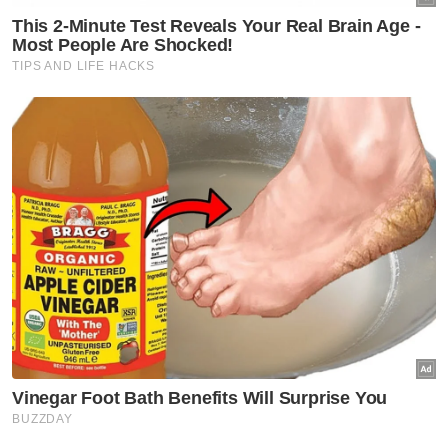
bermasalah kerana telah diiktiraf oleh GMC
(Majlis Perubatan Am) UK dan ia tertera
secara hitam putih," tambahnya.
Ikuti Channel rasmi Sinar Harian di WhatsApp
supaya anda tidak terlepas berita-berita
terkini daripada kami. Jom!
Klik di sini!
Berita Telus & Tulus menerusi E-Mel setiap
hari!