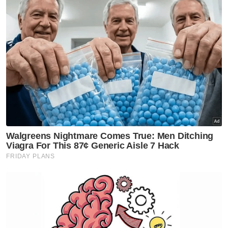
Sebelum ini, Persatuan Hospital Swasta
Malaysia (APHM) mengulangi tawaran untuk
membantu kerajaan menjalankan
pembedahan jantung, memandangkan
kekurangan pakar bedah kardiotorasik di
hospital awam.
Mengulas mengenai program parallel