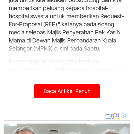
juta untuk kita lakukan 'outsourcing' dan kita
memberikan peluang kepada hospital-
hospital swasta untuk memberikan Request-
For-Proposal (RFP)," katanya pada sidang
media selepas Majlis Penyerahan Pek Kasih
Mama di Dewan Majlis Perbandaran Kuala
Selangor (MPKS) di sini pada Sabtu.
Bagaimanapun beliau memberitahu,
kementeriannya masih mempertimbang dan
menyenarai pendek hospital swasta yang
terlibat dalam kerjasama berkenaan.
Baca Artikel Penuh
Beliau memberitahu, inisiatif itu juga dapat
mengatasi masalah masa menunggu di
hospital awam.