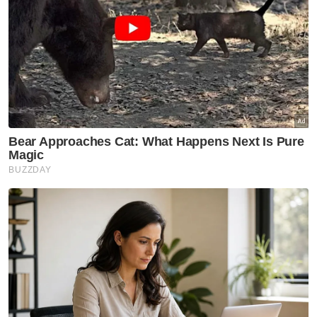
KKM
Hospital Kerajaan
Hospital Swasta
Artikel Disyorkan
Nasional
132 kelas baharu Tabika Tunas
Istimewa, yuran RM100 -
Ahmad Zahid