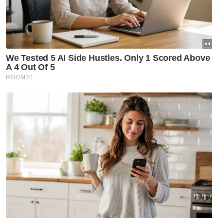
Nasional
Jangan hukum pegawai KKDW
hadir program rasmi ketika
PRN - Ahmad Zahid
Nasional
[VIDEO] RCI Tabung Haji: BN
tidak kompromi jika terbukti
berlaku penyelewengan -
Ahmad Zahid
Nasional
MEXCLUB perkukuh ekosistem
dan pembangunan luar bandar