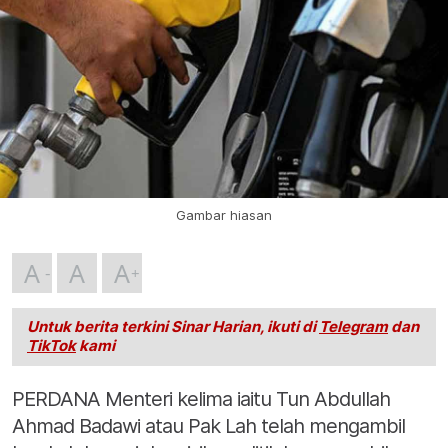
Gambar hiasan
A
A
A
Untuk berita terkini Sinar Harian, ikuti di
Telegram
dan
TikTok
kami
PERDANA Menteri kelima iaitu Tun Abdullah
Ahmad Badawi atau Pak Lah telah mengambil