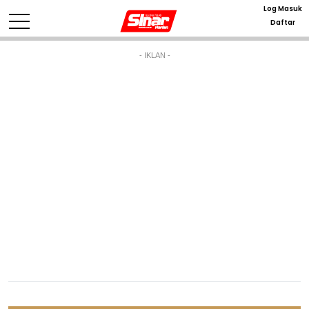
Log Masuk
Daftar
- IKLAN -